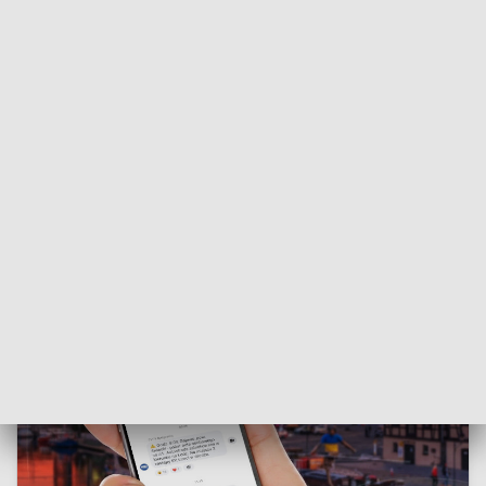
• stosowanie się do oznakowania.
To ma zapewnić bezpieczeństwo i sprawny przebieg prac.
ZOBACZ RÓWNIEŻ:
Niebezpieczna jazda hulajnogami
po centrum Bydgoszczy. Znamy finał sprawy [zobacz
nagranie]