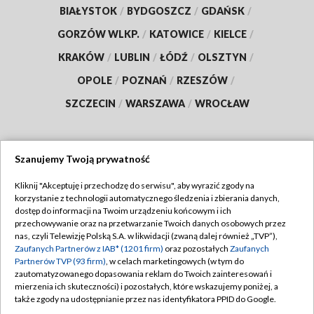
BIAŁYSTOK
/
BYDGOSZCZ
/
GDAŃSK
/
GORZÓW WLKP.
/
KATOWICE
/
KIELCE
/
KRAKÓW
/
LUBLIN
/
ŁÓDŹ
/
OLSZTYN
/
OPOLE
/
POZNAŃ
/
RZESZÓW
/
SZCZECIN
/
WARSZAWA
/
WROCŁAW
Szanujemy Twoją prywatność
Dołącz do nas:
Kliknij "Akceptuję i przechodzę do serwisu", aby wyrazić zgody na
korzystanie z technologii automatycznego śledzenia i zbierania danych,
TVP
dostęp do informacji na Twoim urządzeniu końcowym i ich
Abonament TVP
przechowywanie oraz na przetwarzanie Twoich danych osobowych przez
Regulamin TVP
nas, czyli Telewizję Polską S.A. w likwidacji (zwaną dalej również „TVP”),
Emisja w TVP
Polityka prywatności
Zaufanych Partnerów z IAB* (1201 firm)
oraz pozostałych
Zaufanych
Partnerów TVP (93 firm)
, w celach marketingowych (w tym do
Centrum informacji TVP
Moje zgody
zautomatyzowanego dopasowania reklam do Twoich zainteresowań i
mierzenia ich skuteczności) i pozostałych, które wskazujemy poniżej, a
Naziemna Telewizja Cyfrowa
Pomoc
także zgody na udostępnianie przez nas identyfikatora PPID do Google.
Sklep TVP