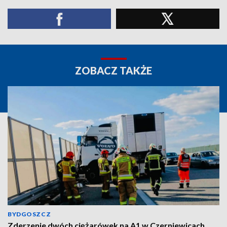
ZOBACZ TAKŻE
BYDGOSZCZ
Zderzenie dwóch ciężarówek na A1 w Czerniewicach.