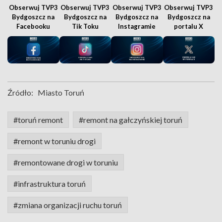
Obserwuj TVP3
Obserwuj TVP3
Obserwuj TVP3
Obserwuj TVP3
Bydgoszcz na
Bydgoszcz na
Bydgoszcz na
Bydgoszcz na
Facebooku
Tik Toku
Instagramie
portalu X
Źródło:
Miasto Toruń
#toruń remont
#remont na gałczyńskiej toruń
#remont w toruniu drogi
#remontowane drogi w toruniu
#infrastruktura toruń
#zmiana organizacji ruchu toruń