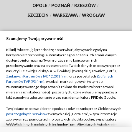
OPOLE
/
POZNAŃ
/
RZESZÓW
/
SZCZECIN
/
WARSZAWA
/
WROCŁAW
Szanujemy Twoją prywatność
Dołącz do nas:
Kliknij "Akceptuję i przechodzę do serwisu", aby wyrazić zgody na
korzystanie z technologii automatycznego śledzenia i zbierania danych,
TVP
dostęp do informacji na Twoim urządzeniu końcowym i ich
Abonament TVP
przechowywanie oraz na przetwarzanie Twoich danych osobowych przez
Regulamin TVP
nas, czyli Telewizję Polską S.A. w likwidacji (zwaną dalej również „TVP”),
Emisja w TVP
Zaufanych Partnerów z IAB* (1201 firm)
oraz pozostałych
Zaufanych
Polityka prywatności
Partnerów TVP (93 firm)
, w celach marketingowych (w tym do
Centrum informacji TVP
Moje zgody
zautomatyzowanego dopasowania reklam do Twoich zainteresowań i
mierzenia ich skuteczności) i pozostałych, które wskazujemy poniżej, a
Naziemna Telewizja Cyfrowa
Pomoc
także zgody na udostępnianie przez nas identyfikatora PPID do Google.
Sklep TVP
Biuro reklamy
Twoje dane osobowe zbierane podczas odwiedzania przez Ciebie naszych
Rada Programowa
poszczególnych serwisów
zwanych dalej „Portalem”, w tym informacje
Kontakt
zapisywane za pomocą technologii takich jak: pliki cookie, sygnalizatory
System NOS
WWW lub innych podobnych technologii umożliwiających świadczenie
dopasowanych i bezpiecznych usług, personalizację treści oraz reklam,
Informacje o nadawcy