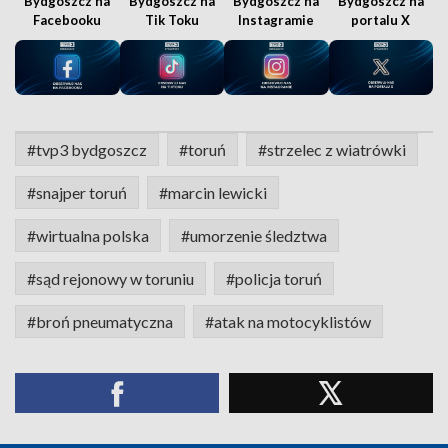
Bydgoszcz na
Bydgoszcz na
Bydgoszcz na
Bydgoszcz na
Facebooku
Tik Toku
Instagramie
portalu X
#tvp3 bydgoszcz
#toruń
#strzelec z wiatrówki
#snajper toruń
#marcin lewicki
#wirtualna polska
#umorzenie śledztwa
#sąd rejonowy w toruniu
#policja toruń
#broń pneumatyczna
#atak na motocyklistów