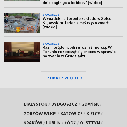
dnia zaginięcia kobiety" [wideo]
BYDGOSZCZ
Wypadek na terenie zakładu w Solcu
Kujawskim. Jeden z mężczyzn zmarł
[wideo]
BYDGOSZCZ
Razili prądem, bili i grozili śmiercią. W
Toruniu rozpoczął się proces w sprawie
porwania w Grudziądzu
ZOBACZ WIĘCEJ
BIAŁYSTOK
/
BYDGOSZCZ
/
GDAŃSK
/
GORZÓW WLKP.
/
KATOWICE
/
KIELCE
/
KRAKÓW
/
LUBLIN
/
ŁÓDŹ
/
OLSZTYN
/