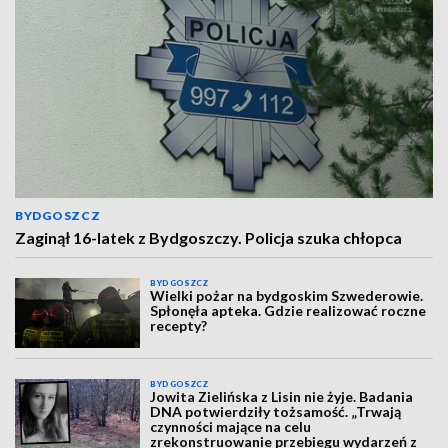
BYDGOSZCZ
Zaginął 16-latek z Bydgoszczy. Policja szuka chłopca
BYDGOSZCZ
Wielki pożar na bydgoskim Szwederowie.
Spłonęła apteka. Gdzie realizować roczne
recepty?
BYDGOSZCZ
Jowita Zielińska z Lisin nie żyje. Badania
DNA potwierdziły tożsamość. „Trwają
czynności mające na celu
zrekonstruowanie przebiegu wydarzeń z