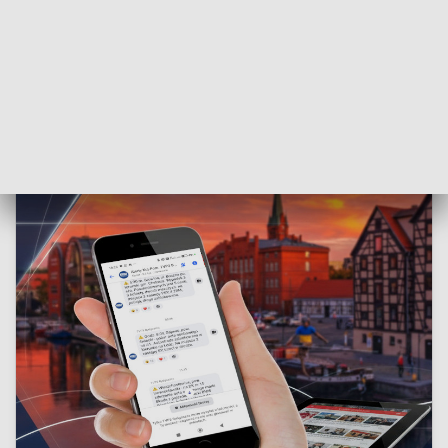
Koszt inwestycji wyniósł około 18,2 mln zł (fot. Miasto Toruń)