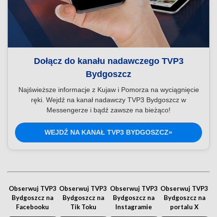
Dołącz do kanału nadawczego TVP3
Bydgoszcz
Najświeższe informacje z Kujaw i Pomorza na wyciągnięcie
ręki. Wejdź na kanał nadawczy TVP3 Bydgoszcz w
Messengerze i bądź zawsze na bieżąco!
WEJDŹ NA KANAŁ TVP3 BYDGOSZCZ»
Obserwuj TVP3
Obserwuj TVP3
Obserwuj TVP3
Obserwuj TVP3
Bydgoszcz na
Bydgoszcz na
Bydgoszcz na
Bydgoszcz na
Facebooku
Tik Toku
Instagramie
portalu X