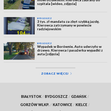
szpitala [wideo, zdjęcia]
BYDGOSZCZ
3 tys. zł mandatu za zbyt szybką jazdę.
Kierowca zatrzymany w powiecie
radziejowskim
BYDGOSZCZ
Wypadek w Borównie. Auto uderzyło w
drzewo. Kierowca i pasażerka wypadki z
auta [zdjęcia]
ZOBACZ WIĘCEJ
BIAŁYSTOK
/
BYDGOSZCZ
/
GDAŃSK
/
GORZÓW WLKP.
/
KATOWICE
/
KIELCE
/