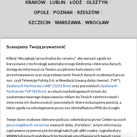
KRAKÓW
/
LUBLIN
/
ŁÓDŹ
/
OLSZTYN
/
OPOLE
/
POZNAŃ
/
RZESZÓW
/
SZCZECIN
/
WARSZAWA
/
WROCŁAW
Szanujemy Twoją prywatność
Dołącz do nas:
Kliknij "Akceptuję i przechodzę do serwisu", aby wyrazić zgody na
korzystanie z technologii automatycznego śledzenia i zbierania danych,
TVP
dostęp do informacji na Twoim urządzeniu końcowym i ich
Abonament TVP
przechowywanie oraz na przetwarzanie Twoich danych osobowych przez
Regulamin TVP
nas, czyli Telewizję Polską S.A. w likwidacji (zwaną dalej również „TVP”),
Emisja w TVP
Polityka prywatności
Zaufanych Partnerów z IAB* (1201 firm)
oraz pozostałych
Zaufanych
Partnerów TVP (93 firm)
, w celach marketingowych (w tym do
Centrum informacji TVP
Moje zgody
zautomatyzowanego dopasowania reklam do Twoich zainteresowań i
mierzenia ich skuteczności) i pozostałych, które wskazujemy poniżej, a
Naziemna Telewizja Cyfrowa
Pomoc
także zgody na udostępnianie przez nas identyfikatora PPID do Google.
Sklep TVP
Biuro reklamy
Twoje dane osobowe zbierane podczas odwiedzania przez Ciebie naszych
Rada Programowa
Kontakt
poszczególnych serwisów
zwanych dalej „Portalem”, w tym informacje
zapisywane za pomocą technologii takich jak: pliki cookie, sygnalizatory
System NOS
WWW lub innych podobnych technologii umożliwiających świadczenie