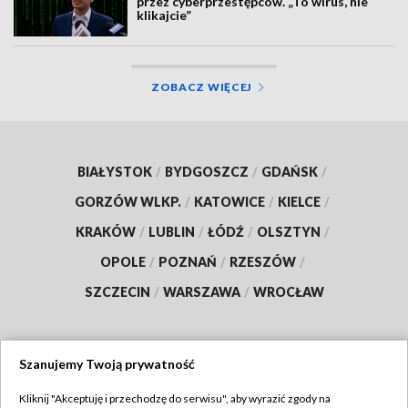
przez cyberprzestępców. „To wirus, nie
klikajcie”
ZOBACZ WIĘCEJ
BIAŁYSTOK
/
BYDGOSZCZ
/
GDAŃSK
/
GORZÓW WLKP.
/
KATOWICE
/
KIELCE
/
KRAKÓW
/
LUBLIN
/
ŁÓDŹ
/
OLSZTYN
/
OPOLE
/
POZNAŃ
/
RZESZÓW
/
SZCZECIN
/
WARSZAWA
/
WROCŁAW
Szanujemy Twoją prywatność
Dołącz do nas:
Kliknij "Akceptuję i przechodzę do serwisu", aby wyrazić zgody na