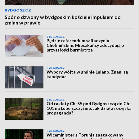
BYDGOSZCZ
Spór o dzwony w bydgoskim kościele impulsem do
zmian w prawie
BYDGOSZCZ
Będzie referendum w Radzyniu
Chełmińskim. Mieszkańcy zdecydują o
przyszłości burmistrza
BYDGOSZCZ
Wybory wójta w gminie Lniano. Znani są
kandydaci
BYDGOSZCZ
Od rakiety Ch-55 pod Bydgoszczą do Ch-
101 na Lubelszczyźnie. Jak działa rosyjska
propaganda?
BYDGOSZCZ
Wiceminister z Torunia zaatakowany