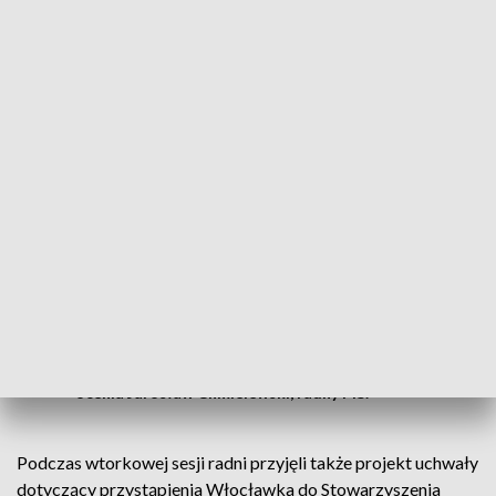
żadnego zagrożenia dla realizacji tunelu absolutnie nie ma –
zapewnia Krzysztof Kukucki, prezydent Włocławka.
Decyzja budzi jednak niepokój radnych opozycji. Temat ten
pojawił się podczas sesji Rady Miasta.
To jest kontrowersyjne i budzi nasz
niepokój. Pokazuje albo brak środków w
budżecie miasta, albo przesuwanie
inwestycji po to, by skumulować wydatki
w 2029 roku i przed wyborami pokazać
mieszkańcom intensywne działania
prezydenta
– ocenia Jarosław Chmielewski, radny PiS.
Podczas wtorkowej sesji radni przyjęli także projekt uchwały
dotyczący przystąpienia Włocławka do Stowarzyszenia