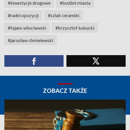
#inwestycje drogowe
#budżet miasta
#radni opozycji
#szlak ceramiki
#fajans włocławski
#krzysztof kukucki
#jarosław chmielewski
ZOBACZ TAKŻE