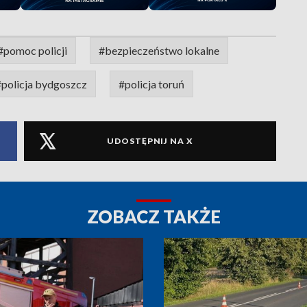
#pomoc policji
#bezpieczeństwo lokalne
#policja bydgoszcz
#policja toruń
UDOSTĘPNIJ NA X
ZOBACZ TAKŻE