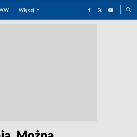
 WWW
Więcej
ają. Można