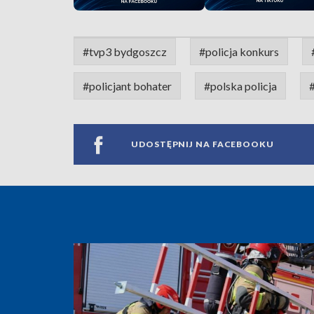
#tvp3 bydgoszcz
#policja konkurs
#policjant bohater
#polska policja
UDOSTĘPNIJ NA FACEBOOKU