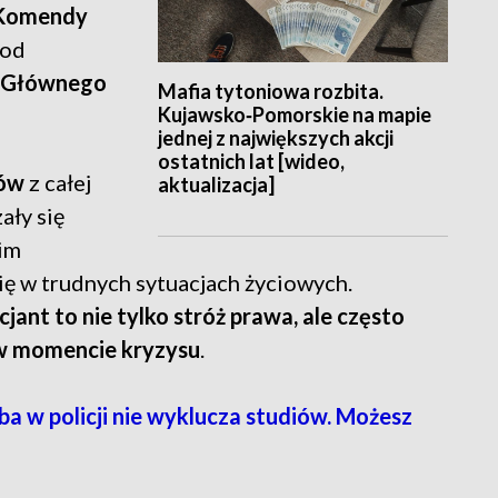
 Komendy
pod
 Głównego
Mafia tytoniowa rozbita.
Kujawsko‑Pomorskie na mapie
jednej z największych akcji
ostatnich lat [wideo,
tów
z całej
aktualizacja]
ały się
im
ię w trudnych sytuacjach życiowych.
icjant to nie tylko stróż prawa, ale często
 w momencie kryzysu
.
w policji nie wyklucza studiów. Możesz