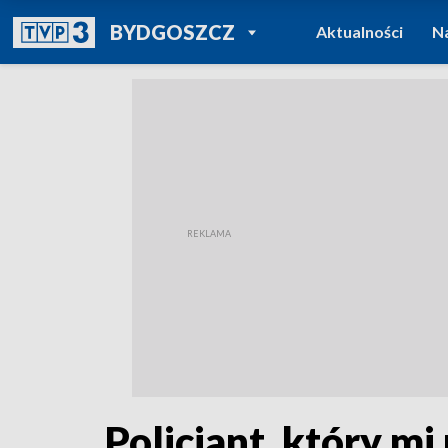
POWRÓT DO
BYDGOSZCZ
Aktualności
N
TVP REGIONY
Policjant, który m