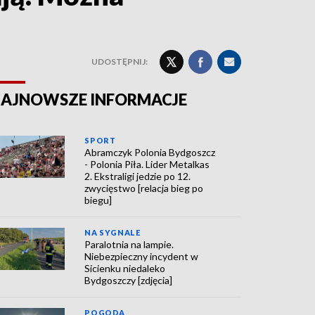
UDOSTĘPNIJ:
AJNOWSZE INFORMACJE
SPORT
Abramczyk Polonia Bydgoszcz
- Polonia Piła. Lider Metalkas
2. Ekstraligi jedzie po 12.
zwycięstwo [relacja bieg po
biegu]
NA SYGNALE
Paralotnia na lampie.
Niebezpieczny incydent w
Sicienku niedaleko
Bydgoszczy [zdjęcia]
POGODA