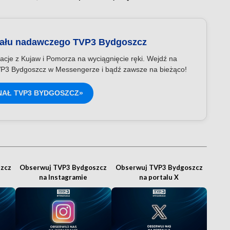
nału nadawczego TVP3 Bydgoszcz
acje z Kujaw i Pomorza na wyciągnięcie ręki. Wejdź na
P3 Bydgoszcz w Messengerze i bądź zawsze na bieżąco!
NAŁ TVP3 BYDGOSZCZ»
zcz
Obserwuj TVP3 Bydgoszcz
Obserwuj TVP3 Bydgoszcz
na Instagramie
na portalu X