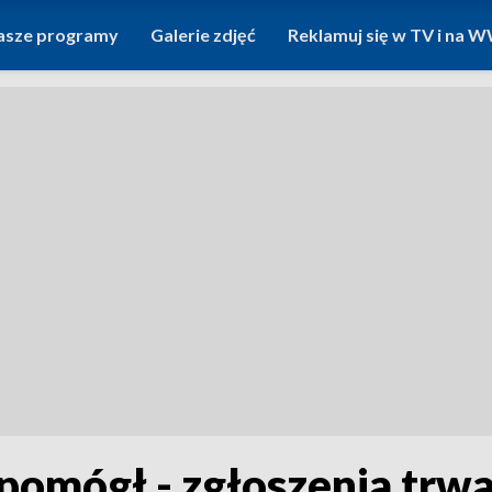
asze programy
Galerie zdjęć
Reklamuj się w TV i na
i pomógł - zgłoszenia trw