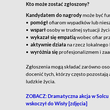
Kto może zostać zgłoszony?
Kandydatem do nagrody
może być fun
•
pomógł
ofiarom wypadków lub niesz
•
wsparł
osoby w trudnej sytuacji życi
•
wykazał się empatią
wobec ofiar p
•
aktywnie działa
na rzecz lokalnego
•
wyróżnia się
profesjonalizmem i z
Zgłoszenia mogą składać zarówno osoby 
docenić tych, którzy często pozostają 
ludzkie życia.
ZOBACZ: Dramatyczna akcja w Solcu 
wskoczył do Wisły [zdjęcia]