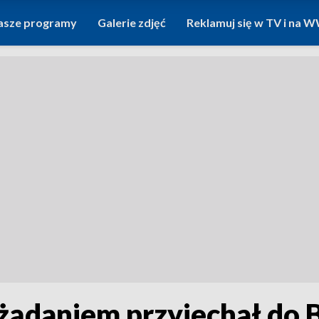
asze programy
Galerie zdjęć
Reklamuj się w TV i na
ądaniem przyjechał do 