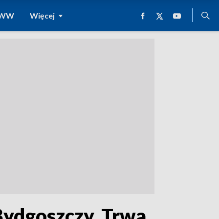
 WWW
Więcej
Bydgoszczy. Trwa