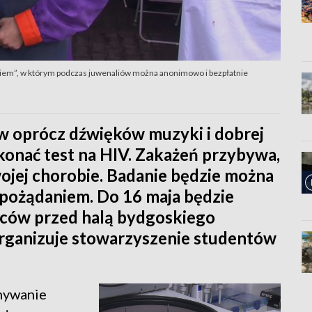
niem”, w którym podczas juwenaliów można anonimowo i bezpłatnie
w oprócz dźwięków muzyki i dobrej
onać test na HIV. Zakażeń przybywa,
swojej chorobie. Badanie będzie można
pożądaniem. Do 16 maja będzie
ńców przed halą bydgoskiego
organizuje stowarzyszenie studentów
onywanie