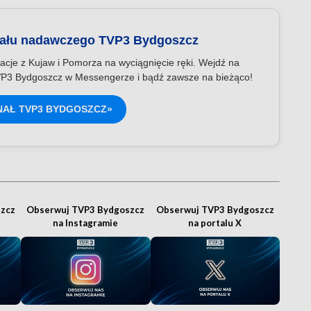
nału nadawczego TVP3 Bydgoszcz
acje z Kujaw i Pomorza na wyciągnięcie ręki. Wejdź na
P3 Bydgoszcz w Messengerze i bądź zawsze na bieżąco!
NAŁ TVP3 BYDGOSZCZ»
zcz
Obserwuj TVP3 Bydgoszcz
Obserwuj TVP3 Bydgoszcz
na Instagramie
na portalu X