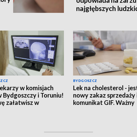
odpowiada na zarzut
najgłębszych ludzki
SZCZ
BYDGOSZCZ
lekarzy w komisjach
Lek na cholesterol - jes
 Bydgoszczy i Toruniu!
nowy zakaz sprzedaży 
ę załatwisz w
komunikat GIF. Ważny
dnich województwach.
komunikat dla pacjen
kosztami dojazdów?