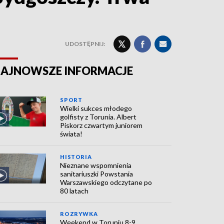
UDOSTĘPNIJ:
AJNOWSZE INFORMACJE
SPORT
Wielki sukces młodego
golfisty z Torunia. Albert
Piskorz czwartym juniorem
świata!
HISTORIA
Nieznane wspomnienia
sanitariuszki Powstania
Warszawskiego odczytane po
80 latach
ROZRYWKA
Weekend w Toruniu 8-9