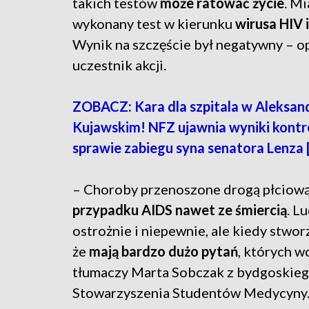
takich testów
może ratować życie
. M
wykonany test w kierunku
wirusa HIV 
Wynik na szczęście był negatywny – 
uczestnik akcji.
ZOBACZ: Kara dla szpitala w Aleksan
Kujawskim! NFZ ujawnia wyniki kontr
sprawie zabiegu syna senatora Lenza 
– Choroby przenoszone drogą płciową 
przypadku AIDS nawet ze śmiercią
. L
ostrożnie i niepewnie, ale kiedy stwor
że
mają bardzo dużo pytań
, których w
tłumaczy Marta Sobczak z bydgoskie
Stowarzyszenia Studentów Medycyny