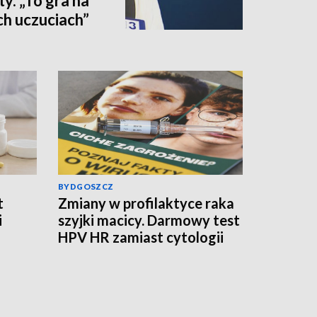
y. „To gra na
ch uczuciach”
BYDGOSZCZ
t
Zmiany w profilaktyce raka
i
szyjki macicy. Darmowy test
HPV HR zamiast cytologii
tów