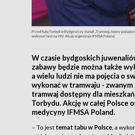
Przed halą Torbyd w Bydgoszczy stanął „Tramwaj zwany pożąda
wykonać test na HIV. Akcję organizuje IFMSA Poland.
W czasie bydgoskich juwenalió
zabawy będzie można także wyk
a wielu ludzi nie ma pojęcia o 
wykonać w tramwaju - zwanym 
tramwaj dostępny dla mieszka
Torbydu. Akcję w całej Polsce 
medycyny IFMSA Poland.
– To jest
temat tabu w Polsce
, a wyk