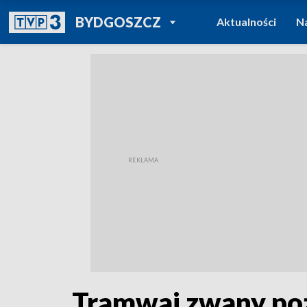
POWRÓT DO
BYDGOSZCZ
Aktualności
N
TVP REGIONY
Tramwaj zwany poż