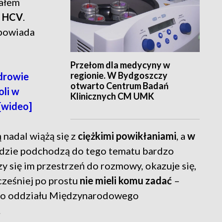
iałem
i HCV
.
opowiada
Przełom dla medycyny w
regionie. W Bydgoszczy
drowie
otwarto Centrum Badań
oli w
Klinicznych CM UMK
[wideo]
nadal wiążą się z
ciężkimi powikłaniami
, a
w
udzie podchodzą do tego tematu bardzo
zy się im przestrzeń do rozmowy, okazuje się,
cześniej po prostu
nie mieli komu zadać
–
go oddziału Międzynarodowego
.