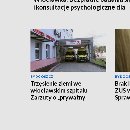
i konsultacje psychologiczne dla
mieszkańców
BYDGOSZCZ
BYDGO
Trzęsienie ziemi we
Brak 
włocławskim szpitalu.
ZUS w
Zarzuty o „prywatny
Spraw
folwark” i kłopoty kadrowe
sąsie
Co z 