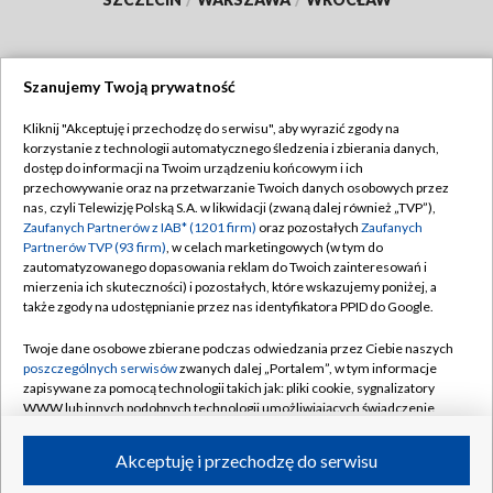
Szanujemy Twoją prywatność
Dołącz do nas:
Kliknij "Akceptuję i przechodzę do serwisu", aby wyrazić zgody na
korzystanie z technologii automatycznego śledzenia i zbierania danych,
TVP
dostęp do informacji na Twoim urządzeniu końcowym i ich
Abonament TVP
przechowywanie oraz na przetwarzanie Twoich danych osobowych przez
Regulamin TVP
nas, czyli Telewizję Polską S.A. w likwidacji (zwaną dalej również „TVP”),
Emisja w TVP
Polityka prywatności
Zaufanych Partnerów z IAB* (1201 firm)
oraz pozostałych
Zaufanych
Partnerów TVP (93 firm)
, w celach marketingowych (w tym do
Centrum informacji TVP
Moje zgody
zautomatyzowanego dopasowania reklam do Twoich zainteresowań i
mierzenia ich skuteczności) i pozostałych, które wskazujemy poniżej, a
Naziemna Telewizja Cyfrowa
Pomoc
także zgody na udostępnianie przez nas identyfikatora PPID do Google.
Sklep TVP
Biuro reklamy
Twoje dane osobowe zbierane podczas odwiedzania przez Ciebie naszych
Rada Programowa
Kontakt
poszczególnych serwisów
zwanych dalej „Portalem”, w tym informacje
zapisywane za pomocą technologii takich jak: pliki cookie, sygnalizatory
System NOS
WWW lub innych podobnych technologii umożliwiających świadczenie
dopasowanych i bezpiecznych usług, personalizację treści oraz reklam,
Informacje o nadawcy
Kanały
udostępnianie funkcji mediów społecznościowych oraz analizowanie
Akceptuję i przechodzę do serwisu
ruchu w Internecie.
Program dla prasy