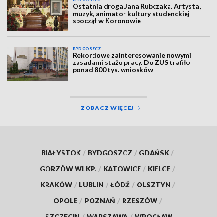
Ostatnia droga Jana Rubczaka. Artysta,
muzyk, animator kultury studenckiej
spoczął w Koronowie
BYDGOSZCZ
Rekordowe zainteresowanie nowymi
zasadami stażu pracy. Do ZUS trafiło
ponad 800 tys. wniosków
ZOBACZ WIĘCEJ
BIAŁYSTOK
/
BYDGOSZCZ
/
GDAŃSK
/
GORZÓW WLKP.
/
KATOWICE
/
KIELCE
/
KRAKÓW
/
LUBLIN
/
ŁÓDŹ
/
OLSZTYN
/
OPOLE
/
POZNAŃ
/
RZESZÓW
/
SZCZECIN
/
WARSZAWA
/
WROCŁAW