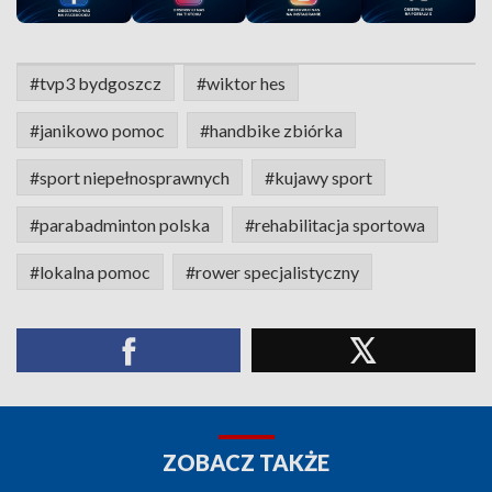
#tvp3 bydgoszcz
#wiktor hes
#janikowo pomoc
#handbike zbiórka
#sport niepełnosprawnych
#kujawy sport
#parabadminton polska
#rehabilitacja sportowa
#lokalna pomoc
#rower specjalistyczny
ZOBACZ TAKŻE