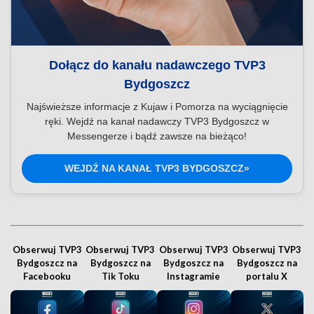
Dołącz do kanału nadawczego TVP3
Bydgoszcz
Najświeższe informacje z Kujaw i Pomorza na wyciągnięcie
ręki. Wejdź na kanał nadawczy TVP3 Bydgoszcz w
Messengerze i bądź zawsze na bieżąco!
WEJDŹ NA KANAŁ TVP3 BYDGOSZCZ»
Obserwuj TVP3
Obserwuj TVP3
Obserwuj TVP3
Obserwuj TVP3
Bydgoszcz na
Bydgoszcz na
Bydgoszcz na
Bydgoszcz na
Facebooku
Tik Toku
Instagramie
portalu X