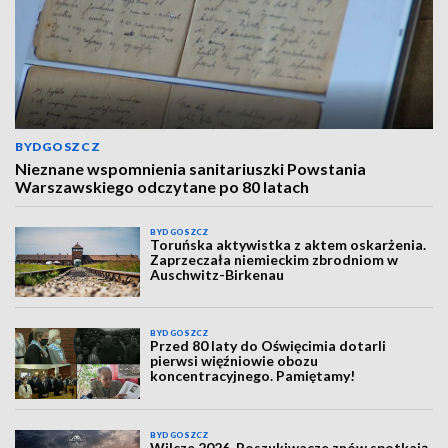
BYDGOSZCZ
Nieznane wspomnienia sanitariuszki Powstania
Warszawskiego odczytane po 80 latach
BYDGOSZCZ
Toruńska aktywistka z aktem oskarżenia.
Zaprzeczała niemieckim zbrodniom w
Auschwitz-Birkenau
BYDGOSZCZ
Przed 80 laty do Oświęcimia dotarli
pierwsi więźniowie obozu
koncentracyjnego. Pamiętamy!
BYDGOSZCZ
Wilcze 2026. Poszukiwacze znów spotkają