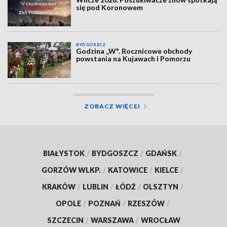
się pod Koronowem
BYDGOSZCZ
Godzina „W". Rocznicowe obchody
powstania na Kujawach i Pomorzu
ZOBACZ WIĘCEJ
BIAŁYSTOK
/
BYDGOSZCZ
/
GDAŃSK
/
GORZÓW WLKP.
/
KATOWICE
/
KIELCE
/
KRAKÓW
/
LUBLIN
/
ŁÓDŹ
/
OLSZTYN
/
OPOLE
/
POZNAŃ
/
RZESZÓW
/
SZCZECIN
/
WARSZAWA
/
WROCŁAW