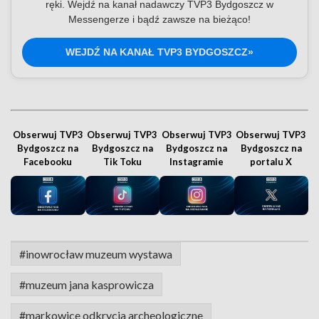
ręki. Wejdź na kanał nadawczy TVP3 Bydgoszcz w
Messengerze i bądź zawsze na bieżąco!
WEJDŹ NA KANAŁ TVP3 BYDGOSZCZ»
Obserwuj TVP3
Obserwuj TVP3
Obserwuj TVP3
Obserwuj TVP3
Bydgoszcz na
Bydgoszcz na
Bydgoszcz na
Bydgoszcz na
Facebooku
Tik Toku
Instagramie
portalu X
#inowrocław muzeum wystawa
#muzeum jana kasprowicza
#markowice odkrycia archeologiczne