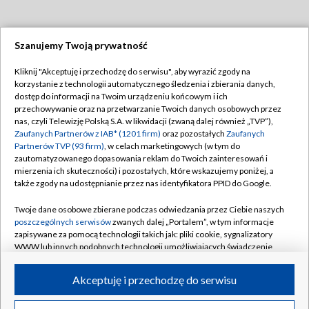
Szanujemy Twoją prywatność
Dołącz do nas:
Kliknij "Akceptuję i przechodzę do serwisu", aby wyrazić zgody na
korzystanie z technologii automatycznego śledzenia i zbierania danych,
TVP
dostęp do informacji na Twoim urządzeniu końcowym i ich
Abonament TVP
przechowywanie oraz na przetwarzanie Twoich danych osobowych przez
Regulamin TVP
nas, czyli Telewizję Polską S.A. w likwidacji (zwaną dalej również „TVP”),
Emisja w TVP
Polityka prywatności
Zaufanych Partnerów z IAB* (1201 firm)
oraz pozostałych
Zaufanych
Partnerów TVP (93 firm)
, w celach marketingowych (w tym do
Centrum informacji TVP
Moje zgody
zautomatyzowanego dopasowania reklam do Twoich zainteresowań i
mierzenia ich skuteczności) i pozostałych, które wskazujemy poniżej, a
Naziemna Telewizja Cyfrowa
Pomoc
także zgody na udostępnianie przez nas identyfikatora PPID do Google.
Sklep TVP
Biuro reklamy
Twoje dane osobowe zbierane podczas odwiedzania przez Ciebie naszych
Rada Programowa
Kontakt
poszczególnych serwisów
zwanych dalej „Portalem”, w tym informacje
zapisywane za pomocą technologii takich jak: pliki cookie, sygnalizatory
System NOS
WWW lub innych podobnych technologii umożliwiających świadczenie
dopasowanych i bezpiecznych usług, personalizację treści oraz reklam,
Informacje o nadawcy
Kanały
udostępnianie funkcji mediów społecznościowych oraz analizowanie
Akceptuję i przechodzę do serwisu
ruchu w Internecie.
Program dla prasy
©2026 Telewizja Polska S.A. w likwidacji
Biuro Reklamy