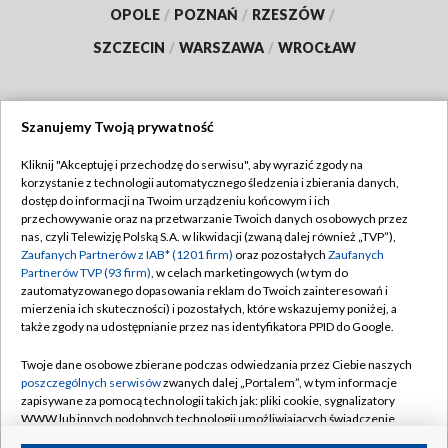
OPOLE
/
POZNAŃ
/
RZESZÓW
/
SZCZECIN
/
WARSZAWA
/
WROCŁAW
Szanujemy Twoją prywatność
Dołącz do nas:
Kliknij "Akceptuję i przechodzę do serwisu", aby wyrazić zgody na
korzystanie z technologii automatycznego śledzenia i zbierania danych,
TVP
dostęp do informacji na Twoim urządzeniu końcowym i ich
Abonament TVP
przechowywanie oraz na przetwarzanie Twoich danych osobowych przez
Regulamin TVP
nas, czyli Telewizję Polską S.A. w likwidacji (zwaną dalej również „TVP”),
Emisja w TVP
Polityka prywatności
Zaufanych Partnerów z IAB* (1201 firm)
oraz pozostałych
Zaufanych
Partnerów TVP (93 firm)
, w celach marketingowych (w tym do
Centrum informacji TVP
Moje zgody
zautomatyzowanego dopasowania reklam do Twoich zainteresowań i
mierzenia ich skuteczności) i pozostałych, które wskazujemy poniżej, a
Naziemna Telewizja Cyfrowa
Pomoc
także zgody na udostępnianie przez nas identyfikatora PPID do Google.
Sklep TVP
Biuro reklamy
Twoje dane osobowe zbierane podczas odwiedzania przez Ciebie naszych
Rada Programowa
Kontakt
poszczególnych serwisów
zwanych dalej „Portalem”, w tym informacje
zapisywane za pomocą technologii takich jak: pliki cookie, sygnalizatory
System NOS
WWW lub innych podobnych technologii umożliwiających świadczenie
dopasowanych i bezpiecznych usług, personalizację treści oraz reklam,
Informacje o nadawcy
Kanały