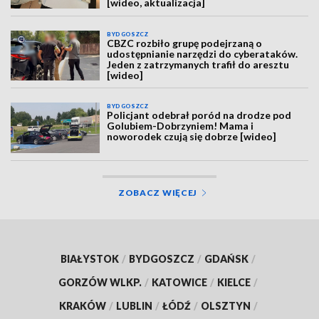
[wideo, aktualizacja]
BYDGOSZCZ
CBZC rozbiło grupę podejrzaną o
udostępnianie narzędzi do cyberataków.
Jeden z zatrzymanych trafił do aresztu
[wideo]
BYDGOSZCZ
Policjant odebrał poród na drodze pod
Golubiem-Dobrzyniem! Mama i
noworodek czują się dobrze [wideo]
ZOBACZ WIĘCEJ
BIAŁYSTOK
/
BYDGOSZCZ
/
GDAŃSK
/
GORZÓW WLKP.
/
KATOWICE
/
KIELCE
/
KRAKÓW
/
LUBLIN
/
ŁÓDŹ
/
OLSZTYN
/