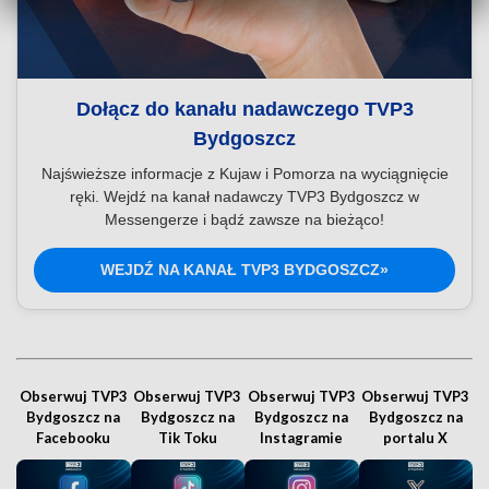
Dołącz do kanału nadawczego TVP3
Bydgoszcz
Najświeższe informacje z Kujaw i Pomorza na wyciągnięcie
ręki. Wejdź na kanał nadawczy TVP3 Bydgoszcz w
Messengerze i bądź zawsze na bieżąco!
WEJDŹ NA KANAŁ TVP3 BYDGOSZCZ»
Obserwuj TVP3
Obserwuj TVP3
Obserwuj TVP3
Obserwuj TVP3
Bydgoszcz na
Bydgoszcz na
Bydgoszcz na
Bydgoszcz na
Facebooku
Tik Toku
Instagramie
portalu X