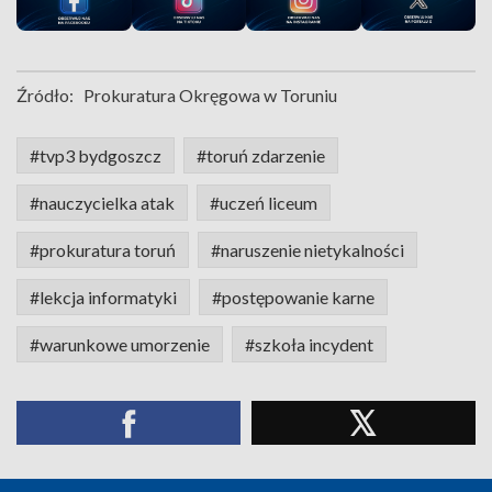
Źródło:
Prokuratura Okręgowa w Toruniu
#tvp3 bydgoszcz
#toruń zdarzenie
#nauczycielka atak
#uczeń liceum
#prokuratura toruń
#naruszenie nietykalności
#lekcja informatyki
#postępowanie karne
#warunkowe umorzenie
#szkoła incydent