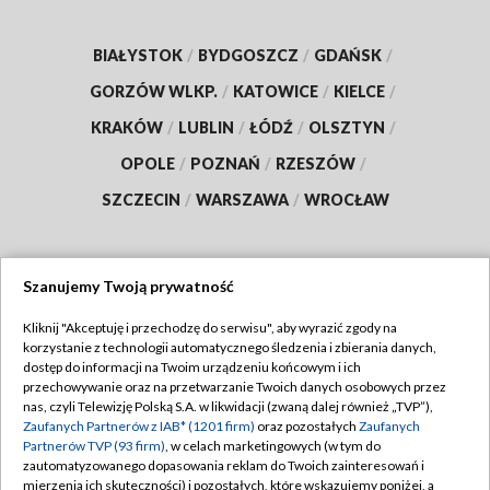
BIAŁYSTOK
/
BYDGOSZCZ
/
GDAŃSK
/
GORZÓW WLKP.
/
KATOWICE
/
KIELCE
/
KRAKÓW
/
LUBLIN
/
ŁÓDŹ
/
OLSZTYN
/
OPOLE
/
POZNAŃ
/
RZESZÓW
/
SZCZECIN
/
WARSZAWA
/
WROCŁAW
Szanujemy Twoją prywatność
Dołącz do nas:
Kliknij "Akceptuję i przechodzę do serwisu", aby wyrazić zgody na
korzystanie z technologii automatycznego śledzenia i zbierania danych,
TVP
dostęp do informacji na Twoim urządzeniu końcowym i ich
Abonament TVP
przechowywanie oraz na przetwarzanie Twoich danych osobowych przez
Regulamin TVP
nas, czyli Telewizję Polską S.A. w likwidacji (zwaną dalej również „TVP”),
Emisja w TVP
Polityka prywatności
Zaufanych Partnerów z IAB* (1201 firm)
oraz pozostałych
Zaufanych
Partnerów TVP (93 firm)
, w celach marketingowych (w tym do
Centrum informacji TVP
Moje zgody
zautomatyzowanego dopasowania reklam do Twoich zainteresowań i
mierzenia ich skuteczności) i pozostałych, które wskazujemy poniżej, a