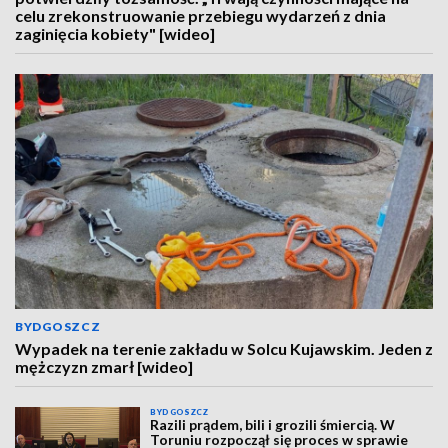
celu zrekonstruowanie przebiegu wydarzeń z dnia
zaginięcia kobiety" [wideo]
BYDGOSZCZ
Wypadek na terenie zakładu w Solcu Kujawskim. Jeden z
mężczyzn zmarł [wideo]
BYDGOSZCZ
Razili prądem, bili i grozili śmiercią. W
Toruniu rozpoczął się proces w sprawie