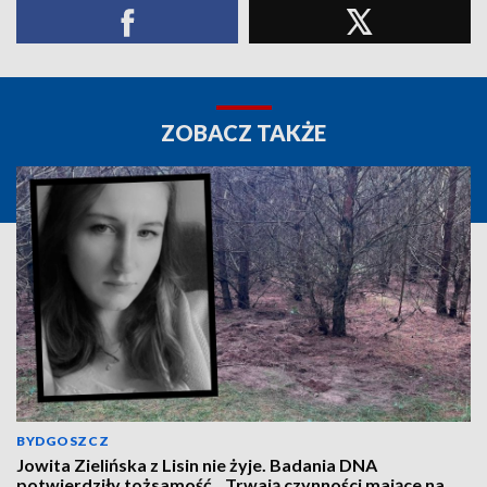
ZOBACZ TAKŻE
BYDGOSZCZ
Jowita Zielińska z Lisin nie żyje. Badania DNA
potwierdziły tożsamość. „Trwają czynności mające na