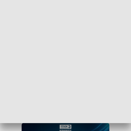
Kujaw i Pomorza dosłownie na wyciągnięcie ręki, w
swoim smartfonie? Wejdź na kanał nadawczy TVP3
Bydgoszcz w Messengerze!
.
WEJDŹ NA KANAŁ TVP3 BYDGOSZCZ»
Obserwuj TVP3 Bydgoszcz na Facebooku
Obserwuj TVP3 Bydgoszcz na Tik Toku