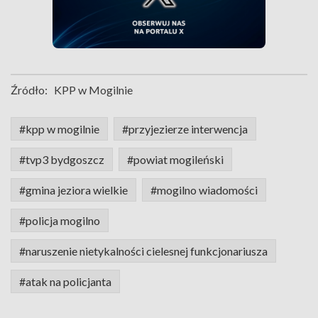
Źródło:
KPP w Mogilnie
#kpp w mogilnie
#przyjezierze interwencja
#tvp3 bydgoszcz
#powiat mogileński
#gmina jeziora wielkie
#mogilno wiadomości
#policja mogilno
#naruszenie nietykalności cielesnej funkcjonariusza
#atak na policjanta