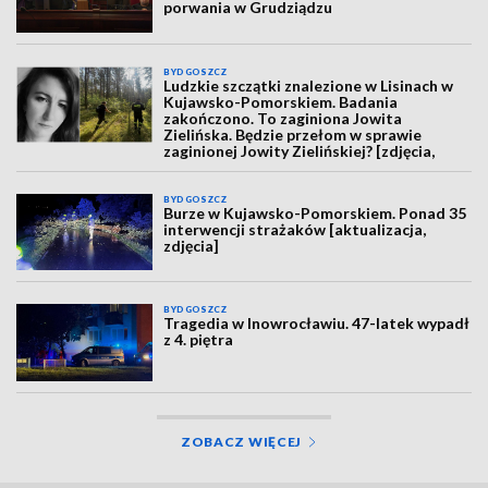
porwania w Grudziądzu
BYDGOSZCZ
Ludzkie szczątki znalezione w Lisinach w
Kujawsko-Pomorskiem. Badania
zakończono. To zaginiona Jowita
Zielińska. Będzie przełom w sprawie
zaginionej Jowity Zielińskiej? [zdjęcia,
wideo, aktualizacja]
BYDGOSZCZ
Burze w Kujawsko-Pomorskiem. Ponad 35
interwencji strażaków [aktualizacja,
zdjęcia]
BYDGOSZCZ
Tragedia w Inowrocławiu. 47-latek wypadł
z 4. piętra
ZOBACZ WIĘCEJ