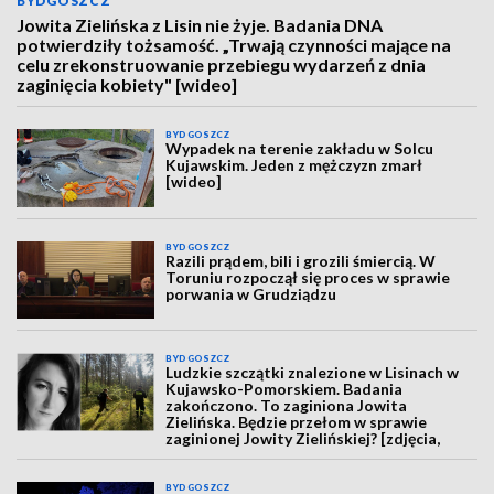
BYDGOSZCZ
Jowita Zielińska z Lisin nie żyje. Badania DNA
potwierdziły tożsamość. „Trwają czynności mające na
celu zrekonstruowanie przebiegu wydarzeń z dnia
zaginięcia kobiety" [wideo]
BYDGOSZCZ
Wypadek na terenie zakładu w Solcu
Kujawskim. Jeden z mężczyzn zmarł
[wideo]
BYDGOSZCZ
Razili prądem, bili i grozili śmiercią. W
Toruniu rozpoczął się proces w sprawie
porwania w Grudziądzu
BYDGOSZCZ
Ludzkie szczątki znalezione w Lisinach w
Kujawsko-Pomorskiem. Badania
zakończono. To zaginiona Jowita
Zielińska. Będzie przełom w sprawie
zaginionej Jowity Zielińskiej? [zdjęcia,
wideo, aktualizacja]
BYDGOSZCZ