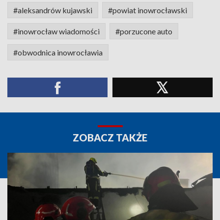
#aleksandrów kujawski
#powiat inowrocławski
#inowrocław wiadomości
#porzucone auto
#obwodnica inowrocławia
ZOBACZ TAKŻE