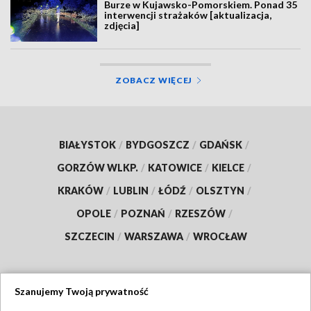
Burze w Kujawsko-Pomorskiem. Ponad 35
interwencji strażaków [aktualizacja,
zdjęcia]
ZOBACZ WIĘCEJ
BIAŁYSTOK
/
BYDGOSZCZ
/
GDAŃSK
/
GORZÓW WLKP.
/
KATOWICE
/
KIELCE
/
KRAKÓW
/
LUBLIN
/
ŁÓDŹ
/
OLSZTYN
/
OPOLE
/
POZNAŃ
/
RZESZÓW
/
SZCZECIN
/
WARSZAWA
/
WROCŁAW
Szanujemy Twoją prywatność
Dołącz do nas: