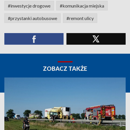
#inwestycje drogowe
#komunikacja miejska
#przystanki autobusowe
#remont ulicy
ZOBACZ TAKŻE