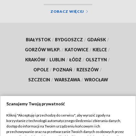
ZOBACZ WIĘCEJ
BIAŁYSTOK
/
BYDGOSZCZ
/
GDAŃSK
/
GORZÓW WLKP.
/
KATOWICE
/
KIELCE
/
KRAKÓW
/
LUBLIN
/
ŁÓDŹ
/
OLSZTYN
/
OPOLE
/
POZNAŃ
/
RZESZÓW
/
SZCZECIN
/
WARSZAWA
/
WROCŁAW
Szanujemy Twoją prywatność
Dołącz do nas:
Kliknij "Akceptuję i przechodzę do serwisu", aby wyrazić zgody na
korzystanie z technologii automatycznego śledzenia i zbierania danych,
TVP
dostęp do informacji na Twoim urządzeniu końcowym i ich
Abonament TVP
przechowywanie oraz na przetwarzanie Twoich danych osobowych przez
Regulamin TVP