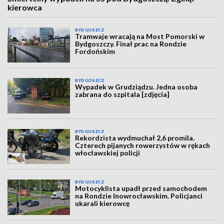
kierowca
BYDGOSZCZ
Tramwaje wracają na Most Pomorski w
Bydgoszczy. Finał prac na Rondzie
Fordońskim
BYDGOSZCZ
Wypadek w Grudziądzu. Jedna osoba
zabrana do szpitala [zdjęcia]
BYDGOSZCZ
Rekordzista wydmuchał 2,6 promila.
Czterech pijanych rowerzystów w rękach
włocławskiej policji
BYDGOSZCZ
Motocyklista upadł przed samochodem
na Rondzie Inowrocławskim. Policjanci
ukarali kierowcę