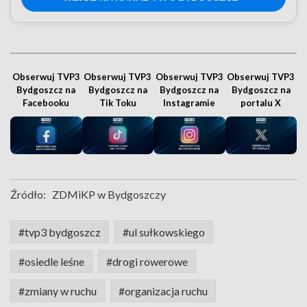
Obserwuj TVP3
Obserwuj TVP3
Obserwuj TVP3
Obserwuj TVP3
Bydgoszcz na
Bydgoszcz na
Bydgoszcz na
Bydgoszcz na
Facebooku
Tik Toku
Instagramie
portalu X
Źródło:
ZDMiKP w Bydgoszczy
#tvp3 bydgoszcz
#ul sułkowskiego
#osiedle leśne
#drogi rowerowe
#zmiany w ruchu
#organizacja ruchu