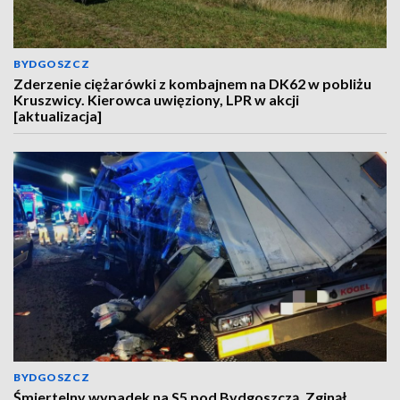
BYDGOSZCZ
Zderzenie ciężarówki z kombajnem na DK62 w pobliżu
Kruszwicy. Kierowca uwięziony, LPR w akcji
[aktualizacja]
BYDGOSZCZ
Śmiertelny wypadek na S5 pod Bydgoszczą. Zginął