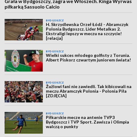
Grała w Bydgoszczy, zagra we Włoszech. Kinga Wyrwas
piłkarką Sassuolo Calcio
BYDGOSZCZ
H. Skrzydlewska Orzeł Łódź - Abramczyk
Polonia Bydgoszcz. Lider Metalkas 2.
Ekstraligi lepszy w meczu na szczycie!
[relacja]
BYDGOSZCZ
Wielki sukces młodego golfisty z Torunia.
Albert Piskorz czwartym juniorem świata!
BYDGOSZCZ
Żużlowi fani nie zawiedli. Tak kibicowali na
meczu Abramczyk Polonia - Polonia Piła
[ZDJĘCIA]
BYDGOSZCZ
Piłkarskie mecze na antenie TVP3
Bydgoszcz i TVP Sport. Zawisza i Olimpia
walczą o punkty