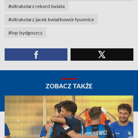
#ultrakolarz rekord świata
#ultrakolarz jacek kwiatkowsk łysomice
#tvp bydgoszcz
ZOBACZ TAKŻE