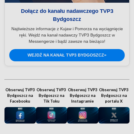
Dołącz do kanału nadawczego TVP3
Bydgoszcz
Najświeższe informacje z Kujaw i Pomorza na wyciągnięcie
ręki. Wejdź na kanał nadawczy TVP3 Bydgoszcz w
Messengerze i bądź zawsze na bieżąco!
WEJDŹ NA KANAŁ TVP3 BYDGOSZCZ»
Obserwuj TVP3
Obserwuj TVP3
Obserwuj TVP3
Obserwuj TVP3
Bydgoszcz na
Bydgoszcz na
Bydgoszcz na
Bydgoszcz na
Facebooku
Tik Toku
Instagramie
portalu X