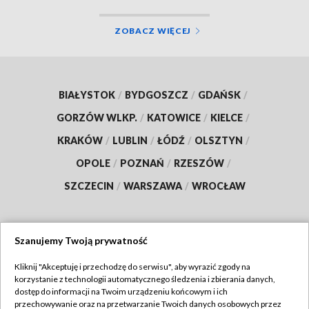
ZOBACZ WIĘCEJ
BIAŁYSTOK
/
BYDGOSZCZ
/
GDAŃSK
/
GORZÓW WLKP.
/
KATOWICE
/
KIELCE
/
KRAKÓW
/
LUBLIN
/
ŁÓDŹ
/
OLSZTYN
/
OPOLE
/
POZNAŃ
/
RZESZÓW
/
SZCZECIN
/
WARSZAWA
/
WROCŁAW
Szanujemy Twoją prywatność
Dołącz do nas:
Kliknij "Akceptuję i przechodzę do serwisu", aby wyrazić zgody na
korzystanie z technologii automatycznego śledzenia i zbierania danych,
TVP
dostęp do informacji na Twoim urządzeniu końcowym i ich
Abonament TVP
przechowywanie oraz na przetwarzanie Twoich danych osobowych przez
Regulamin TVP