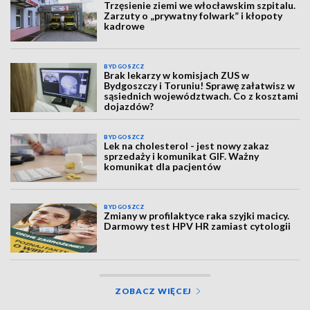
Trzęsienie ziemi we włocławskim szpitalu.
Zarzuty o „prywatny folwark” i kłopoty
kadrowe
BYDGOSZCZ
Brak lekarzy w komisjach ZUS w
Bydgoszczy i Toruniu! Sprawę załatwisz w
sąsiednich województwach. Co z kosztami
dojazdów?
BYDGOSZCZ
Lek na cholesterol - jest nowy zakaz
sprzedaży i komunikat GIF. Ważny
komunikat dla pacjentów
BYDGOSZCZ
Zmiany w profilaktyce raka szyjki macicy.
Darmowy test HPV HR zamiast cytologii
ZOBACZ WIĘCEJ