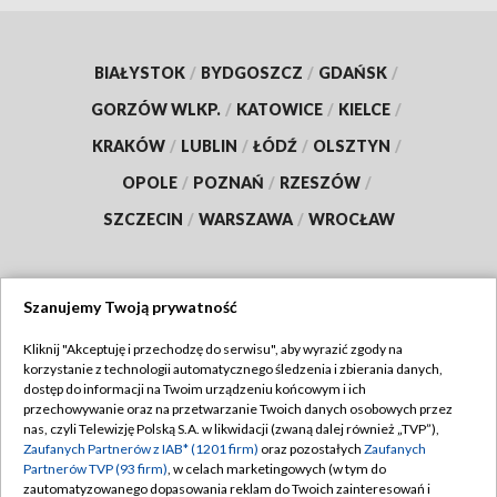
BIAŁYSTOK
/
BYDGOSZCZ
/
GDAŃSK
/
GORZÓW WLKP.
/
KATOWICE
/
KIELCE
/
KRAKÓW
/
LUBLIN
/
ŁÓDŹ
/
OLSZTYN
/
OPOLE
/
POZNAŃ
/
RZESZÓW
/
SZCZECIN
/
WARSZAWA
/
WROCŁAW
Szanujemy Twoją prywatność
Dołącz do nas:
Kliknij "Akceptuję i przechodzę do serwisu", aby wyrazić zgody na
korzystanie z technologii automatycznego śledzenia i zbierania danych,
TVP
dostęp do informacji na Twoim urządzeniu końcowym i ich
Abonament TVP
przechowywanie oraz na przetwarzanie Twoich danych osobowych przez
Regulamin TVP
nas, czyli Telewizję Polską S.A. w likwidacji (zwaną dalej również „TVP”),
Emisja w TVP
Polityka prywatności
Zaufanych Partnerów z IAB* (1201 firm)
oraz pozostałych
Zaufanych
Partnerów TVP (93 firm)
, w celach marketingowych (w tym do
Centrum informacji TVP
Moje zgody
zautomatyzowanego dopasowania reklam do Twoich zainteresowań i