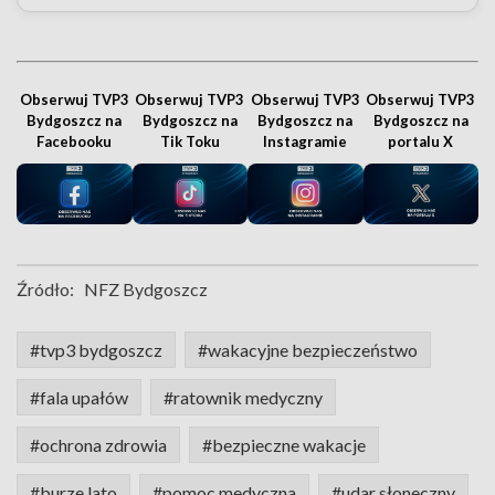
Obserwuj TVP3
Obserwuj TVP3
Obserwuj TVP3
Obserwuj TVP3
Bydgoszcz na
Bydgoszcz na
Bydgoszcz na
Bydgoszcz na
Facebooku
Tik Toku
Instagramie
portalu X
Źródło:
NFZ Bydgoszcz
#tvp3 bydgoszcz
#wakacyjne bezpieczeństwo
#fala upałów
#ratownik medyczny
#ochrona zdrowia
#bezpieczne wakacje
#burze lato
#pomoc medyczna
#udar słoneczny