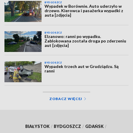
BYDGOSZCZ
Wypadek w Borównie. Auto uderzyło w
drzewo. Kierowca i pasażerka wypadki z
auta [zdjęcia]
BYDGOSZCZ
Elzanowo: ranni po wypadku.
Zablokowana została droga po zderzeniu
aut [zdjęcia]
BYDGOSZCZ
Wypadek trzech aut w Grudziądzu. Są
ranni
ZOBACZ WIĘCEJ
BIAŁYSTOK
/
BYDGOSZCZ
/
GDAŃSK
/