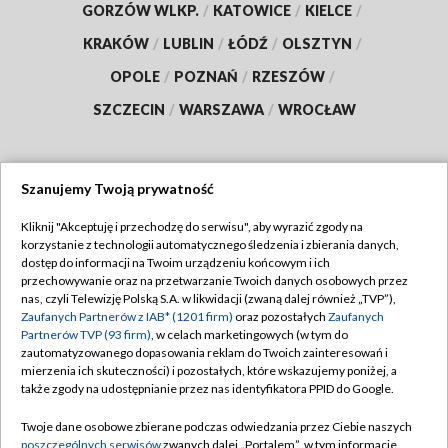
GORZÓW WLKP.
/
KATOWICE
/
KIELCE
/
KRAKÓW
/
LUBLIN
/
ŁÓDŹ
/
OLSZTYN
/
OPOLE
/
POZNAŃ
/
RZESZÓW
/
SZCZECIN
/
WARSZAWA
/
WROCŁAW
Szanujemy Twoją prywatność
Dołącz do nas:
Kliknij "Akceptuję i przechodzę do serwisu", aby wyrazić zgody na
korzystanie z technologii automatycznego śledzenia i zbierania danych,
TVP
dostęp do informacji na Twoim urządzeniu końcowym i ich
Abonament TVP
przechowywanie oraz na przetwarzanie Twoich danych osobowych przez
Regulamin TVP
nas, czyli Telewizję Polską S.A. w likwidacji (zwaną dalej również „TVP”),
Emisja w TVP
Polityka prywatności
Zaufanych Partnerów z IAB* (1201 firm)
oraz pozostałych
Zaufanych
Partnerów TVP (93 firm)
, w celach marketingowych (w tym do
Centrum informacji TVP
Moje zgody
zautomatyzowanego dopasowania reklam do Twoich zainteresowań i
mierzenia ich skuteczności) i pozostałych, które wskazujemy poniżej, a
Naziemna Telewizja Cyfrowa
Pomoc
także zgody na udostępnianie przez nas identyfikatora PPID do Google.
Sklep TVP
Biuro reklamy
Twoje dane osobowe zbierane podczas odwiedzania przez Ciebie naszych
Rada Programowa
Kontakt
poszczególnych serwisów
zwanych dalej „Portalem”, w tym informacje