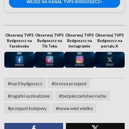
WEJDŹ NA KANAŁ TVP3 BYDGOSZCZ»
Obserwuj TVP3
Obserwuj TVP3
Obserwuj TVP3
Obserwuj TVP3
Bydgoszcz na
Bydgoszcz na
Bydgoszcz na
Bydgoszcz na
Facebooku
Tik Toku
Instagramie
portalu X
#tvp3 bydgoszcz
#brzoza przejazd
#rogatki uszkodzone
#bezpieczeństwo ruchu
#przejazd kolejowy
#nowa wieś wielka