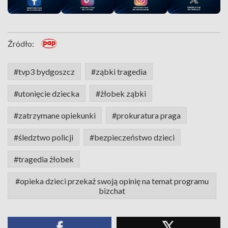
Źródło:
#tvp3 bydgoszcz
#ząbki tragedia
#utonięcie dziecka
#żłobek ząbki
#zatrzymane opiekunki
#prokuratura praga
#śledztwo policji
#bezpieczeństwo dzieci
#tragedia żłobek
#opieka dzieci przekaż swoją opinię na temat programu
bizchat