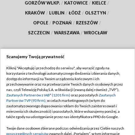
GORZÓW WLKP.
/
KATOWICE
/
KIELCE
/
KRAKÓW
/
LUBLIN
/
ŁÓDŹ
/
OLSZTYN
/
OPOLE
/
POZNAŃ
/
RZESZÓW
/
SZCZECIN
/
WARSZAWA
/
WROCŁAW
Szanujemy Twoją prywatność
Dołącz do nas:
Kliknij "Akceptuję i przechodzę do serwisu", aby wyrazić zgody na
korzystanie z technologii automatycznego śledzenia i zbierania danych,
TVP
dostęp do informacji na Twoim urządzeniu końcowym i ich
Abonament TVP
przechowywanie oraz na przetwarzanie Twoich danych osobowych przez
Regulamin TVP
nas, czyli Telewizję Polską S.A. w likwidacji (zwaną dalej również „TVP”),
Emisja w TVP
Polityka prywatności
Zaufanych Partnerów z IAB* (1201 firm)
oraz pozostałych
Zaufanych
Partnerów TVP (93 firm)
, w celach marketingowych (w tym do
Centrum informacji TVP
Moje zgody
zautomatyzowanego dopasowania reklam do Twoich zainteresowań i
mierzenia ich skuteczności) i pozostałych, które wskazujemy poniżej, a
Naziemna Telewizja Cyfrowa
Pomoc
także zgody na udostępnianie przez nas identyfikatora PPID do Google.
Sklep TVP
Biuro reklamy
Twoje dane osobowe zbierane podczas odwiedzania przez Ciebie naszych
Rada Programowa
Kontakt
poszczególnych serwisów
zwanych dalej „Portalem”, w tym informacje