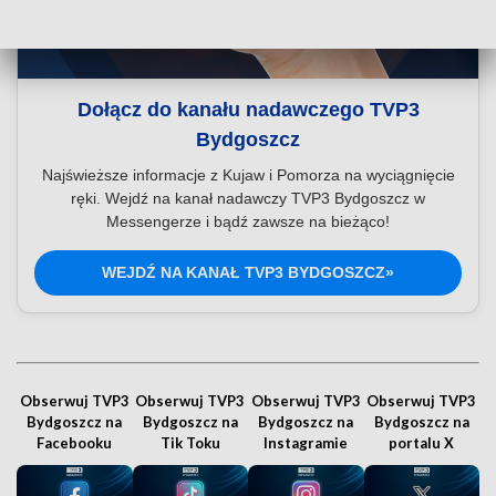
Dołącz do kanału nadawczego TVP3
Bydgoszcz
Najświeższe informacje z Kujaw i Pomorza na wyciągnięcie
ręki. Wejdź na kanał nadawczy TVP3 Bydgoszcz w
Messengerze i bądź zawsze na bieżąco!
WEJDŹ NA KANAŁ TVP3 BYDGOSZCZ»
Obserwuj TVP3
Obserwuj TVP3
Obserwuj TVP3
Obserwuj TVP3
Bydgoszcz na
Bydgoszcz na
Bydgoszcz na
Bydgoszcz na
Facebooku
Tik Toku
Instagramie
portalu X