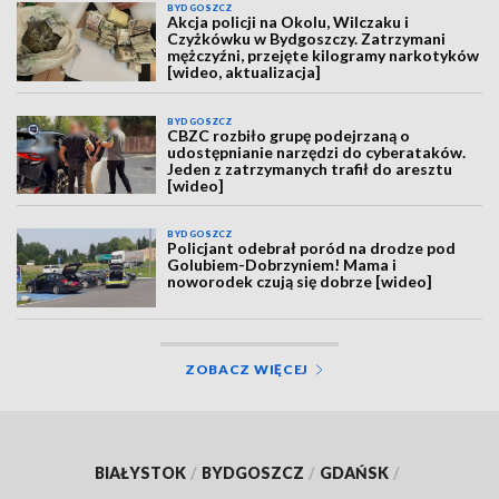
BYDGOSZCZ
Akcja policji na Okolu, Wilczaku i
Czyżkówku w Bydgoszczy. Zatrzymani
mężczyźni, przejęte kilogramy narkotyków
[wideo, aktualizacja]
BYDGOSZCZ
CBZC rozbiło grupę podejrzaną o
udostępnianie narzędzi do cyberataków.
Jeden z zatrzymanych trafił do aresztu
[wideo]
BYDGOSZCZ
Policjant odebrał poród na drodze pod
Golubiem-Dobrzyniem! Mama i
noworodek czują się dobrze [wideo]
ZOBACZ WIĘCEJ
BIAŁYSTOK
/
BYDGOSZCZ
/
GDAŃSK
/