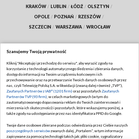
KRAKÓW
/
LUBLIN
/
ŁÓDŹ
/
OLSZTYN
/
OPOLE
/
POZNAŃ
/
RZESZÓW
/
SZCZECIN
/
WARSZAWA
/
WROCŁAW
Szanujemy Twoją prywatność
Dołącz do nas:
Kliknij "Akceptuję i przechodzę do serwisu", aby wyrazić zgody na
korzystanie z technologii automatycznego śledzenia i zbierania danych,
TVP
dostęp do informacji na Twoim urządzeniu końcowym i ich
Abonament TVP
przechowywanie oraz na przetwarzanie Twoich danych osobowych przez
Regulamin TVP
nas, czyli Telewizję Polską S.A. w likwidacji (zwaną dalej również „TVP”),
Emisja w TVP
Polityka prywatności
Zaufanych Partnerów z IAB* (1201 firm)
oraz pozostałych
Zaufanych
Partnerów TVP (93 firm)
, w celach marketingowych (w tym do
Centrum informacji TVP
Moje zgody
zautomatyzowanego dopasowania reklam do Twoich zainteresowań i
mierzenia ich skuteczności) i pozostałych, które wskazujemy poniżej, a
Naziemna Telewizja Cyfrowa
Pomoc
także zgody na udostępnianie przez nas identyfikatora PPID do Google.
Sklep TVP
Biuro reklamy
Twoje dane osobowe zbierane podczas odwiedzania przez Ciebie naszych
Rada Programowa
Kontakt
poszczególnych serwisów
zwanych dalej „Portalem”, w tym informacje
zapisywane za pomocą technologii takich jak: pliki cookie, sygnalizatory