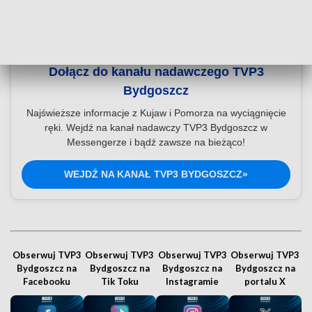
Dołącz do kanału nadawczego TVP3
Bydgoszcz
Najświeższe informacje z Kujaw i Pomorza na wyciągnięcie
ręki. Wejdź na kanał nadawczy TVP3 Bydgoszcz w
Messengerze i bądź zawsze na bieżąco!
WEJDŹ NA KANAŁ TVP3 BYDGOSZCZ»
Obserwuj TVP3
Obserwuj TVP3
Obserwuj TVP3
Obserwuj TVP3
Bydgoszcz na
Bydgoszcz na
Bydgoszcz na
Bydgoszcz na
Facebooku
Tik Toku
Instagramie
portalu X