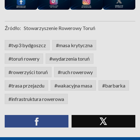
Źródło:
Stowarzyszenie Rowerowy Toruń
#tvp3 bydgoszcz
#masa krytyczna
#toruń rowery
#wydarzenia toruń
#rowerzyści toruń
#ruch rowerowy
#trasa przejazdu
#wakacyjna masa
#barbarka
#infrastruktura rowerowa