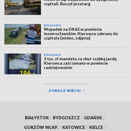
szpitali. Ruszył przetarg
BYDGOSZCZ
Wypadek na DK62 w powiecie
inowrocławskim. Kierowca zabrany do
szpitala [wideo, zdjęcia]
BYDGOSZCZ
3 tys. zł mandatu za zbyt szybką jazdę.
Kierowca zatrzymany w powiecie
radziejowskim
ZOBACZ WIĘCEJ
BIAŁYSTOK
/
BYDGOSZCZ
/
GDAŃSK
/
GORZÓW WLKP.
/
KATOWICE
/
KIELCE
/