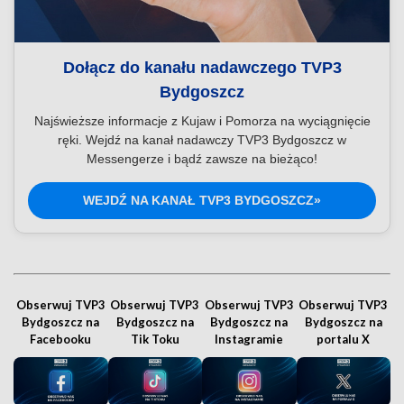
Dołącz do kanału nadawczego TVP3
Bydgoszcz
Najświeższe informacje z Kujaw i Pomorza na wyciągnięcie
ręki. Wejdź na kanał nadawczy TVP3 Bydgoszcz w
Messengerze i bądź zawsze na bieżąco!
WEJDŹ NA KANAŁ TVP3 BYDGOSZCZ»
Obserwuj TVP3
Obserwuj TVP3
Obserwuj TVP3
Obserwuj TVP3
Bydgoszcz na
Bydgoszcz na
Bydgoszcz na
Bydgoszcz na
Facebooku
Tik Toku
Instagramie
portalu X