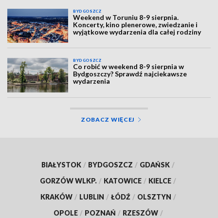
BYDGOSZCZ
Weekend w Toruniu 8-9 sierpnia.
Koncerty, kino plenerowe, zwiedzanie i
wyjątkowe wydarzenia dla całej rodziny
BYDGOSZCZ
Co robić w weekend 8-9 sierpnia w
Bydgoszczy? Sprawdź najciekawsze
wydarzenia
ZOBACZ WIĘCEJ
BIAŁYSTOK
/
BYDGOSZCZ
/
GDAŃSK
/
GORZÓW WLKP.
/
KATOWICE
/
KIELCE
/
KRAKÓW
/
LUBLIN
/
ŁÓDŹ
/
OLSZTYN
/
OPOLE
/
POZNAŃ
/
RZESZÓW
/