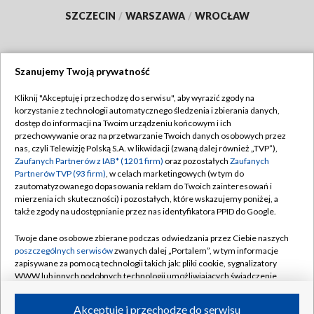
SZCZECIN
/
WARSZAWA
/
WROCŁAW
Szanujemy Twoją prywatność
Dołącz do nas:
Kliknij "Akceptuję i przechodzę do serwisu", aby wyrazić zgody na
korzystanie z technologii automatycznego śledzenia i zbierania danych,
TVP
dostęp do informacji na Twoim urządzeniu końcowym i ich
Abonament TVP
przechowywanie oraz na przetwarzanie Twoich danych osobowych przez
Regulamin TVP
nas, czyli Telewizję Polską S.A. w likwidacji (zwaną dalej również „TVP”),
Emisja w TVP
Polityka prywatności
Zaufanych Partnerów z IAB* (1201 firm)
oraz pozostałych
Zaufanych
Partnerów TVP (93 firm)
, w celach marketingowych (w tym do
Centrum informacji TVP
Moje zgody
zautomatyzowanego dopasowania reklam do Twoich zainteresowań i
mierzenia ich skuteczności) i pozostałych, które wskazujemy poniżej, a
Naziemna Telewizja Cyfrowa
Pomoc
także zgody na udostępnianie przez nas identyfikatora PPID do Google.
Sklep TVP
Biuro reklamy
Twoje dane osobowe zbierane podczas odwiedzania przez Ciebie naszych
Rada Programowa
Kontakt
poszczególnych serwisów
zwanych dalej „Portalem”, w tym informacje
zapisywane za pomocą technologii takich jak: pliki cookie, sygnalizatory
System NOS
WWW lub innych podobnych technologii umożliwiających świadczenie
dopasowanych i bezpiecznych usług, personalizację treści oraz reklam,
Informacje o nadawcy
Kanały
udostępnianie funkcji mediów społecznościowych oraz analizowanie
Akceptuję i przechodzę do serwisu
ruchu w Internecie.