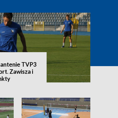
a antenie TVP3
rt. Zawisza i
nkty