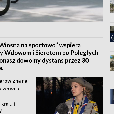
„Wiosna na sportowo” wspiera
y Wdowom i Sierotom po Poległych
konasz dowolny dystans przez 30
a.
arowizna na
 czerwca.
kraju i
ć i