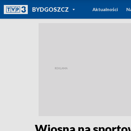
POWRÓT DO
BYDGOSZCZ
Aktualności
N
TVP REGIONY
„Wiosna na sporto