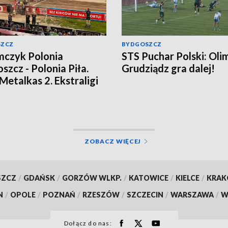
SZCZ
BYDGOSZCZ
czyk Polonia
STS Puchar Polski: Oli
szcz - Polonia Piła.
Grudziądz gra dalej!
 Metalkas 2. Ekstraligi
omił beniaminka
ja bieg po biegu]
ZOBACZ WIĘCEJ
SZCZ
/
GDAŃSK
/
GORZÓW WLKP.
/
KATOWICE
/
KIELCE
/
KRA
N
/
OPOLE
/
POZNAŃ
/
RZESZÓW
/
SZCZECIN
/
WARSZAWA
/
W
Dołącz do nas: