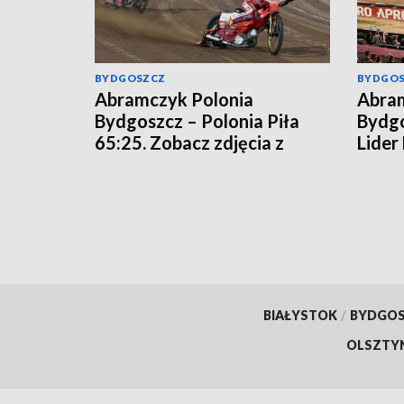
BYDGOSZCZ
BYDGO
Abramczyk Polonia
Abram
Bydgoszcz – Polonia Piła
Bydgo
65:25. Zobacz zdjęcia z
Lider
meczu!
rozgr
[relac
BIAŁYSTOK
/
BYDGO
OLSZTY