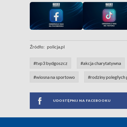
Źródło:
policja.pl
#tvp3 bydgoszcz
#akcja charytatywna
#wiosna na sportowo
#rodziny poległych 
UDOSTĘPNIJ NA FACEBOOKU