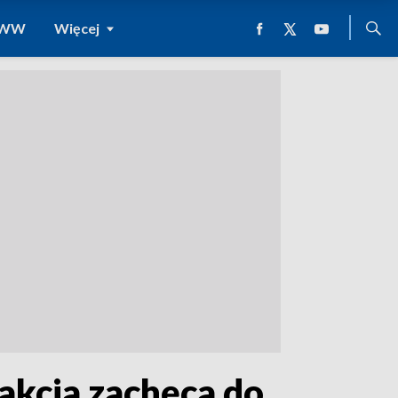
 WWW
Więcej
akcja zachęca do