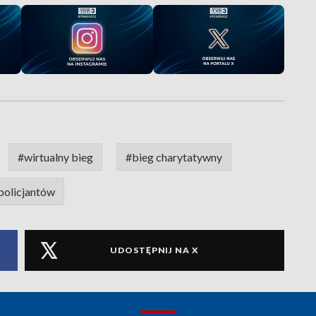
#wirtualny bieg
#bieg charytatywny
policjantów
UDOSTĘPNIJ NA X