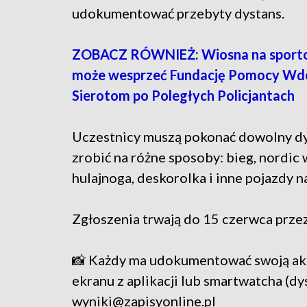
udokumentować przebyty dystans.
ZOBACZ RÓWNIEŻ: Wiosna na sport
może wesprzeć Fundację Pomocy Wd
Sierotom po Poległych Policjantach
Uczestnicy muszą pokonać dowolny dy
zrobić na różne sposoby: bieg, nordic w
hulajnoga, deskorolka i inne pojazdy n
Zgłoszenia trwają do 15 czerwca prze
📸 Każdy ma udokumentować swoją akty
ekranu z aplikacji lub smartwatcha (dys
wyniki@zapisyonline.pl