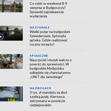
Co robić w weekend 8-9
sierpnia w Bydgoszczy?
Sprawdź najciekawsze
wydarzenia
NA SYGNALE
Wielki pożar na bydgoskim
Szwederowie. Spłonęła
apteka. Gdzie realizować
roczne recepty?
SPOŁECZNE
Nauczyciel i muzyk walczy o
powrót do sprawności. W
bydgoskim Myślęcinku
odbędzie się charytatywny
„UNIT dla Jareckiego”
NA DROGACH
3 tys. zł mandatu za zbyt
szybką jazdę. Kierowca
zatrzymany w powiecie
radziejowskim