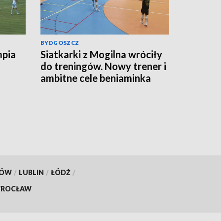
BYDGOSZCZ
mpia
Siatkarki z Mogilna wróciły
do treningów. Nowy trener i
ambitne cele beniaminka
Tauron Ligi
KÓW
/
LUBLIN
/
ŁÓDŹ
/
ROCŁAW