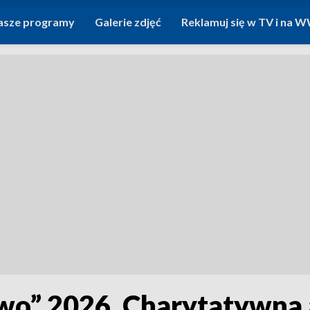
asze programy
Galerie zdjęć
Reklamuj się w TV i na
wo” 2026. Charytatywna 