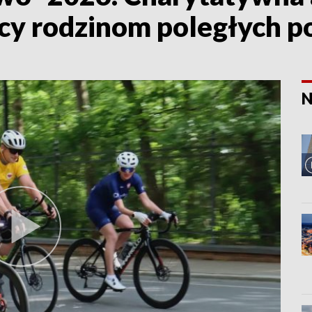
cy rodzinom poległych p
N