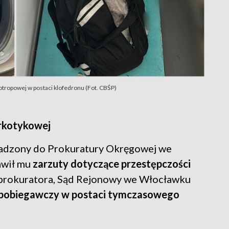
tropowej w postaci klofedronu (Fot. CBŚP)
arkotykowej
adzony do Prokuratury Okręgowej we
awił mu
zarzuty dotyczące przestępczości
k prokuratora, Sąd Rejonowy we Włocławku
apobiegawczy w postaci tymczasowego