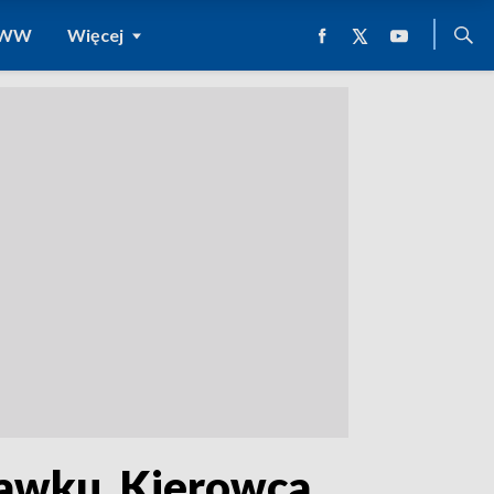
 WWW
Więcej
ławku. Kierowca