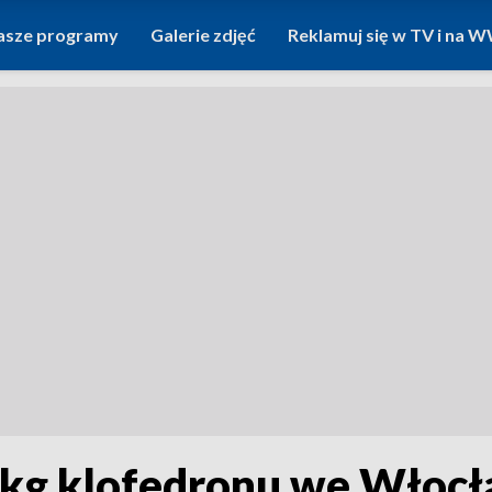
asze programy
Galerie zdjęć
Reklamuj się w TV i na
 kg klofedronu we Włoc