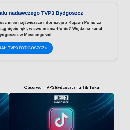
nału nadawczego TVP3 Bydgoszcz
esz mieć najświeższe informacje z Kujaw i Pomorza
iągnięcie ręki, w swoim smartfonie? Wejdź na kanał
ydgoszcz w Messengerze!
.
NAŁ TVP3 BYDGOSZCZ»
Obserwuj TVP3 Bydgoszcz na Tik Toku