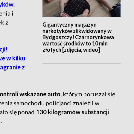
tyków
.
nia i
k z
Gigantyczny magazyn
narkotyków zlikwidowany w
Bydgoszczy! Czarnorynkowa
wartość środków to 10 mln
ji!
złotych [zdjęcia, wideo]
e w kilku
agranie z
ontroli wskazane auto,
którym poruszał się
enia samochodu policjanci znaleźli w
ało się ponad
130 kilogramów substancji
.