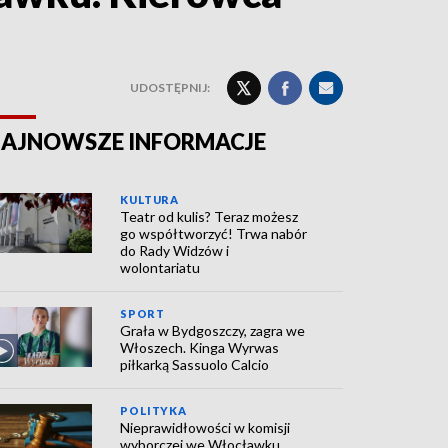
UDOSTĘPNIJ:
AJNOWSZE INFORMACJE
KULTURA
Teatr od kulis? Teraz możesz
go współtworzyć! Trwa nabór
do Rady Widzów i
wolontariatu
SPORT
Grała w Bydgoszczy, zagra we
Włoszech. Kinga Wyrwas
piłkarką Sassuolo Calcio
POLITYKA
Nieprawidłowości w komisji
wyborczej we Włocławku.