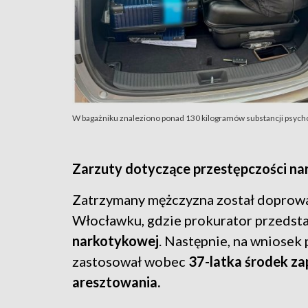
W bagażniku znaleziono ponad 130 kilogramów substancji psycho
Zarzuty dotyczące przestępczości n
Zatrzymany mężczyzna został doprow
Włocławku, gdzie prokurator przedst
narkotykowej
. Następnie, na wniose
zastosował wobec
37-latka środek z
aresztowania.