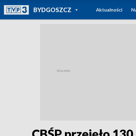
POWRÓT DO
BYDGOSZCZ
Aktualności
N
TVP REGIONY
CBŚP przejęło 130