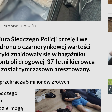
30 kg klofedronu (Fot. CBŚP)
ra Śledczego Policji przejęli we
dronu o czarnorynkowej wartości
tyki znajdowały się w bagażniku
troli drogowej. 37-letni kierowca
du został tymczasowo aresztowany.
rzekracza 5 milionów złotych
ledczego
ie
zie, mogą