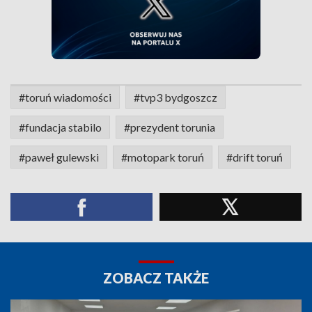
#toruń wiadomości
#tvp3 bydgoszcz
#fundacja stabilo
#prezydent torunia
#paweł gulewski
#motopark toruń
#drift toruń
ZOBACZ TAKŻE