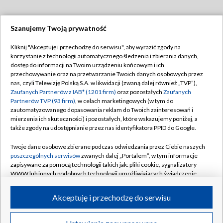
Szanujemy Twoją prywatność
Dołącz do nas:
Kliknij "Akceptuję i przechodzę do serwisu", aby wyrazić zgody na
korzystanie z technologii automatycznego śledzenia i zbierania danych,
TVP
dostęp do informacji na Twoim urządzeniu końcowym i ich
Abonament TVP
przechowywanie oraz na przetwarzanie Twoich danych osobowych przez
Regulamin TVP
nas, czyli Telewizję Polską S.A. w likwidacji (zwaną dalej również „TVP”),
Emisja w TVP
Zaufanych Partnerów z IAB* (1201 firm)
oraz pozostałych
Zaufanych
Polityka prywatności
Partnerów TVP (93 firm)
, w celach marketingowych (w tym do
Centrum informacji TVP
Moje zgody
zautomatyzowanego dopasowania reklam do Twoich zainteresowań i
mierzenia ich skuteczności) i pozostałych, które wskazujemy poniżej, a
Naziemna Telewizja Cyfrowa
Pomoc
także zgody na udostępnianie przez nas identyfikatora PPID do Google.
Sklep TVP
Biuro reklamy
Twoje dane osobowe zbierane podczas odwiedzania przez Ciebie naszych
Rada Programowa
poszczególnych serwisów
zwanych dalej „Portalem”, w tym informacje
Kontakt
zapisywane za pomocą technologii takich jak: pliki cookie, sygnalizatory
System NOS
WWW lub innych podobnych technologii umożliwiających świadczenie
dopasowanych i bezpiecznych usług, personalizację treści oraz reklam,
Informacje o nadawcy
Kanały
udostępnianie funkcji mediów społecznościowych oraz analizowanie
Akceptuję i przechodzę do serwisu
ruchu w Internecie.
Program dla prasy
©2026 Telewizja Polska S.A. w likwidacji
Biuro Reklamy
Twoje dane osobowe zbierane podczas odwiedzania przez Ciebie