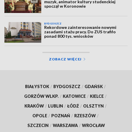
muzyk, animator kultury studenckiej
spoczął w Koronowie
BYDGOSZCZ
Rekordowe zainteresowanie nowymi
zasadami stażu pracy. Do ZUS trafiło
ponad 800 tys. wniosków
ZOBACZ WIĘCEJ
BIAŁYSTOK
/
BYDGOSZCZ
/
GDAŃSK
/
GORZÓW WLKP.
/
KATOWICE
/
KIELCE
/
KRAKÓW
/
LUBLIN
/
ŁÓDŹ
/
OLSZTYN
/
OPOLE
/
POZNAŃ
/
RZESZÓW
/
SZCZECIN
/
WARSZAWA
/
WROCŁAW