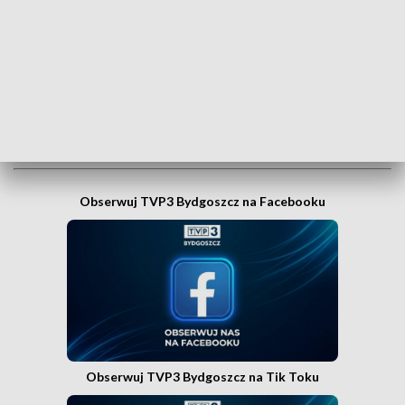
Kujaw i Pomorza dosłownie na wyciągnięcie ręki, w
swoim smartfonie? Wejdź na kanał nadawczy TVP3
Bydgoszcz w Messengerze!
.
WEJDŹ NA KANAŁ TVP3 BYDGOSZCZ»
Obserwuj TVP3 Bydgoszcz na Facebooku
Obserwuj TVP3 Bydgoszcz na Tik Toku