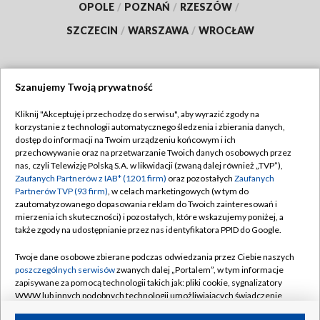
OPOLE
/
POZNAŃ
/
RZESZÓW
/
SZCZECIN
/
WARSZAWA
/
WROCŁAW
Szanujemy Twoją prywatność
Dołącz do nas:
Kliknij "Akceptuję i przechodzę do serwisu", aby wyrazić zgody na
korzystanie z technologii automatycznego śledzenia i zbierania danych,
TVP
dostęp do informacji na Twoim urządzeniu końcowym i ich
Abonament TVP
przechowywanie oraz na przetwarzanie Twoich danych osobowych przez
Regulamin TVP
nas, czyli Telewizję Polską S.A. w likwidacji (zwaną dalej również „TVP”),
Emisja w TVP
Polityka prywatności
Zaufanych Partnerów z IAB* (1201 firm)
oraz pozostałych
Zaufanych
Partnerów TVP (93 firm)
, w celach marketingowych (w tym do
Centrum informacji TVP
Moje zgody
zautomatyzowanego dopasowania reklam do Twoich zainteresowań i
mierzenia ich skuteczności) i pozostałych, które wskazujemy poniżej, a
Naziemna Telewizja Cyfrowa
Pomoc
także zgody na udostępnianie przez nas identyfikatora PPID do Google.
Sklep TVP
Biuro reklamy
Twoje dane osobowe zbierane podczas odwiedzania przez Ciebie naszych
Rada Programowa
Kontakt
poszczególnych serwisów
zwanych dalej „Portalem”, w tym informacje
zapisywane za pomocą technologii takich jak: pliki cookie, sygnalizatory
System NOS
WWW lub innych podobnych technologii umożliwiających świadczenie
dopasowanych i bezpiecznych usług, personalizację treści oraz reklam,
Informacje o nadawcy
Kanały