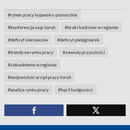
#rynek pracy kujawsko-pomorskie
#konferencja wup toruń
#braki kadrowe w regionie
#deficyt kierowców
#deficyt pielęgniarek
#trendy na rynku pracy
#zawody przyszłości
#zatrudnienie w regionie
#wojewódzki urząd pracy toruń
#analiza rynku pracy
#tvp3 bydgoszcz