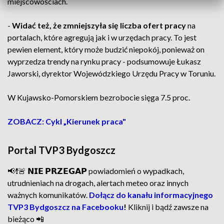
miejscowościach.
-
Widać też, że zmniejszyła się liczba ofert pracy
na
portalach, które agregują jak i w urzędach pracy. To jest
pewien element, który może budzić niepokój, ponieważ on
wyprzedza trendy na rynku pracy - podsumowuje Łukasz
Jaworski, dyrektor Wojewódzkiego Urzędu Pracy w Toruniu.
W Kujawsko-Pomorskiem bezrobocie sięga 7.5 proc.
ZOBACZ: Cykl „Kierunek praca"
Portal TVP3 Bydgoszcz
📢❗🚨 𝗡𝗜𝗘 𝗣𝗥𝗭𝗘𝗚𝗔𝗣 powiadomień o wypadkach,
utrudnieniach na drogach, alertach meteo oraz innych
ważnych komunikatów.
Dołącz do kanału informacyjnego
TVP3 Bydgoszcz na Facebooku
!
Kliknij i bądź zawsze na
bieżąco 📲