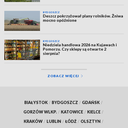
BYDGOSZCZ
Deszcz pokrzyżował plany rolników. Żniwa
mocno opóźnione
BYDGOSZCZ
Niedziela handlowa 2026 na Kujawach i
Pomorzu. Czy sklepy są otwarte 2
sierpnia?
ZOBACZ WIĘCEJ
BIAŁYSTOK
/
BYDGOSZCZ
/
GDAŃSK
/
GORZÓW WLKP.
/
KATOWICE
/
KIELCE
/
KRAKÓW
/
LUBLIN
/
ŁÓDŹ
/
OLSZTYN
/