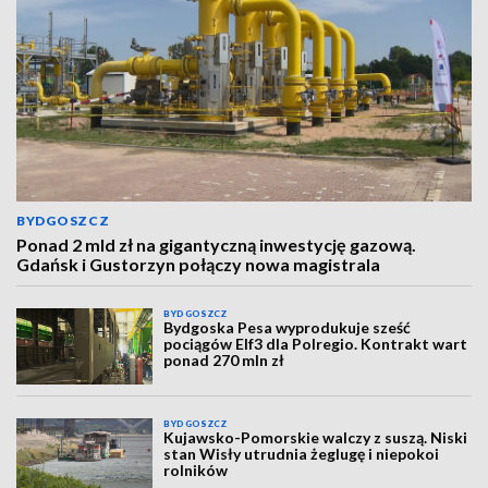
BYDGOSZCZ
Ponad 2 mld zł na gigantyczną inwestycję gazową.
Gdańsk i Gustorzyn połączy nowa magistrala
BYDGOSZCZ
Bydgoska Pesa wyprodukuje sześć
pociągów Elf3 dla Polregio. Kontrakt wart
ponad 270 mln zł
BYDGOSZCZ
Kujawsko-Pomorskie walczy z suszą. Niski
stan Wisły utrudnia żeglugę i niepokoi
rolników