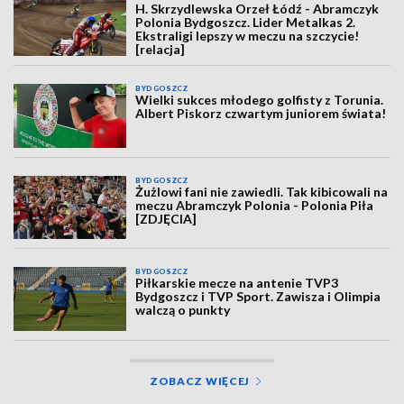
H. Skrzydlewska Orzeł Łódź - Abramczyk
Polonia Bydgoszcz. Lider Metalkas 2.
Ekstraligi lepszy w meczu na szczycie!
[relacja]
BYDGOSZCZ
Wielki sukces młodego golfisty z Torunia.
Albert Piskorz czwartym juniorem świata!
BYDGOSZCZ
Żużlowi fani nie zawiedli. Tak kibicowali na
meczu Abramczyk Polonia - Polonia Piła
[ZDJĘCIA]
BYDGOSZCZ
Piłkarskie mecze na antenie TVP3
Bydgoszcz i TVP Sport. Zawisza i Olimpia
walczą o punkty
ZOBACZ WIĘCEJ