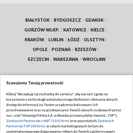
BIAŁYSTOK
/
BYDGOSZCZ
/
GDAŃSK
/
GORZÓW WLKP.
/
KATOWICE
/
KIELCE
/
KRAKÓW
/
LUBLIN
/
ŁÓDŹ
/
OLSZTYN
/
OPOLE
/
POZNAŃ
/
RZESZÓW
/
SZCZECIN
/
WARSZAWA
/
WROCŁAW
Szanujemy Twoją prywatność
Dołącz do nas:
Kliknij "Akceptuję i przechodzę do serwisu", aby wyrazić zgody na
korzystanie z technologii automatycznego śledzenia i zbierania danych,
TVP
dostęp do informacji na Twoim urządzeniu końcowym i ich
Abonament TVP
przechowywanie oraz na przetwarzanie Twoich danych osobowych przez
Regulamin TVP
nas, czyli Telewizję Polską S.A. w likwidacji (zwaną dalej również „TVP”),
Emisja w TVP
Polityka prywatności
Zaufanych Partnerów z IAB* (1201 firm)
oraz pozostałych
Zaufanych
Partnerów TVP (93 firm)
, w celach marketingowych (w tym do
Centrum informacji TVP
Moje zgody
zautomatyzowanego dopasowania reklam do Twoich zainteresowań i