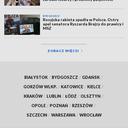
BYDGOSZCZ
Rosyjska rakieta spadła w Polsce. Ostry
apel senatora Ryszarda Brejzy do prawicy i
MSZ
ZOBACZ WIĘCEJ
BIAŁYSTOK
/
BYDGOSZCZ
/
GDAŃSK
/
GORZÓW WLKP.
/
KATOWICE
/
KIELCE
/
KRAKÓW
/
LUBLIN
/
ŁÓDŹ
/
OLSZTYN
/
OPOLE
/
POZNAŃ
/
RZESZÓW
/
SZCZECIN
/
WARSZAWA
/
WROCŁAW