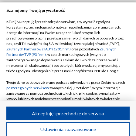
Szanujemy Twoją prywatność
Dołącz do nas:
Kliknij "Akceptuję i przechodzę do serwisu", aby wyrazić zgody na
korzystanie z technologii automatycznego śledzenia i zbierania danych,
TVP
dostęp do informacji na Twoim urządzeniu końcowym i ich
Abonament TVP
przechowywanie oraz na przetwarzanie Twoich danych osobowych przez
Regulamin TVP
nas, czyli Telewizję Polską S.A. w likwidacji (zwaną dalej również „TVP”),
Emisja w TVP
Polityka prywatności
Zaufanych Partnerów z IAB* (1201 firm)
oraz pozostałych
Zaufanych
Partnerów TVP (93 firm)
, w celach marketingowych (w tym do
Centrum informacji TVP
Moje zgody
zautomatyzowanego dopasowania reklam do Twoich zainteresowań i
mierzenia ich skuteczności) i pozostałych, które wskazujemy poniżej, a
Naziemna Telewizja Cyfrowa
Pomoc
także zgody na udostępnianie przez nas identyfikatora PPID do Google.
Sklep TVP
Biuro reklamy
Twoje dane osobowe zbierane podczas odwiedzania przez Ciebie naszych
Rada Programowa
Kontakt
poszczególnych serwisów
zwanych dalej „Portalem”, w tym informacje
zapisywane za pomocą technologii takich jak: pliki cookie, sygnalizatory
System NOS
WWW lub innych podobnych technologii umożliwiających świadczenie
dopasowanych i bezpiecznych usług, personalizację treści oraz reklam,
Informacje o nadawcy
Kanały
udostępnianie funkcji mediów społecznościowych oraz analizowanie
Akceptuję i przechodzę do serwisu
ruchu w Internecie.
Program dla prasy
©2026 Telewizja Polska S.A. w likwidacji
Biuro Reklamy
Twoje dane osobowe zbierane podczas odwiedzania przez Ciebie
Ustawienia zaawansowane
poszczególnych serwisów
na Portalu, takie jak adresy IP, identyfikatory
Ogłoszenie przetargowe