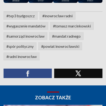
#tvp3 bydgoszcz
#inowrocław radni
#wygaszenie mandatów
#tomasz marcinkowski
#samorząd inowrocław
#mandat radnego
#spór polityczny
#powiat inowrocławski
#radni inowrocław
ZOBACZ TAKŻE