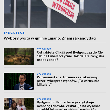
BYDGOSZCZ
Wybory wójta w gminie Lniano. Znani są kandydaci
BYDGOSZCZ
Od rakiety Ch-55 pod Bydgoszczą do Ch-
101 na Lubelszczyźnie. Jak działa rosyjska
propaganda?
BYDGOSZCZ
Wiceminister z Torunia zaatakowany
przez cyberprzestępców. „To wirus, nie
klikajcie”
BYDGOSZCZ
Bydgoszcz: Konfederacja krytykuje
ochronę zdrowia. Wskazuje na wysokie
zarobki lekarzy i problemy pacjentów