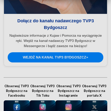
Dołącz do kanału nadawczego TVP3
Bydgoszcz
Najświeższe informacje z Kujaw i Pomorza na wyciągnięcie
ręki. Wejdź na kanał nadawczy TVP3 Bydgoszcz w
Messengerze i bądź zawsze na bieżąco!
WEJDŹ NA KANAŁ TVP3 BYDGOSZCZ»
Obserwuj TVP3
Obserwuj TVP3
Obserwuj TVP3
Obserwuj TVP3
Bydgoszcz na
Bydgoszcz na
Bydgoszcz na
Bydgoszcz na
Facebooku
Tik Toku
Instagramie
portalu X