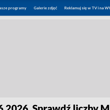
asze programy
Galerie zdjęć
Reklamuj się w TV i na
2026. Sprawdź liczby Mul