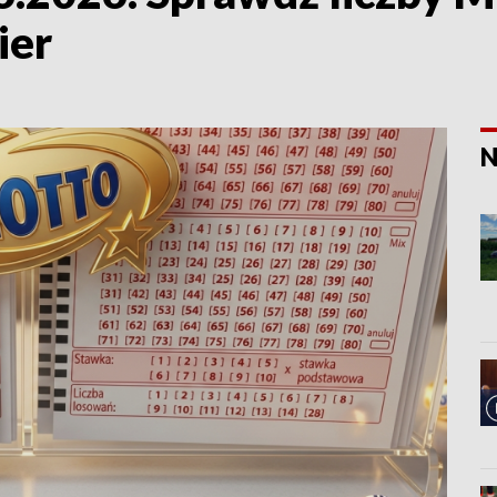
ier
N