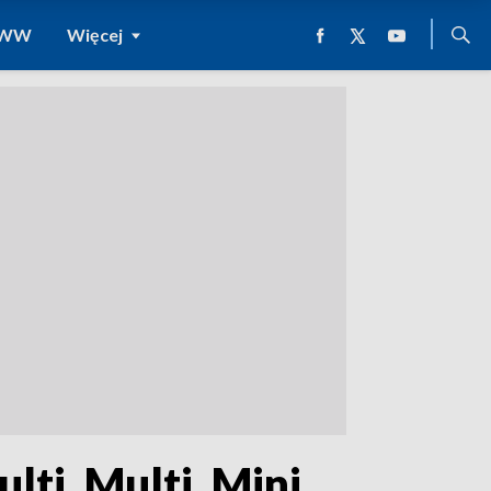
 WWW
Więcej
ti, Multi, Mini