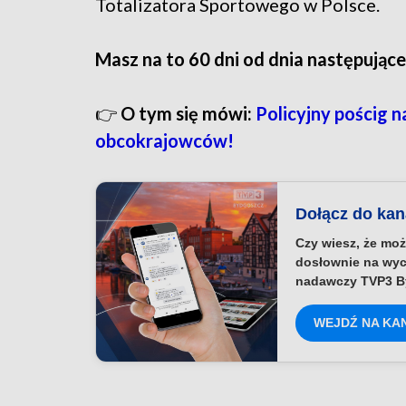
Totalizatora Sportowego w Polsce.
Masz na to 60 dni od dnia następując
👉
O tym się mówi:
Policyjny pościg 
obcokrajowców!
Dołącz do ka
Czy wiesz, że moż
dosłownie na wyc
nadawczy TVP3 B
WEJDŹ NA KA