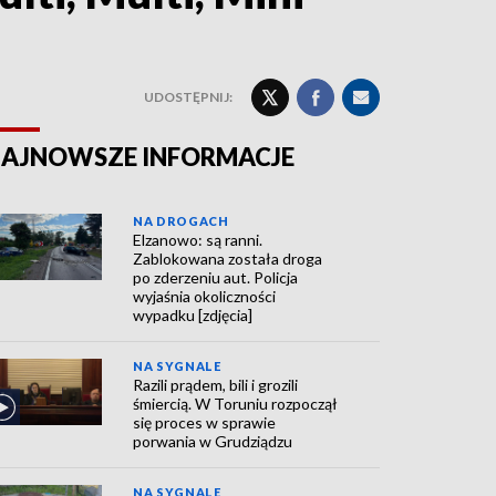
UDOSTĘPNIJ:
AJNOWSZE INFORMACJE
NA DROGACH
Elzanowo: są ranni.
Zablokowana została droga
po zderzeniu aut. Policja
wyjaśnia okoliczności
wypadku [zdjęcia]
NA SYGNALE
Razili prądem, bili i grozili
śmiercią. W Toruniu rozpoczął
się proces w sprawie
porwania w Grudziądzu
NA SYGNALE