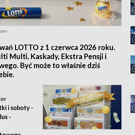
26 r.
owań LOTTO z 1 czerwca 2026 roku.
ti Multi, Kaskady, Ekstra Pensji i
owego. Być może to właśnie dziś
ebie.
ier
i i soboty -
lus -
rtowego.