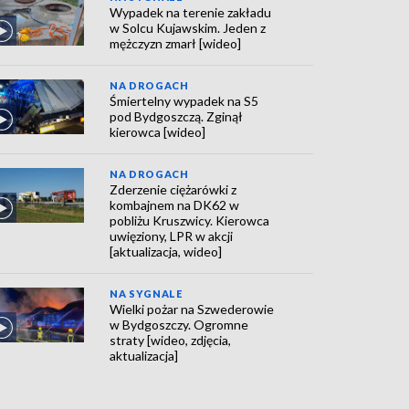
Wypadek na terenie zakładu
w Solcu Kujawskim. Jeden z
mężczyzn zmarł [wideo]
NA DROGACH
Śmiertelny wypadek na S5
pod Bydgoszczą. Zginął
kierowca [wideo]
NA DROGACH
Zderzenie ciężarówki z
kombajnem na DK62 w
pobliżu Kruszwicy. Kierowca
uwięziony, LPR w akcji
[aktualizacja, wideo]
NA SYGNALE
Wielki pożar na Szwederowie
w Bydgoszczy. Ogromne
straty [wideo, zdjęcia,
aktualizacja]