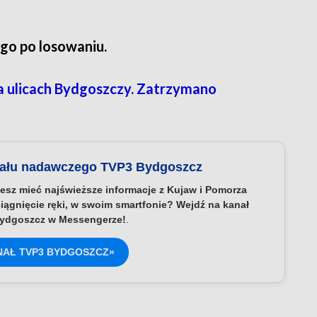
ego po losowaniu.
na ulicach Bydgoszczy. Zatrzymano
nału nadawczego TVP3 Bydgoszcz
esz mieć najświeższe informacje z Kujaw i Pomorza
iągnięcie ręki, w swoim smartfonie? Wejdź na kanał
ydgoszcz w Messengerze!
.
NAŁ TVP3 BYDGOSZCZ»