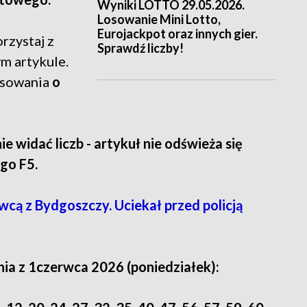
Wyniki LOTTO 29.05.2026.
Losowanie Mini Lotto,
Eurojackpot oraz innych gier.
rzystaj z
Sprawdź liczby!
m artykule.
osowania
o
nie widać liczb - artykuł nie odświeża się
go F5.
owcą z Bydgoszczy. Uciekał przed policją
ia z 1czerwca 2026 (poniedziałek):