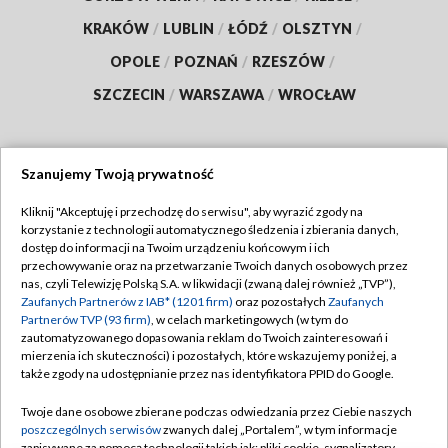
KRAKÓW
/
LUBLIN
/
ŁÓDŹ
/
OLSZTYN
/
OPOLE
/
POZNAŃ
/
RZESZÓW
/
SZCZECIN
/
WARSZAWA
/
WROCŁAW
Szanujemy Twoją prywatność
Dołącz do nas:
Kliknij "Akceptuję i przechodzę do serwisu", aby wyrazić zgody na
korzystanie z technologii automatycznego śledzenia i zbierania danych,
TVP
dostęp do informacji na Twoim urządzeniu końcowym i ich
Abonament TVP
przechowywanie oraz na przetwarzanie Twoich danych osobowych przez
Regulamin TVP
nas, czyli Telewizję Polską S.A. w likwidacji (zwaną dalej również „TVP”),
Emisja w TVP
Polityka prywatności
Zaufanych Partnerów z IAB* (1201 firm)
oraz pozostałych
Zaufanych
Partnerów TVP (93 firm)
, w celach marketingowych (w tym do
Centrum informacji TVP
Moje zgody
zautomatyzowanego dopasowania reklam do Twoich zainteresowań i
mierzenia ich skuteczności) i pozostałych, które wskazujemy poniżej, a
Naziemna Telewizja Cyfrowa
Pomoc
także zgody na udostępnianie przez nas identyfikatora PPID do Google.
Sklep TVP
Biuro reklamy
Twoje dane osobowe zbierane podczas odwiedzania przez Ciebie naszych
Rada Programowa
Kontakt
poszczególnych serwisów
zwanych dalej „Portalem”, w tym informacje
zapisywane za pomocą technologii takich jak: pliki cookie, sygnalizatory