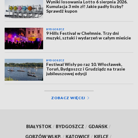
Wyniki losowania Lotto 6 sierpnia 2026.
Kumulacja 3 mln zł! Jakie padły liczby?
Sprawdź kupon
BYDGOSZCZ
9 Hills Festival w Chełmnie. Trzy dni
muzyki, sztuki i wydarzeń w całym mieście
BYDGOSZCZ
Festiwal Wisły po raz 10. Włocławek,
Toruń, Bydgoszcz i Grudziądz na trasie
jubileuszowej edycji
ZOBACZ WIĘCEJ
BIAŁYSTOK
/
BYDGOSZCZ
/
GDAŃSK
/
GORZÓW WLKP.
/
KATOWICE
/
KIELCE
/