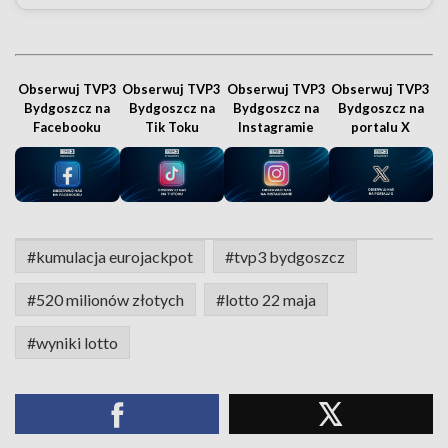
Obserwuj TVP3
Obserwuj TVP3
Obserwuj TVP3
Obserwuj TVP3
Bydgoszcz na
Bydgoszcz na
Bydgoszcz na
Bydgoszcz na
Facebooku
Tik Toku
Instagramie
portalu X
#kumulacja eurojackpot
#tvp3 bydgoszcz
#520 milionów złotych
#lotto 22 maja
#wyniki lotto