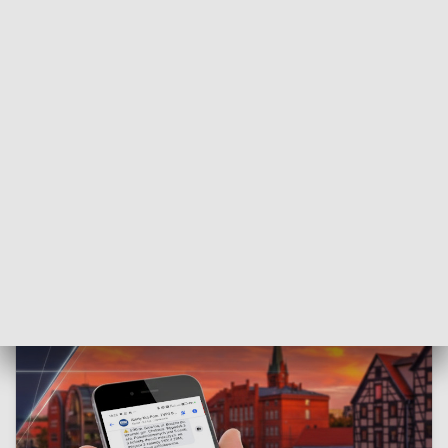
pobierany jest 10-procentowy podatek dochodowy.
Po odbiór nagrody należy udać się osobiście do jednego z 17
oddziałów Totalizatora Sportowego w Polsce.
Masz na to 60 dni od dnia następującego po losowaniu.
ZOBACZ RÓWNIEŻ:
Niezwykły gest na Biegu
Piastowskim w Inowrocławiu. Pan Filip pomógł rywalowi
przed metą [wideo]