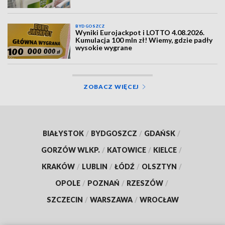
BYDGOSZCZ
Wyniki Eurojackpot i LOTTO 4.08.2026.
Kumulacja 100 mln zł! Wiemy, gdzie padły
wysokie wygrane
ZOBACZ WIĘCEJ
BIAŁYSTOK
/
BYDGOSZCZ
/
GDAŃSK
/
GORZÓW WLKP.
/
KATOWICE
/
KIELCE
/
KRAKÓW
/
LUBLIN
/
ŁÓDŹ
/
OLSZTYN
/
OPOLE
/
POZNAŃ
/
RZESZÓW
/
SZCZECIN
/
WARSZAWA
/
WROCŁAW