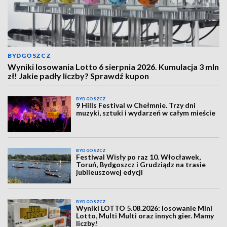
BYDGOSZCZ
Wyniki losowania Lotto 6 sierpnia 2026. Kumulacja 3 mln
zł! Jakie padły liczby? Sprawdź kupon
BYDGOSZCZ
9 Hills Festival w Chełmnie. Trzy dni
muzyki, sztuki i wydarzeń w całym mieście
BYDGOSZCZ
Festiwal Wisły po raz 10. Włocławek,
Toruń, Bydgoszcz i Grudziądz na trasie
jubileuszowej edycji
BYDGOSZCZ
Wyniki LOTTO 5.08.2026: losowanie Mini
Lotto, Multi Multi oraz innych gier. Mamy
liczby!