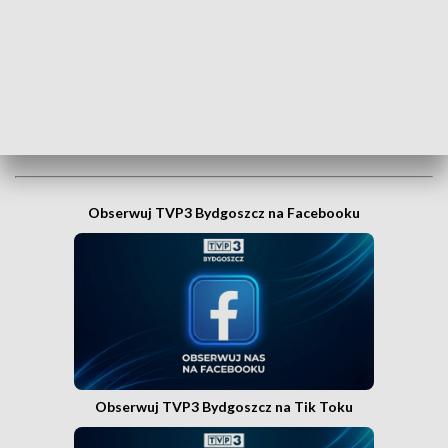
Kujaw i Pomorza dosłownie na wyciągnięcie ręki, w
swoim smartfonie? Wejdź na kanał nadawczy TVP3
Bydgoszcz w Messengerze!
.
WEJDŹ NA KANAŁ TVP3 BYDGOSZCZ»
Obserwuj TVP3 Bydgoszcz na Facebooku
Obserwuj TVP3 Bydgoszcz na Tik Toku