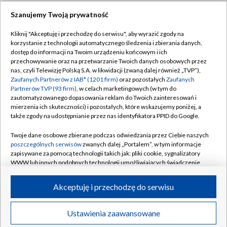
Szanujemy Twoją prywatność
Dołącz do nas:
Kliknij "Akceptuję i przechodzę do serwisu", aby wyrazić zgody na
korzystanie z technologii automatycznego śledzenia i zbierania danych,
TVP
dostęp do informacji na Twoim urządzeniu końcowym i ich
Abonament TVP
przechowywanie oraz na przetwarzanie Twoich danych osobowych przez
Regulamin TVP
nas, czyli Telewizję Polską S.A. w likwidacji (zwaną dalej również „TVP”),
Emisja w TVP
Zaufanych Partnerów z IAB* (1201 firm)
oraz pozostałych
Zaufanych
Polityka prywatności
Partnerów TVP (93 firm)
, w celach marketingowych (w tym do
Centrum informacji TVP
Moje zgody
zautomatyzowanego dopasowania reklam do Twoich zainteresowań i
mierzenia ich skuteczności) i pozostałych, które wskazujemy poniżej, a
Naziemna Telewizja Cyfrowa
Pomoc
także zgody na udostępnianie przez nas identyfikatora PPID do Google.
Sklep TVP
Biuro reklamy
Twoje dane osobowe zbierane podczas odwiedzania przez Ciebie naszych
Rada Programowa
poszczególnych serwisów
zwanych dalej „Portalem”, w tym informacje
Kontakt
zapisywane za pomocą technologii takich jak: pliki cookie, sygnalizatory
System NOS
WWW lub innych podobnych technologii umożliwiających świadczenie
dopasowanych i bezpiecznych usług, personalizację treści oraz reklam,
Informacje o nadawcy
Kanały
udostępnianie funkcji mediów społecznościowych oraz analizowanie
Akceptuję i przechodzę do serwisu
ruchu w Internecie.
Program dla prasy
©2026 Telewizja Polska S.A. w likwidacji
Biuro Reklamy
Twoje dane osobowe zbierane podczas odwiedzania przez Ciebie
Ustawienia zaawansowane
poszczególnych serwisów
na Portalu, takie jak adresy IP, identyfikatory
Ogłoszenie przetargowe