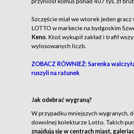
przyniósł komuś ponad 407 tys. zł brut
Szczęście miał we wtorek jeden gracz
LOTTO w markecie na bydgoskim Szwed
Keno
. Ktoś wykupił zakład i trafił wsz
wylosowanych liczb.
ZOBACZ RÓWNIEŻ: Sarenka walczyła o ż
ruszyli na ratunek
Jak odebrać wygraną?
W przypadku mniejszych wygranych, d
dowolnej kolekturze Lotto. Takich pu
znajdują się w centrach miast, galeri