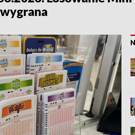
 wygrana
N