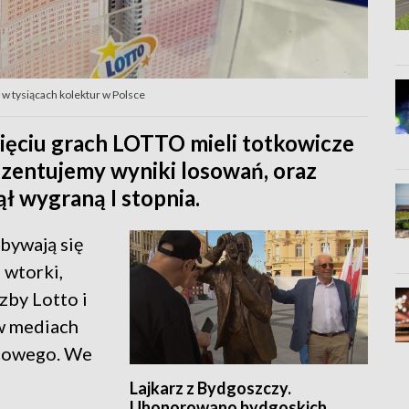
w tysiącach kolektur w Polsce
ięciu grach LOTTO mieli totkowicze
ezentujemy wyniki losowań, oraz
ął wygraną I stopnia.
bywają się
 wtorki,
zby Lotto i
 w mediach
rtowego. We
Lajkarz z Bydgoszczy.
Uhonorowano bydgoskich