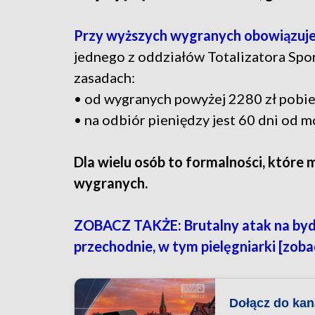
Przy wyższych wygranych obowiązuje 
jednego z oddziałów Totalizatora Spo
zasadach:
• od wygranych powyżej 2280 zł pobie
• na odbiór pieniędzy jest 60 dni od 
Dla wielu osób to formalności, które 
wygranych.
ZOBACZ TAKŻE: Brutalny atak na by
przechodnie, w tym pielęgniarki [zobac
Dołącz do ka