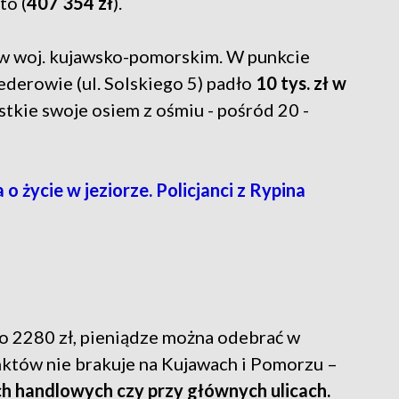
to (
407 354 zł
).
 w woj. kujawsko-pomorskim. W punkcie
erowie (ul. Solskiego 5) padło
10 tys. zł w
ystkie swoje osiem z ośmiu - pośród 20 -
ycie w jeziorze. Policjanci z Rypina
o 2280 zł, pieniądze można odebrać w
nktów nie brakuje na Kujawach i Pomorzu –
ach handlowych czy przy głównych ulicach.