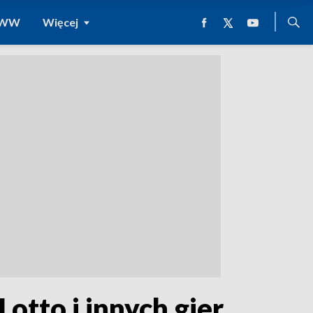
 WWW
Więcej
tto i innych gier.