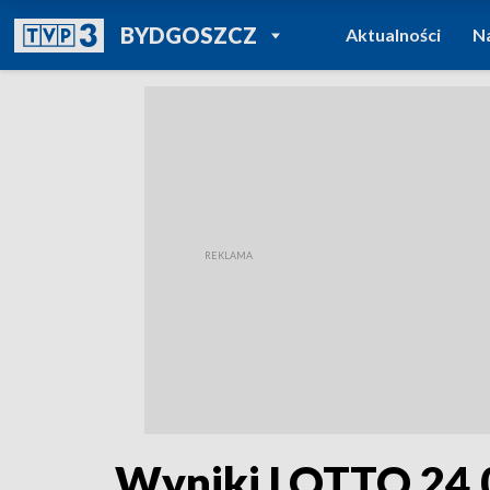
POWRÓT DO
BYDGOSZCZ
Aktualności
N
TVP REGIONY
Wyniki LOTTO 24.06