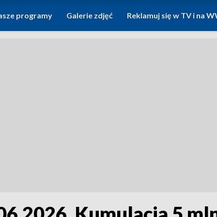
asze programy
Galerie zdjęć
Reklamuj się w TV i na
6.2026. Kumulacja 5 mln 