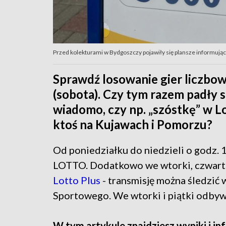
Przed kolekturami w Bydgoszczy pojawiły się plansze informujące
Sprawdź losowanie gier liczb
(sobota). Czy tym razem padły s
wiadomo, czy np. „szóstkę” w Lo
ktoś na Kujawach i Pomorzu?
Od poniedziałku do niedzieli o godz. 
LOTTO. Dodatkowo we wtorki, czwartki
Lotto Plus
- transmisję można śledzić
Sportowego. We wtorki i piątki odbyw
W tym artykule znajdziesz wyniki i in