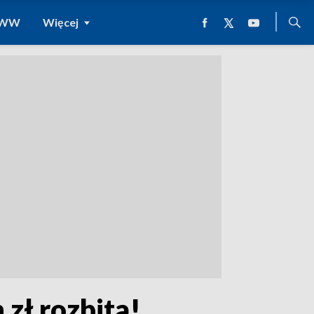
 WWW
Więcej
zł rozbita!