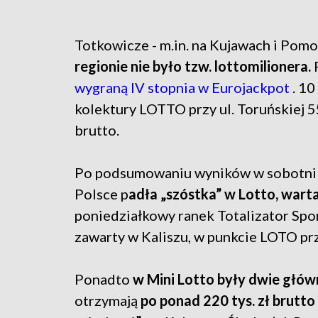
Totkowicze - m.in. na Kujawach i Pomor
regionie nie było tzw. lottomilionera.
P
wygraną IV stopnia w Eurojackpot
. 1
kolektury LOTTO przy ul. Toruńskiej 5
brutto.
Po podsumowaniu wyników w sobotni p
Polsce p
adła „szóstka” w Lotto, warta 
poniedziałkowy ranek Totalizator Spor
zawarty w Kaliszu, w punkcie LOTO prz
Ponadto
w Mini Lotto były dwie głó
otrzymają
po ponad 220 tys. zł brutto