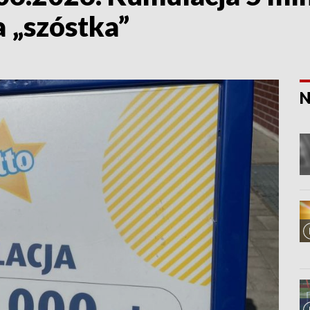
 „szóstka”
N