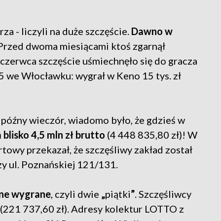
za - liczyli na duże szczęście.
Dawno w
rzed dwoma miesiącami ktoś zgarnął
0 czerwca szczęście uśmiechnęło się do gracza
5 we Włocławku: wygrał w Keno 15 tys. zł
óźny wieczór, wiadomo było, że gdzieś w
blisko 4,5 mln zł brutto
(4 448 835,80 zł)! W
towy przekazał, że szczęśliwy zakład został
y ul. Poznańskiej 121/131.
wne wygrane
, czyli dwie
„
piątki
”
. Szczęśliwcy
(221 737,60 zł). Adresy kolektur LOTTO z