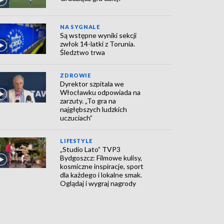
NA SYGNALE
Są wstępne wyniki sekcji
zwłok 14-latki z Torunia.
Śledztwo trwa
ZDROWIE
Dyrektor szpitala we
Włocławku odpowiada na
zarzuty. „To gra na
najgłębszych ludzkich
uczuciach”
LIFESTYLE
„Studio Lato” TVP3
Bydgoszcz: Filmowe kulisy,
kosmiczne inspiracje, sport
dla każdego i lokalne smak.
Oglądaj i wygraj nagrody