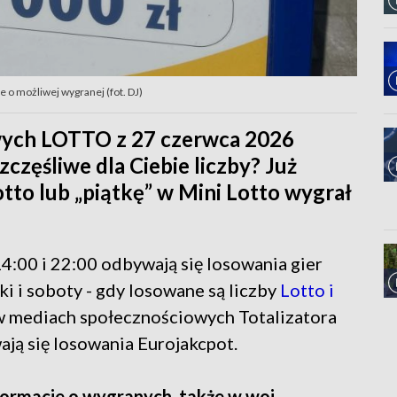
 o możliwej wygranej (fot. DJ)
owych LOTTO z 27 czerwca 2026
zczęśliwe dla Ciebie liczby? Już
tto lub „piątkę” w Mini Lotto wygrał
14:00 i 22:00 odbywają się losowania gier
 i soboty - gdy losowane są liczby
Lotto i
 w mediach społecznościowych Totalizatora
ają się losowania Eurojakcpot.
formacje o wygranych, także w woj.