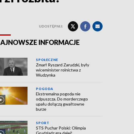
UDOSTĘPNIJ:
AJNOWSZE INFORMACJE
SPOŁECZNE
Zmarł Ryszard Zarudzki, były
wiceminister rolnictwa z
Wudzynka
POGODA
Ekstremalna pogoda nie
odpuszcza. Do morderczego
upału dołączą gwałtowne
burze
SPORT
STS Puchar Polski: Olimpia
Grudziądz gra dalej!