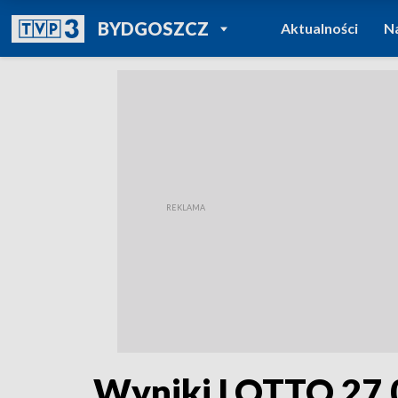
POWRÓT DO
BYDGOSZCZ
Aktualności
N
TVP REGIONY
Wyniki LOTTO 27.0