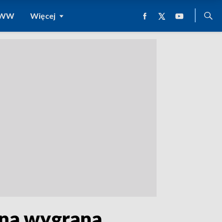
 WWW
Więcej
na wygrana.