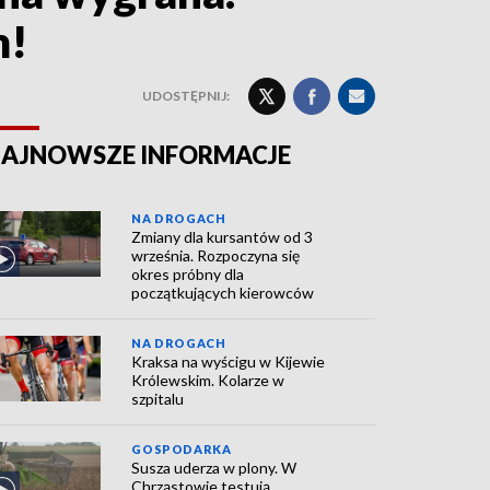
m!
UDOSTĘPNIJ:
AJNOWSZE INFORMACJE
NA DROGACH
Zmiany dla kursantów od 3
września. Rozpoczyna się
okres próbny dla
początkujących kierowców
NA DROGACH
Kraksa na wyścigu w Kijewie
Królewskim. Kolarze w
szpitalu
GOSPODARKA
Susza uderza w plony. W
Chrząstowie testują