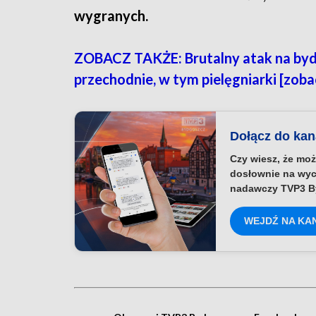
wygranych.
ZOBACZ TAKŻE: Brutalny atak na by
przechodnie, w tym pielęgniarki [zobac
Dołącz do ka
Czy wiesz, że moż
dosłownie na wyc
nadawczy TVP3 B
WEJDŹ NA KA