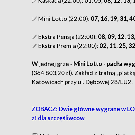
✅ Kaskada (22:00):
01, 05, 08, 12, 13, 
✅ Mini Lotto (22:00):
07, 16, 19, 31, 4
✅ Ekstra Pensja (22:00):
08, 09, 12, 13
✅ Ekstra Premia (22:00):
02, 11, 25, 3
W
jednej grze -
Mini Lotto - padła wyg
(364 803,20 zł). Zakład z trafną „pią
Katowicach przy ul. Dębowej 28/LU2.
ZOBACZ: Dwie główne wygrane w LOTT
z! dla szczęśliwców