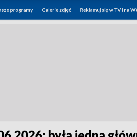
asze programy
Galerie zdjęć
Reklamuj się w TV i na
6.2026: była jedna głów