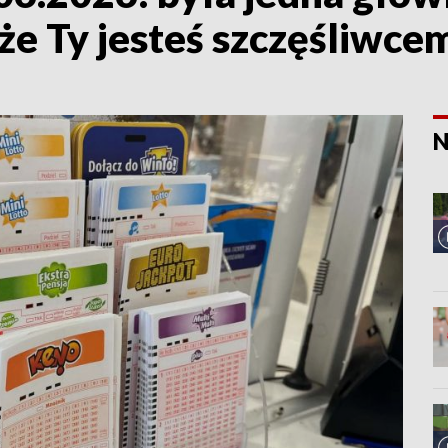
że Ty jesteś szczęśliwce
N