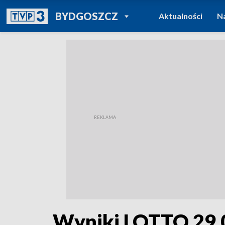
POWRÓT DO
BYDGOSZCZ
Aktualności
N
TVP REGIONY
Wyniki LOTTO 29.0