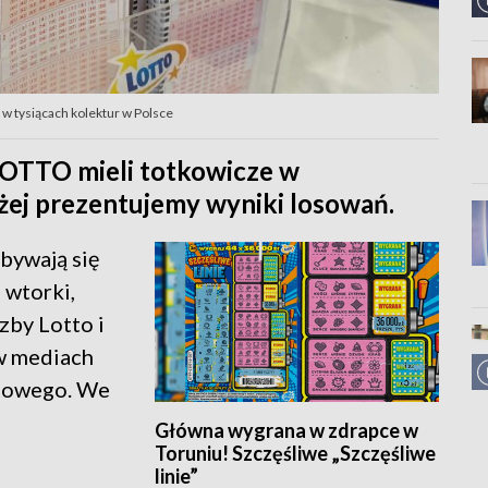
w tysiącach kolektur w Polsce
LOTTO mieli totkowicze w
iżej prezentujemy wyniki losowań.
bywają się
 wtorki,
zby Lotto i
 w mediach
rtowego. We
Główna wygrana w zdrapce w
Toruniu! Szczęśliwe „Szczęśliwe
linie”