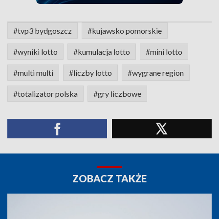
#tvp3 bydgoszcz
#kujawsko pomorskie
#wyniki lotto
#kumulacja lotto
#mini lotto
#multi multi
#liczby lotto
#wygrane region
#totalizator polska
#gry liczbowe
ZOBACZ TAKŻE