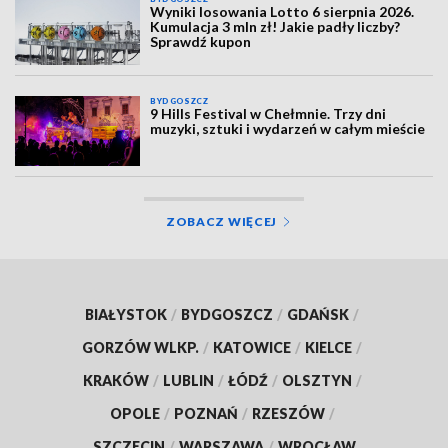
Wyniki losowania Lotto 6 sierpnia 2026.
Kumulacja 3 mln zł! Jakie padły liczby?
Sprawdź kupon
BYDGOSZCZ
9 Hills Festival w Chełmnie. Trzy dni
muzyki, sztuki i wydarzeń w całym mieście
ZOBACZ WIĘCEJ
BIAŁYSTOK
/
BYDGOSZCZ
/
GDAŃSK
/
GORZÓW WLKP.
/
KATOWICE
/
KIELCE
/
KRAKÓW
/
LUBLIN
/
ŁÓDŹ
/
OLSZTYN
/
OPOLE
/
POZNAŃ
/
RZESZÓW
/
SZCZECIN
/
WARSZAWA
/
WROCŁAW