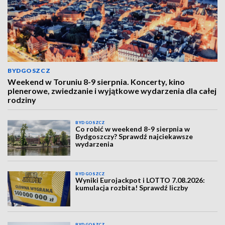
BYDGOSZCZ
Weekend w Toruniu 8-9 sierpnia. Koncerty, kino
plenerowe, zwiedzanie i wyjątkowe wydarzenia dla całej
rodziny
BYDGOSZCZ
Co robić w weekend 8-9 sierpnia w
Bydgoszczy? Sprawdź najciekawsze
wydarzenia
BYDGOSZCZ
Wyniki Eurojackpot i LOTTO 7.08.2026:
kumulacja rozbita! Sprawdź liczby
BYDGOSZCZ