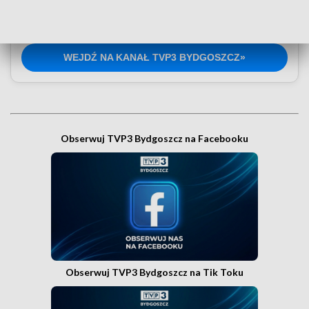
swoim smartfonie? Wejdź na kanał nadawczy TVP3
Bydgoszcz w Messengerze!
.
WEJDŹ NA KANAŁ TVP3 BYDGOSZCZ»
Obserwuj TVP3 Bydgoszcz na Facebooku
Obserwuj TVP3 Bydgoszcz na Tik Toku