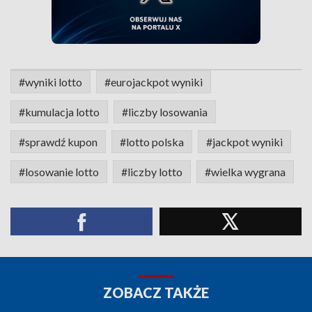
#wyniki lotto
#eurojackpot wyniki
#kumulacja lotto
#liczby losowania
#sprawdź kupon
#lotto polska
#jackpot wyniki
#losowanie lotto
#liczby lotto
#wielka wygrana
ZOBACZ TAKŻE