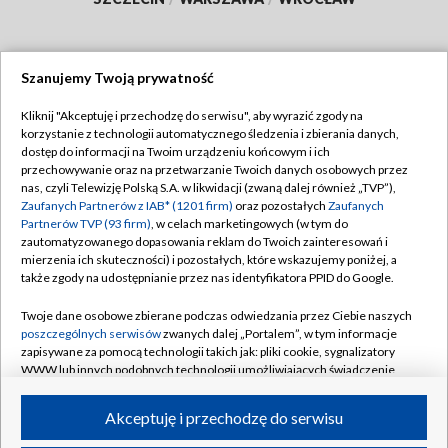
Szanujemy Twoją prywatność
Dołącz do nas:
Kliknij "Akceptuję i przechodzę do serwisu", aby wyrazić zgody na
korzystanie z technologii automatycznego śledzenia i zbierania danych,
TVP
dostęp do informacji na Twoim urządzeniu końcowym i ich
Abonament TVP
przechowywanie oraz na przetwarzanie Twoich danych osobowych przez
Regulamin TVP
nas, czyli Telewizję Polską S.A. w likwidacji (zwaną dalej również „TVP”),
Emisja w TVP
Zaufanych Partnerów z IAB* (1201 firm)
oraz pozostałych
Zaufanych
Polityka prywatności
Partnerów TVP (93 firm)
, w celach marketingowych (w tym do
Centrum informacji TVP
Moje zgody
zautomatyzowanego dopasowania reklam do Twoich zainteresowań i
mierzenia ich skuteczności) i pozostałych, które wskazujemy poniżej, a
Naziemna Telewizja Cyfrowa
Pomoc
także zgody na udostępnianie przez nas identyfikatora PPID do Google.
Sklep TVP
Biuro reklamy
Twoje dane osobowe zbierane podczas odwiedzania przez Ciebie naszych
Rada Programowa
poszczególnych serwisów
zwanych dalej „Portalem”, w tym informacje
Kontakt
zapisywane za pomocą technologii takich jak: pliki cookie, sygnalizatory
System NOS
WWW lub innych podobnych technologii umożliwiających świadczenie
dopasowanych i bezpiecznych usług, personalizację treści oraz reklam,
Informacje o nadawcy
Kanały
udostępnianie funkcji mediów społecznościowych oraz analizowanie
Akceptuję i przechodzę do serwisu
ruchu w Internecie.
Program dla prasy
©2026 Telewizja Polska S.A. w likwidacji