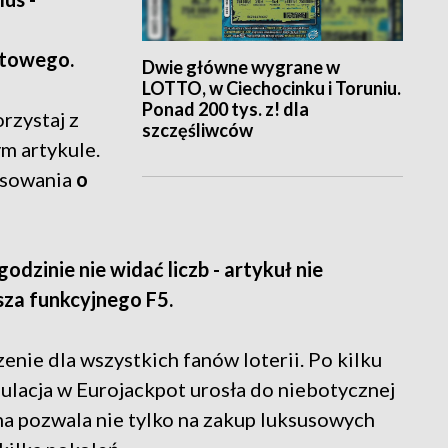
rtowego.
Dwie główne wygrane w
LOTTO, w Ciechocinku i Toruniu.
Ponad 200 tys. z! dla
rzystaj z
szczęśliwców
m artykule.
osowania
o
odzinie nie widać liczb - artykuł nie
sza funkcyjnego F5.
enie dla wszystkich fanów loterii. Po kilku
ulacja w Eurojackpot urosła do niebotycznej
ma pozwala nie tylko na zakup luksusowych