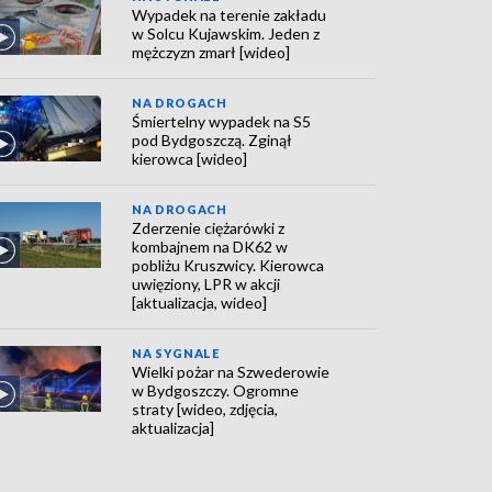
Wypadek na terenie zakładu
w Solcu Kujawskim. Jeden z
mężczyzn zmarł [wideo]
NA DROGACH
Śmiertelny wypadek na S5
pod Bydgoszczą. Zginął
kierowca [wideo]
NA DROGACH
Zderzenie ciężarówki z
kombajnem na DK62 w
pobliżu Kruszwicy. Kierowca
uwięziony, LPR w akcji
[aktualizacja, wideo]
NA SYGNALE
Wielki pożar na Szwederowie
w Bydgoszczy. Ogromne
straty [wideo, zdjęcia,
aktualizacja]