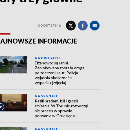
UDOSTĘPNIJ:
AJNOWSZE INFORMACJE
NA DROGACH
Elzanowo: są ranni.
Zablokowana została droga
po zderzeniu aut. Policja
wyjaśnia okoliczności
wypadku [zdjęcia]
NA SYGNALE
Razili prądem, bili i grozili
śmiercią. W Toruniu rozpoczął
się proces w sprawie
porwania w Grudziądzu
NA SYGNALE