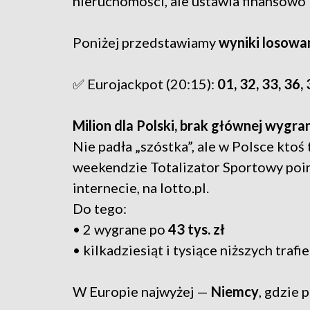
nieruchomości, ale ustawia finansowo 
Poniżej przedstawiamy
wyniki losowan
✅ Eurojackpot (20:15):
01, 32, 33, 36, 
Milion dla Polski, brak głównej wygran
Nie padła „szóstka”, ale w Polsce ktoś 
weekendzie Totalizator Sportowy poin
internecie, na lotto.pl.
Do tego:
• 2 wygrane po
43 tys. zł
• kilkadziesiąt i tysiące niższych trafi
W Europie najwyżej —
Niemcy
, gdzie 