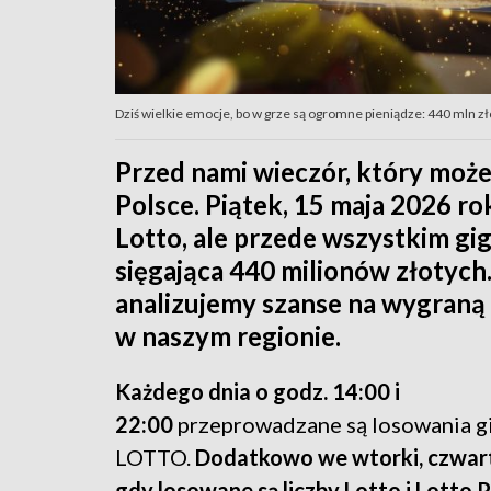
Dziś wielkie emocje, bo w grze są ogromne pieniądze: 440 mln zło
Przed nami wieczór, który może 
Polsce. Piątek, 15 maja 2026 ro
Lotto, ale przede wszystkim g
sięgająca 440 milionów złotych
analizujemy szanse na wygraną 
w naszym regionie.
Każdego dnia o godz. 14:00 i
22:00
przeprowadzane są losowania g
LOTTO.
Dodatkowo we wtorki, czwartk
gdy losowane są liczby Lotto i Lotto P