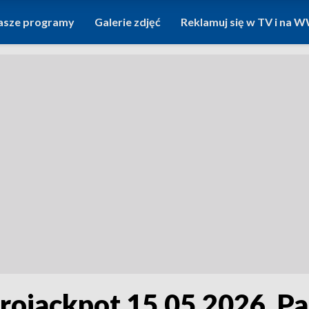
asze programy
Galerie zdjęć
Reklamuj się w TV i na
rojackpot 15.05.2026. Pa