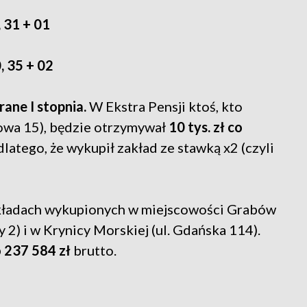
, 31 + 01
, 35 + 02
ane I stopnia.
W Ekstra Pensji ktoś, kto
owa 15), będzie otrzymywał
10 tys. zł co
dlatego, że wykupił zakład ze stawką x2 (czyli
zakładach wykupionych w miejscowości Grabów
 2) i w Krynicy Morskiej (ul. Gdańska 114).
 237 584 zł
brutto.