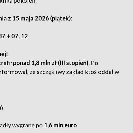
kilka pokoleń.
ia z 15 maja 2026 (piątek):
37 + 07, 12
ej!
trafił
ponad 1,8 mln zł (III stopień)
. Po
formował, że szczęśliwy zakład ktoś oddał w
eń
padły wygrane po
1,6 mln euro
.