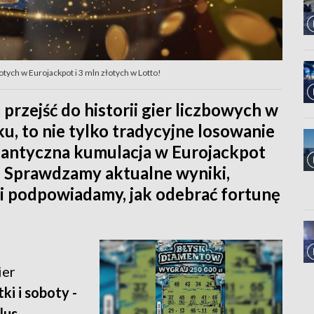
tych w Eurojackpot i 3 mln złotych w Lotto!
przejść do historii gier liczbowych w
ku, to nie tylko tradycyjne losowanie
igantyczna kumulacja w Eurojackpot
. Sprawdzamy aktualne wyniki,
i podpowiadamy, jak odebrać fortunę
ier
i i soboty -
lus -