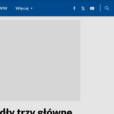
 WWW
Więcej
dły trzy główne