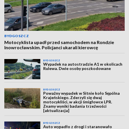
BYDGOSZCZ
Motocyklista upadł przed samochodem na Rondzie
Inowrocławskim. Policjanci ukarali kierowcę
BYDGOSZCZ
Wypadek na autostradzie A1 w okolicach
Rulewa. Dwie osoby poszkodowane
BYDGOSZCZ
Poważny wypadek w Sitnie koło Sępólna
Krajeńskiego. Zderzyli się dwaj
motocykliści, w akcji śmigłowce LPR.
Znamy wyniki badania trzeźwości
[aktualizacja]
BYDGOSZCZ
Auto wypadło z drogi i staranowało