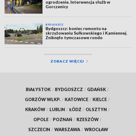
ogrodzenie. Interwencja służb w
Gorczenicy
BYDGOSZCZ
Bydgoszcz: koniec remontu na
skrzyżowaniu Sułkowskiego i Kamiennej.
Zniknęło tymczasowe rondo
ZOBACZ WIĘCEJ
BIAŁYSTOK
/
BYDGOSZCZ
/
GDAŃSK
/
GORZÓW WLKP.
/
KATOWICE
/
KIELCE
/
KRAKÓW
/
LUBLIN
/
ŁÓDŹ
/
OLSZTYN
/
OPOLE
/
POZNAŃ
/
RZESZÓW
/
SZCZECIN
/
WARSZAWA
/
WROCŁAW