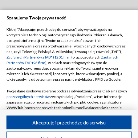
Szanujemy Twoją prywatność
Dołącz do nas:
Kliknij "Akceptuję i przechodzę do serwisu", aby wyrazić zgody na
korzystanie z technologii automatycznego śledzenia i zbierania danych,
TVP
dostęp do informacji na Twoim urządzeniu końcowym i ich
Abonament TVP
przechowywanie oraz na przetwarzanie Twoich danych osobowych przez
Regulamin TVP
nas, czyli Telewizję Polską S.A. w likwidacji (zwaną dalej również „TVP”),
Emisja w TVP
Zaufanych Partnerów z IAB* (1201 firm)
oraz pozostałych
Zaufanych
Polityka prywatności
Partnerów TVP (93 firm)
, w celach marketingowych (w tym do
Centrum informacji TVP
Moje zgody
zautomatyzowanego dopasowania reklam do Twoich zainteresowań i
mierzenia ich skuteczności) i pozostałych, które wskazujemy poniżej, a
Naziemna Telewizja Cyfrowa
Pomoc
także zgody na udostępnianie przez nas identyfikatora PPID do Google.
Sklep TVP
Biuro reklamy
Twoje dane osobowe zbierane podczas odwiedzania przez Ciebie naszych
Rada Programowa
poszczególnych serwisów
zwanych dalej „Portalem”, w tym informacje
Kontakt
zapisywane za pomocą technologii takich jak: pliki cookie, sygnalizatory
System NOS
WWW lub innych podobnych technologii umożliwiających świadczenie
dopasowanych i bezpiecznych usług, personalizację treści oraz reklam,
Informacje o nadawcy
Kanały
udostępnianie funkcji mediów społecznościowych oraz analizowanie
Akceptuję i przechodzę do serwisu
ruchu w Internecie.
Program dla prasy
©2026 Telewizja Polska S.A. w likwidacji
Biuro Reklamy
Twoje dane osobowe zbierane podczas odwiedzania przez Ciebie