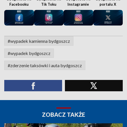
Facebooku
Tik Toku
Instagramie
portalu X
#wypadek kamienna bydgoszcz
#wypadek bydgoszcz
#zderzenie taksówki i auta bydgoszcz
ZOBACZ TAKŻE