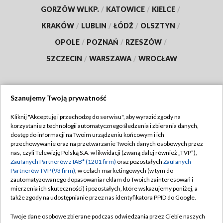
GORZÓW WLKP.
/
KATOWICE
/
KIELCE
/
KRAKÓW
/
LUBLIN
/
ŁÓDŹ
/
OLSZTYN
/
OPOLE
/
POZNAŃ
/
RZESZÓW
/
SZCZECIN
/
WARSZAWA
/
WROCŁAW
Szanujemy Twoją prywatność
Dołącz do nas:
Kliknij "Akceptuję i przechodzę do serwisu", aby wyrazić zgody na
korzystanie z technologii automatycznego śledzenia i zbierania danych,
TVP
dostęp do informacji na Twoim urządzeniu końcowym i ich
Abonament TVP
przechowywanie oraz na przetwarzanie Twoich danych osobowych przez
Regulamin TVP
nas, czyli Telewizję Polską S.A. w likwidacji (zwaną dalej również „TVP”),
Emisja w TVP
Polityka prywatności
Zaufanych Partnerów z IAB* (1201 firm)
oraz pozostałych
Zaufanych
Partnerów TVP (93 firm)
, w celach marketingowych (w tym do
Centrum informacji TVP
Moje zgody
zautomatyzowanego dopasowania reklam do Twoich zainteresowań i
mierzenia ich skuteczności) i pozostałych, które wskazujemy poniżej, a
Naziemna Telewizja Cyfrowa
Pomoc
także zgody na udostępnianie przez nas identyfikatora PPID do Google.
Sklep TVP
Biuro reklamy
Twoje dane osobowe zbierane podczas odwiedzania przez Ciebie naszych