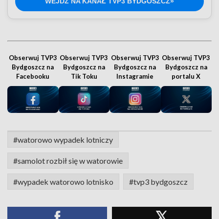
WEJDŹ NA KANAŁ TVP3 BYDGOSZCZ»
Obserwuj TVP3
Obserwuj TVP3
Obserwuj TVP3
Obserwuj TVP3
Bydgoszcz na
Bydgoszcz na
Bydgoszcz na
Bydgoszcz na
Facebooku
Tik Toku
Instagramie
portalu X
#watorowo wypadek lotniczy
#samolot rozbił się w watorowie
#wypadek watorowo lotnisko
#tvp3 bydgoszcz