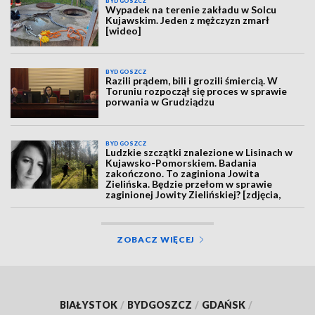
BYDGOSZCZ
Wypadek na terenie zakładu w Solcu
Kujawskim. Jeden z mężczyzn zmarł
[wideo]
BYDGOSZCZ
Razili prądem, bili i grozili śmiercią. W
Toruniu rozpoczął się proces w sprawie
porwania w Grudziądzu
BYDGOSZCZ
Ludzkie szczątki znalezione w Lisinach w
Kujawsko-Pomorskiem. Badania
zakończono. To zaginiona Jowita
Zielińska. Będzie przełom w sprawie
zaginionej Jowity Zielińskiej? [zdjęcia,
wideo, aktualizacja]
ZOBACZ WIĘCEJ
BIAŁYSTOK
/
BYDGOSZCZ
/
GDAŃSK
/