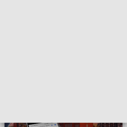
Lotnisko w Watorowie to prywatne, certyfikowane
lądowisko z trawiastą drogą startową o długości 804 m,
położone w województwie kujawsko-pomorskim, około 6
km na południe od Chełmna.
Na co dzień funkcjonuje jako główna baza jednego z
najstarszych w Polsce ośrodków szkolenia pilotów.
ZOBACZ RÓWNIEŻ:
Groźna sytuacja na bydgoskim
lotnisku. Samolot lądował bez podwozia. Co się
wydarzyło?