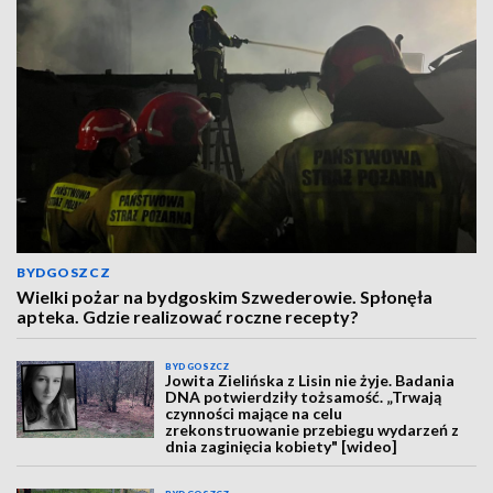
BYDGOSZCZ
Wielki pożar na bydgoskim Szwederowie. Spłonęła
apteka. Gdzie realizować roczne recepty?
BYDGOSZCZ
Jowita Zielińska z Lisin nie żyje. Badania
DNA potwierdziły tożsamość. „Trwają
czynności mające na celu
zrekonstruowanie przebiegu wydarzeń z
dnia zaginięcia kobiety" [wideo]