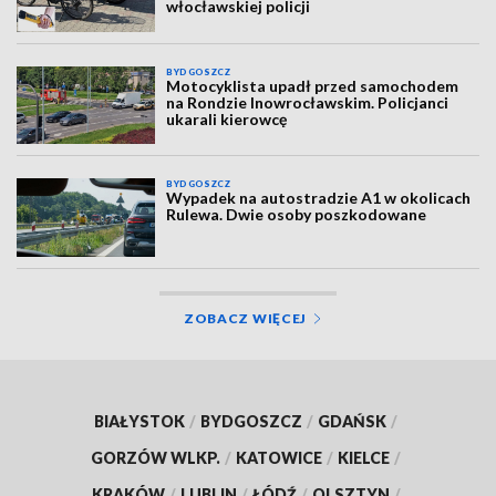
włocławskiej policji
BYDGOSZCZ
Motocyklista upadł przed samochodem
na Rondzie Inowrocławskim. Policjanci
ukarali kierowcę
BYDGOSZCZ
Wypadek na autostradzie A1 w okolicach
Rulewa. Dwie osoby poszkodowane
ZOBACZ WIĘCEJ
BIAŁYSTOK
/
BYDGOSZCZ
/
GDAŃSK
/
GORZÓW WLKP.
/
KATOWICE
/
KIELCE
/
KRAKÓW
/
LUBLIN
/
ŁÓDŹ
/
OLSZTYN
/