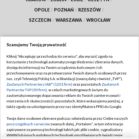
OPOLE
/
POZNAŃ
/
RZESZÓW
/
SZCZECIN
/
WARSZAWA
/
WROCŁAW
Szanujemy Twoją prywatność
Dołącz do nas:
Kliknij "Akceptuję i przechodzę do serwisu", aby wyrazić zgody na
korzystanie z technologii automatycznego śledzenia i zbierania danych,
TVP
dostęp do informacji na Twoim urządzeniu końcowym i ich
Abonament TVP
przechowywanie oraz na przetwarzanie Twoich danych osobowych przez
Regulamin TVP
nas, czyli Telewizję Polską S.A. w likwidacji (zwaną dalej również „TVP”),
Emisja w TVP
Polityka prywatności
Zaufanych Partnerów z IAB* (1201 firm)
oraz pozostałych
Zaufanych
Partnerów TVP (93 firm)
, w celach marketingowych (w tym do
Centrum informacji TVP
Moje zgody
zautomatyzowanego dopasowania reklam do Twoich zainteresowań i
mierzenia ich skuteczności) i pozostałych, które wskazujemy poniżej, a
Naziemna Telewizja Cyfrowa
Pomoc
także zgody na udostępnianie przez nas identyfikatora PPID do Google.
Sklep TVP
Biuro reklamy
Twoje dane osobowe zbierane podczas odwiedzania przez Ciebie naszych
Rada Programowa
Kontakt
poszczególnych serwisów
zwanych dalej „Portalem”, w tym informacje
zapisywane za pomocą technologii takich jak: pliki cookie, sygnalizatory
System NOS
WWW lub innych podobnych technologii umożliwiających świadczenie