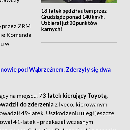
18-latek pędził autem przez
Grudziądz ponad 140 km/h.
Uzbierał już 20 punktów
e przez ZRM
karnych!
dnie Komenda
lu w
owie pod Wąbrzeźnem. Zderzyły się dwa
jący na miejscu, 7
3-latek kierujący Toyotą,
owadził do zderzenia
z Iveco, kierowanym
rowadził 49-latek. Uszkodzeniu uległ jeszcze
rował 41-latek - przekazał wczesnym