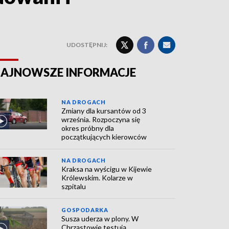
UDOSTĘPNIJ:
AJNOWSZE INFORMACJE
NA DROGACH
Zmiany dla kursantów od 3
września. Rozpoczyna się
okres próbny dla
początkujących kierowców
NA DROGACH
Kraksa na wyścigu w Kijewie
Królewskim. Kolarze w
szpitalu
GOSPODARKA
Susza uderza w plony. W
Chrząstowie testują