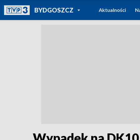
POWRÓT DO
BYDGOSZCZ
Aktualności
N
TVP REGIONY
Wypadek na DK10 w