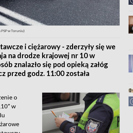
a PSP w Toruniu)
tawcze i ciężarowy - zderzyły się we
a na drodze krajowej nr 10 w
sób znalazło się pod opieką załóg
cz przed godz. 11:00 została
zenie o
„10” w
lu
ężarowe
ostawczy