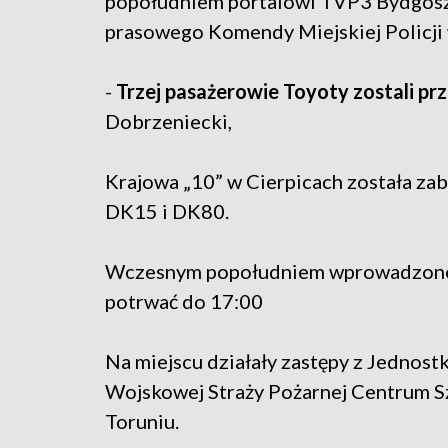
popołudniem portalowi TVP3 Bydgoszcz
prasowego Komendy Miejskiej Policji 
-
Trzej pasażerowie Toyoty zostali pr
Dobrzeniecki,
Krajowa „10” w Cierpicach została zab
DK15 i DK80.
Wczesnym popołudniem wprowadzono 
potrwać do 17:00
Na miejscu działały zastępy z Jednost
Wojskowej Straży Pożarnej Centrum Sz
Toruniu.