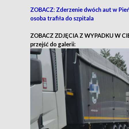
ZOBACZ: Zderzenie dwóch aut w Pień
osoba trafiła do szpitala
ZOBACZ ZDJĘCIA Z WYPADKU W CIERPI
przejść do galerii: