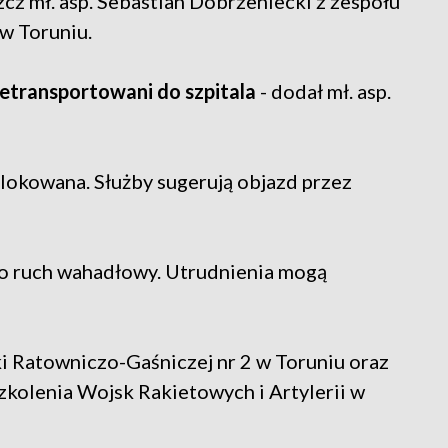
 mł. asp. Sebastian Dobrzeniecki z zespołu
w Toruniu.
zetransportowani do szpitala
- dodał mł. asp.
lokowana. Służby sugerują objazd przez
ruch wahadłowy. Utrudnienia mogą
ki Ratowniczo-Gaśniczej nr 2 w Toruniu oraz
kolenia Wojsk Rakietowych i Artylerii w