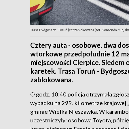
Trasa Bydgoszcz - Toruń jest zablokowana (fot. Komenda Miejsk
Cztery auta - osobowe, dwa dos
wtorkowe przedpołudnie 12 maj
miejscowości Cierpice. Siedem o
karetek. Trasa Toruń - Bydgosz
zablokowana.
O godz. 10:40 policja otrzymała zgłos
wypadku na 299. kilometrze krajowej 
gminie Wielka Nieszawka. W karambo
uczestniczyły: osobowa Toyota, półci
Iveco, ciężarowa Scania z naczepą i d