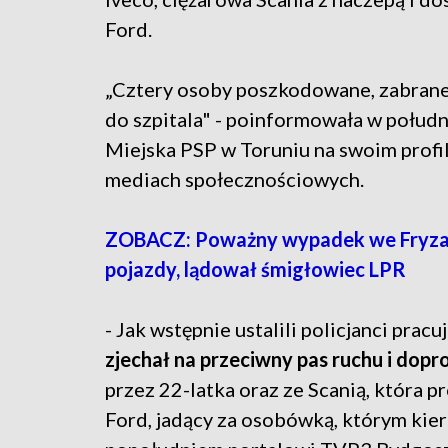
Ford.
„Cztery osoby poszkodowane, zabran
do szpitala" - poinformowała w połu
Miejska PSP w Toruniu na swoim profi
mediach społecznościowych.
ZOBACZ: Poważny wypadek we Fryzan
pojazdy, lądował śmigłowiec LPR
- Jak wstępnie ustalili policjanci pracu
zjechał na przeciwny pas ruchu i dopr
przez 22-latka oraz ze Scanią, która p
Ford, jadący za osobówką, którym kie