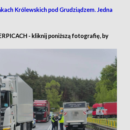
kach Królewskich pod Grudziądzem. Jedna
CACH - kliknij poniższą fotografię, by