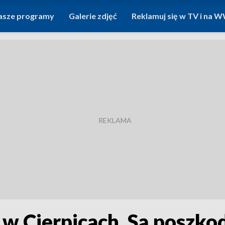
asze programy
Galerie zdjęć
Reklamuj się w TV i na
 Cierpicach. Są poszkod