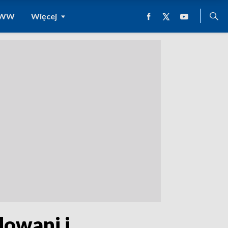
 WWW
Więcej
owani i