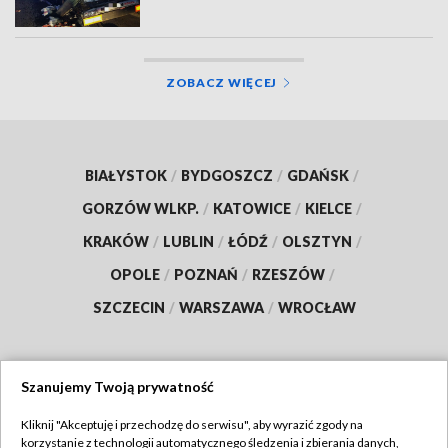
ZOBACZ WIĘCEJ
BIAŁYSTOK
/
BYDGOSZCZ
/
GDAŃSK
/
GORZÓW WLKP.
/
KATOWICE
/
KIELCE
/
KRAKÓW
/
LUBLIN
/
ŁÓDŹ
/
OLSZTYN
/
OPOLE
/
POZNAŃ
/
RZESZÓW
/
SZCZECIN
/
WARSZAWA
/
WROCŁAW
Szanujemy Twoją prywatność
Dołącz do nas:
Kliknij "Akceptuję i przechodzę do serwisu", aby wyrazić zgody na
korzystanie z technologii automatycznego śledzenia i zbierania danych,
TVP