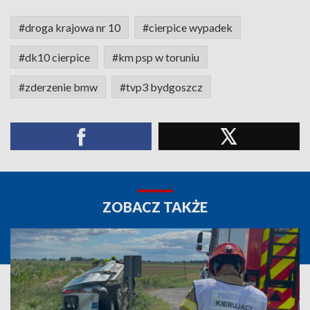
#droga krajowa nr 10
#cierpice wypadek
#dk10 cierpice
#km psp w toruniu
#zderzenie bmw
#tvp3 bydgoszcz
ZOBACZ TAKŻE