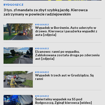
BYDGOSZCZ
3 tys. zł mandatu za zbyt szybką jazdę. Kierowca
zatrzymany w powiecie radziejowskim
BYDGOSZCZ
Wypadek w Borównie. Auto uderzyło w
drzewo. Kierowca i pasażerka wypadki z
auta [zdjęcia]
BYDGOSZCZ
Elzanowo: ranni po wypadku.
Zablokowana została droga po zderzeniu
aut [zdjęcia]
BYDGOSZCZ
Wypadek trzech aut w Grudziądzu. Są
ranni
BYDGOSZCZ
Śmiertelny wypadek na S5 pod
Bydgoszczą. Zginął kierowca [wideo]