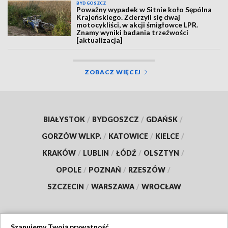
BYDGOSZCZ
Poważny wypadek w Sitnie koło Sępólna
Krajeńskiego. Zderzyli się dwaj
motocykliści, w akcji śmigłowce LPR.
Znamy wyniki badania trzeźwości
[aktualizacja]
ZOBACZ WIĘCEJ
BIAŁYSTOK
/
BYDGOSZCZ
/
GDAŃSK
/
GORZÓW WLKP.
/
KATOWICE
/
KIELCE
/
KRAKÓW
/
LUBLIN
/
ŁÓDŹ
/
OLSZTYN
/
OPOLE
/
POZNAŃ
/
RZESZÓW
/
SZCZECIN
/
WARSZAWA
/
WROCŁAW
Szanujemy Twoją prywatność