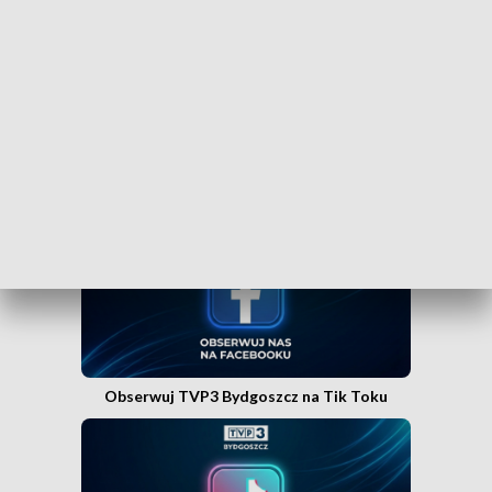
Bydgoszcz w Messengerze!
.
WEJDŹ NA KANAŁ TVP3 BYDGOSZCZ»
Obserwuj TVP3 Bydgoszcz na Facebooku
Obserwuj TVP3 Bydgoszcz na Tik Toku