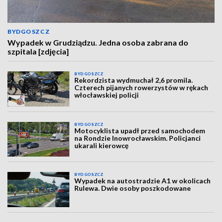
BYDGOSZCZ
Wypadek w Grudziądzu. Jedna osoba zabrana do
szpitala [zdjęcia]
BYDGOSZCZ
Rekordzista wydmuchał 2,6 promila.
Czterech pijanych rowerzystów w rękach
włocławskiej policji
BYDGOSZCZ
Motocyklista upadł przed samochodem
na Rondzie Inowrocławskim. Policjanci
ukarali kierowcę
BYDGOSZCZ
Wypadek na autostradzie A1 w okolicach
Rulewa. Dwie osoby poszkodowane