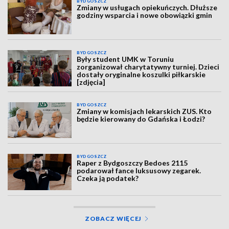
BYDGOSZCZ
Zmiany w usługach opiekuńczych. Dłuższe
godziny wsparcia i nowe obowiązki gmin
BYDGOSZCZ
Były student UMK w Toruniu
zorganizował charytatywny turniej. Dzieci
dostały oryginalne koszulki piłkarskie
[zdjęcia]
BYDGOSZCZ
Zmiany w komisjach lekarskich ZUS. Kto
będzie kierowany do Gdańska i Łodzi?
BYDGOSZCZ
Raper z Bydgoszczy Bedoes 2115
podarował fance luksusowy zegarek.
Czeka ją podatek?
ZOBACZ WIĘCEJ