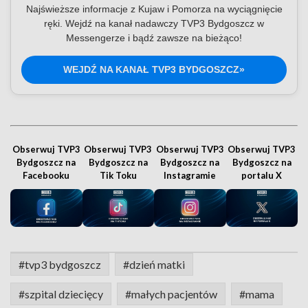
Najświeższe informacje z Kujaw i Pomorza na wyciągnięcie
ręki. Wejdź na kanał nadawczy TVP3 Bydgoszcz w
Messengerze i bądź zawsze na bieżąco!
WEJDŹ NA KANAŁ TVP3 BYDGOSZCZ»
Obserwuj TVP3
Obserwuj TVP3
Obserwuj TVP3
Obserwuj TVP3
Bydgoszcz na
Bydgoszcz na
Bydgoszcz na
Bydgoszcz na
Facebooku
Tik Toku
Instagramie
portalu X
#tvp3 bydgoszcz
#dzień matki
#szpital dziecięcy
#małych pacjentów
#mama