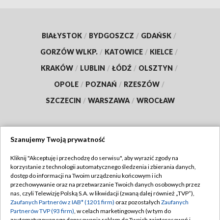
BIAŁYSTOK
/
BYDGOSZCZ
/
GDAŃSK
/
GORZÓW WLKP.
/
KATOWICE
/
KIELCE
/
KRAKÓW
/
LUBLIN
/
ŁÓDŹ
/
OLSZTYN
/
OPOLE
/
POZNAŃ
/
RZESZÓW
/
SZCZECIN
/
WARSZAWA
/
WROCŁAW
Szanujemy Twoją prywatność
Dołącz do nas:
Kliknij "Akceptuję i przechodzę do serwisu", aby wyrazić zgody na
korzystanie z technologii automatycznego śledzenia i zbierania danych,
TVP
dostęp do informacji na Twoim urządzeniu końcowym i ich
Abonament TVP
przechowywanie oraz na przetwarzanie Twoich danych osobowych przez
Regulamin TVP
nas, czyli Telewizję Polską S.A. w likwidacji (zwaną dalej również „TVP”),
Emisja w TVP
Polityka prywatności
Zaufanych Partnerów z IAB* (1201 firm)
oraz pozostałych
Zaufanych
Partnerów TVP (93 firm)
, w celach marketingowych (w tym do
Centrum informacji TVP
Moje zgody
zautomatyzowanego dopasowania reklam do Twoich zainteresowań i