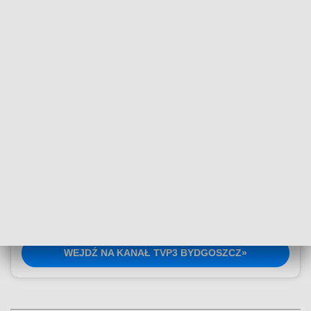
Dołącz do kanału nadawczego TVP3
Bydgoszcz
Najświeższe informacje z Kujaw i Pomorza na wyciągnięcie
ręki. Wejdź na kanał nadawczy TVP3 Bydgoszcz w
Messengerze i bądź zawsze na bieżąco!
WEJDŹ NA KANAŁ TVP3 BYDGOSZCZ»