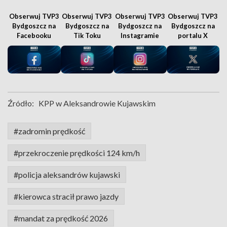
Obserwuj TVP3
Obserwuj TVP3
Obserwuj TVP3
Obserwuj TVP3
Bydgoszcz na
Bydgoszcz na
Bydgoszcz na
Bydgoszcz na
Facebooku
Tik Toku
Instagramie
portalu X
Źródło:
KPP w Aleksandrowie Kujawskim
#zadromin prędkość
#przekroczenie prędkości 124 km/h
#policja aleksandrów kujawski
#kierowca stracił prawo jazdy
#mandat za prędkość 2026