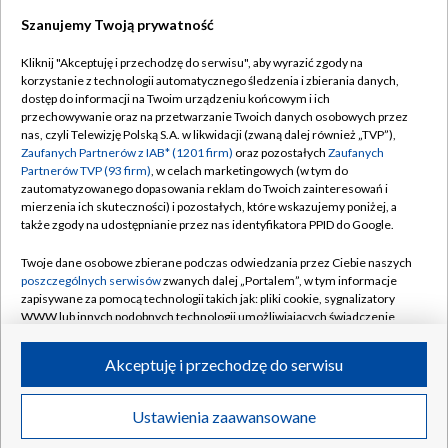
Szanujemy Twoją prywatność
Dołącz do nas:
Kliknij "Akceptuję i przechodzę do serwisu", aby wyrazić zgody na
korzystanie z technologii automatycznego śledzenia i zbierania danych,
TVP
dostęp do informacji na Twoim urządzeniu końcowym i ich
Abonament TVP
przechowywanie oraz na przetwarzanie Twoich danych osobowych przez
Regulamin TVP
nas, czyli Telewizję Polską S.A. w likwidacji (zwaną dalej również „TVP”),
Emisja w TVP
Zaufanych Partnerów z IAB* (1201 firm)
oraz pozostałych
Zaufanych
Polityka prywatności
Partnerów TVP (93 firm)
, w celach marketingowych (w tym do
Centrum informacji TVP
Moje zgody
zautomatyzowanego dopasowania reklam do Twoich zainteresowań i
mierzenia ich skuteczności) i pozostałych, które wskazujemy poniżej, a
Naziemna Telewizja Cyfrowa
Pomoc
także zgody na udostępnianie przez nas identyfikatora PPID do Google.
Sklep TVP
Biuro reklamy
Twoje dane osobowe zbierane podczas odwiedzania przez Ciebie naszych
Rada Programowa
poszczególnych serwisów
zwanych dalej „Portalem”, w tym informacje
Kontakt
zapisywane za pomocą technologii takich jak: pliki cookie, sygnalizatory
System NOS
WWW lub innych podobnych technologii umożliwiających świadczenie
dopasowanych i bezpiecznych usług, personalizację treści oraz reklam,
Informacje o nadawcy
Kanały
udostępnianie funkcji mediów społecznościowych oraz analizowanie
Akceptuję i przechodzę do serwisu
ruchu w Internecie.
Program dla prasy
©2026 Telewizja Polska S.A. w likwidacji
Biuro Reklamy
Twoje dane osobowe zbierane podczas odwiedzania przez Ciebie
Ustawienia zaawansowane
poszczególnych serwisów
na Portalu, takie jak adresy IP, identyfikatory
Ogłoszenie przetargowe
Twoich urządzeń końcowych i identyfikatory plików cookie, informacje o