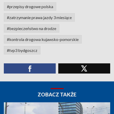
#przepisy drogowe polska
#zatrzymanie prawa jazdy 3 miesiące
#bezpieczeństwo na drodze
#kontrola drogowa kujawsko-pomorskie
#tvp3 bydgoszcz
ZOBACZ TAKŻE