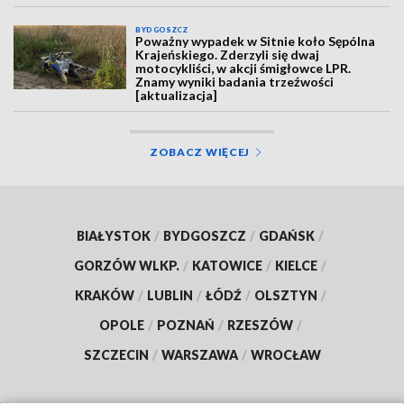
BYDGOSZCZ
Poważny wypadek w Sitnie koło Sępólna
Krajeńskiego. Zderzyli się dwaj
motocykliści, w akcji śmigłowce LPR.
Znamy wyniki badania trzeźwości
[aktualizacja]
ZOBACZ WIĘCEJ
BIAŁYSTOK
/
BYDGOSZCZ
/
GDAŃSK
/
GORZÓW WLKP.
/
KATOWICE
/
KIELCE
/
KRAKÓW
/
LUBLIN
/
ŁÓDŹ
/
OLSZTYN
/
OPOLE
/
POZNAŃ
/
RZESZÓW
/
SZCZECIN
/
WARSZAWA
/
WROCŁAW