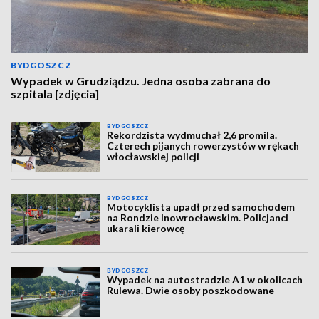
BYDGOSZCZ
Wypadek w Grudziądzu. Jedna osoba zabrana do
szpitala [zdjęcia]
BYDGOSZCZ
Rekordzista wydmuchał 2,6 promila.
Czterech pijanych rowerzystów w rękach
włocławskiej policji
BYDGOSZCZ
Motocyklista upadł przed samochodem
na Rondzie Inowrocławskim. Policjanci
ukarali kierowcę
BYDGOSZCZ
Wypadek na autostradzie A1 w okolicach
Rulewa. Dwie osoby poszkodowane