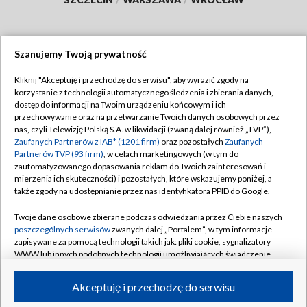
Szanujemy Twoją prywatność
Dołącz do nas:
Kliknij "Akceptuję i przechodzę do serwisu", aby wyrazić zgody na
korzystanie z technologii automatycznego śledzenia i zbierania danych,
TVP
dostęp do informacji na Twoim urządzeniu końcowym i ich
Abonament TVP
przechowywanie oraz na przetwarzanie Twoich danych osobowych przez
Regulamin TVP
nas, czyli Telewizję Polską S.A. w likwidacji (zwaną dalej również „TVP”),
Emisja w TVP
Polityka prywatności
Zaufanych Partnerów z IAB* (1201 firm)
oraz pozostałych
Zaufanych
Partnerów TVP (93 firm)
, w celach marketingowych (w tym do
Centrum informacji TVP
Moje zgody
zautomatyzowanego dopasowania reklam do Twoich zainteresowań i
mierzenia ich skuteczności) i pozostałych, które wskazujemy poniżej, a
Naziemna Telewizja Cyfrowa
Pomoc
także zgody na udostępnianie przez nas identyfikatora PPID do Google.
Sklep TVP
Biuro reklamy
Twoje dane osobowe zbierane podczas odwiedzania przez Ciebie naszych
Rada Programowa
Kontakt
poszczególnych serwisów
zwanych dalej „Portalem”, w tym informacje
zapisywane za pomocą technologii takich jak: pliki cookie, sygnalizatory
System NOS
WWW lub innych podobnych technologii umożliwiających świadczenie
dopasowanych i bezpiecznych usług, personalizację treści oraz reklam,
Informacje o nadawcy
Kanały
udostępnianie funkcji mediów społecznościowych oraz analizowanie
Akceptuję i przechodzę do serwisu
ruchu w Internecie.
Program dla prasy