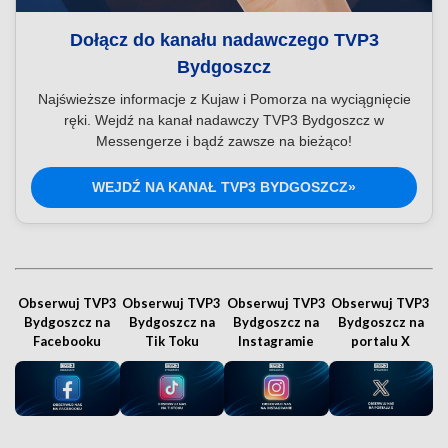
Dołącz do kanału nadawczego TVP3
Bydgoszcz
Najświeższe informacje z Kujaw i Pomorza na wyciągnięcie
ręki. Wejdź na kanał nadawczy TVP3 Bydgoszcz w
Messengerze i bądź zawsze na bieżąco!
WEJDŹ NA KANAŁ TVP3 BYDGOSZCZ»
Obserwuj TVP3
Obserwuj TVP3
Obserwuj TVP3
Obserwuj TVP3
Bydgoszcz na
Bydgoszcz na
Bydgoszcz na
Bydgoszcz na
Facebooku
Tik Toku
Instagramie
portalu X