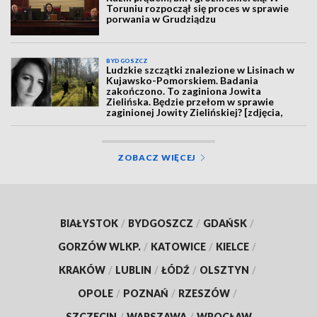
Toruniu rozpoczął się proces w sprawie
porwania w Grudziądzu
BYDGOSZCZ
Ludzkie szczątki znalezione w Lisinach w
Kujawsko-Pomorskiem. Badania
zakończono. To zaginiona Jowita
Zielińska. Będzie przełom w sprawie
zaginionej Jowity Zielińskiej? [zdjęcia,
wideo, aktualizacja]
ZOBACZ WIĘCEJ
BIAŁYSTOK
/
BYDGOSZCZ
/
GDAŃSK
/
GORZÓW WLKP.
/
KATOWICE
/
KIELCE
/
KRAKÓW
/
LUBLIN
/
ŁÓDŹ
/
OLSZTYN
/
OPOLE
/
POZNAŃ
/
RZESZÓW
/
SZCZECIN
/
WARSZAWA
/
WROCŁAW