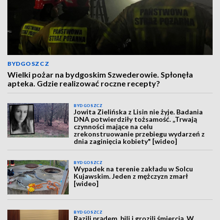
BYDGOSZCZ
Wielki pożar na bydgoskim Szwederowie. Spłonęła
apteka. Gdzie realizować roczne recepty?
BYDGOSZCZ
Jowita Zielińska z Lisin nie żyje. Badania
DNA potwierdziły tożsamość. „Trwają
czynności mające na celu
zrekonstruowanie przebiegu wydarzeń z
dnia zaginięcia kobiety" [wideo]
BYDGOSZCZ
Wypadek na terenie zakładu w Solcu
Kujawskim. Jeden z mężczyzn zmarł
[wideo]
BYDGOSZCZ
Razili prądem, bili i grozili śmiercią. W