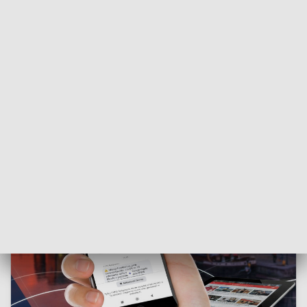
będziemy solidaryzować się z rodzinami wszystkich
zaginionych i do tej pory nieodnalezionych dzieci.
Patronat honorowy nad kampanią społeczną objęła
Rzeczniczka Praw Dziecka
Monika Horna-Cieślak.