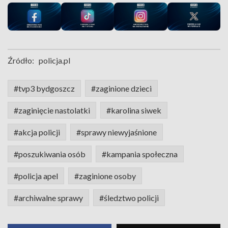
Źródło:
policja.pl
#tvp3 bydgoszcz
#zaginione dzieci
#zaginięcie nastolatki
#karolina siwek
#akcja policji
#sprawy niewyjaśnione
#poszukiwania osób
#kampania społeczna
#policja apel
#zaginione osoby
#archiwalne sprawy
#śledztwo policji