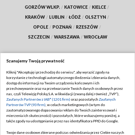
GORZÓW WLKP.
/
KATOWICE
/
KIELCE
/
KRAKÓW
/
LUBLIN
/
ŁÓDŹ
/
OLSZTYN
/
OPOLE
/
POZNAŃ
/
RZESZÓW
/
SZCZECIN
/
WARSZAWA
/
WROCŁAW
Szanujemy Twoją prywatność
Dołącz do nas:
Kliknij "Akceptuję i przechodzę do serwisu", aby wyrazić zgody na
korzystanie z technologii automatycznego śledzenia i zbierania danych,
TVP
dostęp do informacji na Twoim urządzeniu końcowym i ich
Abonament TVP
przechowywanie oraz na przetwarzanie Twoich danych osobowych przez
Regulamin TVP
nas, czyli Telewizję Polską S.A. w likwidacji (zwaną dalej również „TVP”),
Emisja w TVP
Polityka prywatności
Zaufanych Partnerów z IAB* (1201 firm)
oraz pozostałych
Zaufanych
Partnerów TVP (93 firm)
, w celach marketingowych (w tym do
Centrum informacji TVP
Moje zgody
zautomatyzowanego dopasowania reklam do Twoich zainteresowań i
mierzenia ich skuteczności) i pozostałych, które wskazujemy poniżej, a
Naziemna Telewizja Cyfrowa
Pomoc
także zgody na udostępnianie przez nas identyfikatora PPID do Google.
Sklep TVP
Biuro reklamy
Twoje dane osobowe zbierane podczas odwiedzania przez Ciebie naszych