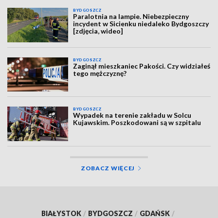
BYDGOSZCZ
Paralotnia na lampie. Niebezpieczny
incydent w Sicienku niedaleko Bydgoszczy
[zdjęcia, wideo]
BYDGOSZCZ
Zaginął mieszkaniec Pakości. Czy widziałeś
tego mężczyznę?
BYDGOSZCZ
Wypadek na terenie zakładu w Solcu
Kujawskim. Poszkodowani są w szpitalu
ZOBACZ WIĘCEJ
BIAŁYSTOK
/
BYDGOSZCZ
/
GDAŃSK
/