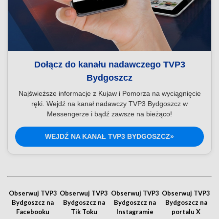
Dołącz do kanału nadawczego TVP3
Bydgoszcz
Najświeższe informacje z Kujaw i Pomorza na wyciągnięcie
ręki. Wejdź na kanał nadawczy TVP3 Bydgoszcz w
Messengerze i bądź zawsze na bieżąco!
WEJDŹ NA KANAŁ TVP3 BYDGOSZCZ»
Obserwuj TVP3
Obserwuj TVP3
Obserwuj TVP3
Obserwuj TVP3
Bydgoszcz na
Bydgoszcz na
Bydgoszcz na
Bydgoszcz na
Facebooku
Tik Toku
Instagramie
portalu X