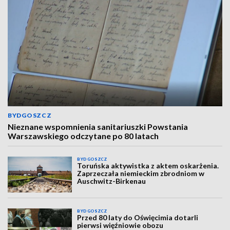
BYDGOSZCZ
Nieznane wspomnienia sanitariuszki Powstania
Warszawskiego odczytane po 80 latach
BYDGOSZCZ
Toruńska aktywistka z aktem oskarżenia.
Zaprzeczała niemieckim zbrodniom w
Auschwitz-Birkenau
BYDGOSZCZ
Przed 80 laty do Oświęcimia dotarli
pierwsi więźniowie obozu