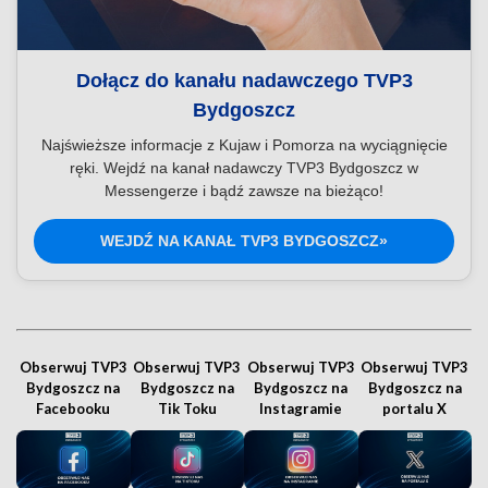
Dołącz do kanału nadawczego TVP3
Bydgoszcz
Najświeższe informacje z Kujaw i Pomorza na wyciągnięcie
ręki. Wejdź na kanał nadawczy TVP3 Bydgoszcz w
Messengerze i bądź zawsze na bieżąco!
WEJDŹ NA KANAŁ TVP3 BYDGOSZCZ»
Obserwuj TVP3
Obserwuj TVP3
Obserwuj TVP3
Obserwuj TVP3
Bydgoszcz na
Bydgoszcz na
Bydgoszcz na
Bydgoszcz na
Facebooku
Tik Toku
Instagramie
portalu X