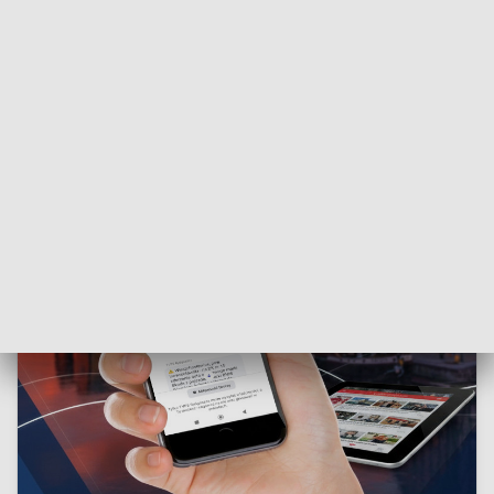
ZOBACZ: Cykl „A to historia”