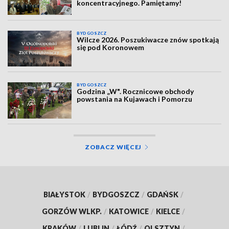
koncentracyjnego. Pamiętamy!
BYDGOSZCZ
Wilcze 2026. Poszukiwacze znów spotkają
się pod Koronowem
BYDGOSZCZ
Godzina „W". Rocznicowe obchody
powstania na Kujawach i Pomorzu
ZOBACZ WIĘCEJ
BIAŁYSTOK
/
BYDGOSZCZ
/
GDAŃSK
/
GORZÓW WLKP.
/
KATOWICE
/
KIELCE
/
KRAKÓW
/
LUBLIN
/
ŁÓDŹ
/
OLSZTYN
/