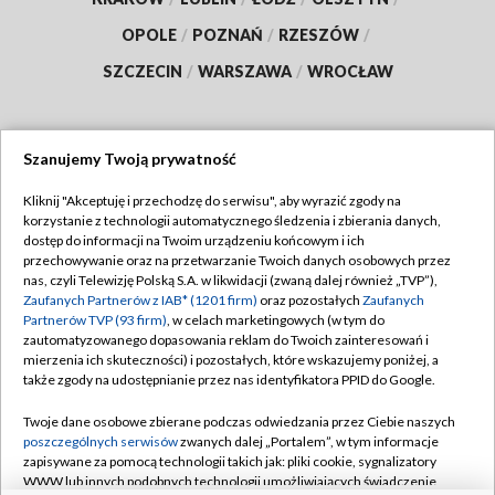
OPOLE
/
POZNAŃ
/
RZESZÓW
/
SZCZECIN
/
WARSZAWA
/
WROCŁAW
Szanujemy Twoją prywatność
Dołącz do nas:
Kliknij "Akceptuję i przechodzę do serwisu", aby wyrazić zgody na
korzystanie z technologii automatycznego śledzenia i zbierania danych,
TVP
dostęp do informacji na Twoim urządzeniu końcowym i ich
Abonament TVP
przechowywanie oraz na przetwarzanie Twoich danych osobowych przez
Regulamin TVP
nas, czyli Telewizję Polską S.A. w likwidacji (zwaną dalej również „TVP”),
Emisja w TVP
Polityka prywatności
Zaufanych Partnerów z IAB* (1201 firm)
oraz pozostałych
Zaufanych
Partnerów TVP (93 firm)
, w celach marketingowych (w tym do
Centrum informacji TVP
Moje zgody
zautomatyzowanego dopasowania reklam do Twoich zainteresowań i
mierzenia ich skuteczności) i pozostałych, które wskazujemy poniżej, a
Naziemna Telewizja Cyfrowa
Pomoc
także zgody na udostępnianie przez nas identyfikatora PPID do Google.
Sklep TVP
Biuro reklamy
Twoje dane osobowe zbierane podczas odwiedzania przez Ciebie naszych
Rada Programowa
Kontakt
poszczególnych serwisów
zwanych dalej „Portalem”, w tym informacje
zapisywane za pomocą technologii takich jak: pliki cookie, sygnalizatory
System NOS
WWW lub innych podobnych technologii umożliwiających świadczenie