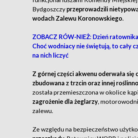
Bydgoszczy
przeprowadzili nietypową
wodach Zalewu Koronowskiego.
ZOBACZ RÓW-NIEŻ: Dzień ratownik
Choć wodniacy nie świętują, to cały 
na nich liczyć
Z górnej części akwenu oderwała się 
zbudowana z trzcin oraz innej roślinn
została przemieszczona w okolice kąpi
zagrożenie dla żeglarzy
, motorowodni
zalewu.
Ze względu na bezpieczeństwo użyt