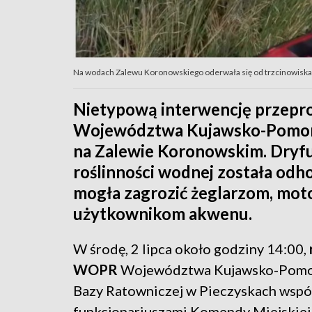
Na wodach Zalewu Koronowskiego oderwała się od trzcinowisk
Nietypową interwencję przepr
Województwa Kujawsko-Pomorsk
na Zalewie Koronowskim. Dryfuj
roślinności wodnej została odh
mogła zagrozić żeglarzom, mo
użytkownikom akwenu.
W środę, 2 lipca około godziny 14:00,
WOPR
Województwa Kujawsko-Pomo
Bazy Ratowniczej w Pieczyskach wspó
funkcjonariuszami Komendy Miejskiej 