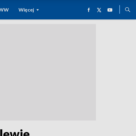
 WWW
Więcej
alewie