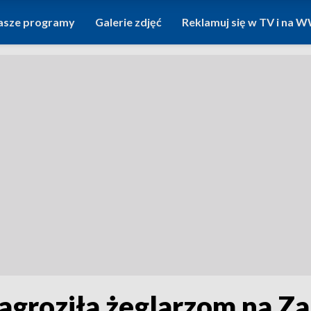
asze programy
Galerie zdjęć
Reklamuj się w TV i na
agroziła żeglarzom na Z