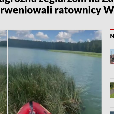
rweniowali ratownicy WO
N