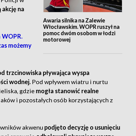
 akcję na
Awaria silnika na Zalewie
Włocławskim. WOPR ruszył na
pomoc dwóm osobom w łodzi
a WOPR.
motorowej
czas możemy
od trzcinowiska pływająca wyspa
ości wodnej.
Pod wpływem wiatru i nurtu
eliska, gdzie
mogła stanowić realne
aków i pozostałych osób korzystających z
kowników akwenu
podjęto decyzję o usunięciu