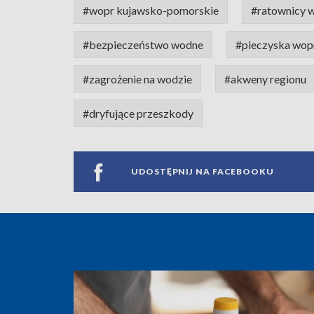
#wopr kujawsko-pomorskie
#ratownicy 
#bezpieczeństwo wodne
#pieczyska wop
#zagrożenie na wodzie
#akweny regionu
#dryfujące przeszkody
UDOSTĘPNIJ NA FACEBOOKU