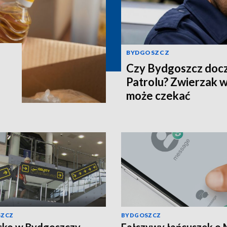
BYDGOSZCZ
Czy Bydgoszcz docz
Patrolu? Zwierzak w
może czekać
SZCZ
BYDGOSZCZ
sko w Bydgoszczy
Fałszywy łańcuszek o