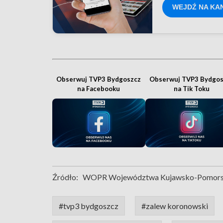
WEJDŹ NA KA
Obserwuj TVP3 Bydgoszcz
Obserwuj TVP3 Bydgos
na Facebooku
na Tik Toku
Źródło:
WOPR Województwa Kujawsko-Pomors
#tvp3 bydgoszcz
#zalew koronowski