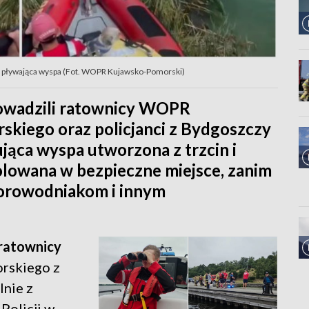
a pływająca wyspa (Fot. WOPR Kujawsko-Pomorski)
owadzili ratownicy WOPR
iego oraz policjanci z Bydgoszczy
ąca wyspa utworzona z trzcin i
olowana w bezpieczne miejsce, zanim
torowodniakom i innym
ratownicy
rskiego z
lnie z
Policji w