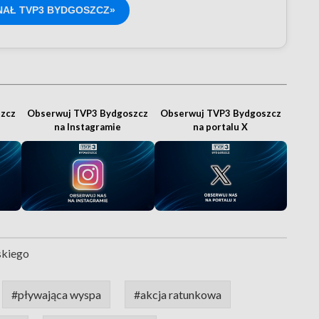
NAŁ TVP3 BYDGOSZCZ»
zcz
Obserwuj TVP3 Bydgoszcz
Obserwuj TVP3 Bydgoszcz
na Instagramie
na portalu X
kiego
#pływająca wyspa
#akcja ratunkowa