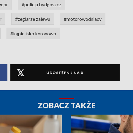
wopr
#policja bydgoszcz
r
#żeglarze zalewu
#motorowodniacy
#kąpielisko koronowo
UDOSTĘPNIJ NA X
ZOBACZ TAKŻE