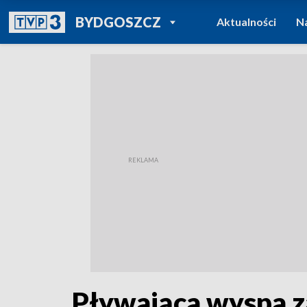
POWRÓT DO
BYDGOSZCZ
Aktualności
N
TVP REGIONY
Pływająca wyspa z