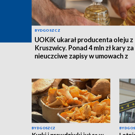
BYDGOSZCZ
UOKiK ukarał producenta oleju z
Kruszwicy. Ponad 4 mln zł kary za
nieuczciwe zapisy w umowach z
rolnikami
BYDGOSZCZ
BYDGO
Kurki i prawdziwki już są w
Lotni