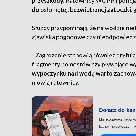
przeszkody.
Ratownicy WOPR i policja
do
osłoniętej,
bezwietrznej zatoczki
,
Służby przypominają, że na wodzie ni
zjawiska pogodowe czy nieodpowiedzi
- Zagrożenie stanowią również dryfując
fragmenty pomostów czy pływające wy
wypoczynku nad wodą warto zachowa
mówią ratownicy.
Dołącz do ka
Najświeższe inform
kanał nadawczy TV