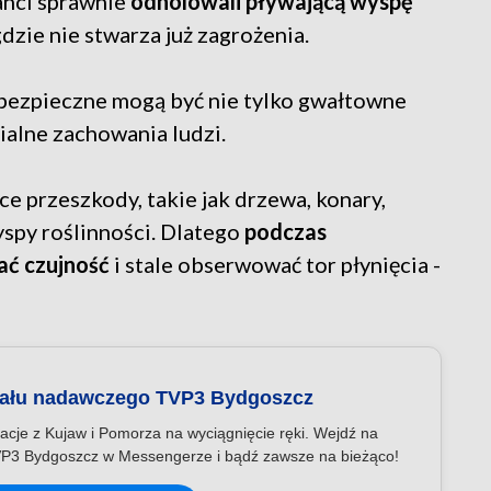
nci sprawnie
odholowali pływającą wyspę
 gdzie nie stwarza już zagrożenia.
ebezpieczne mogą być nie tylko gwałtowne
alne zachowania ludzi.
e przeszkody, takie jak drzewa, konary,
spy roślinności. Dlatego
podczas
ć czujność
i stale obserwować tor płynięcia -
nału nadawczego TVP3 Bydgoszcz
acje z Kujaw i Pomorza na wyciągnięcie ręki. Wejdź na
P3 Bydgoszcz w Messengerze i bądź zawsze na bieżąco!