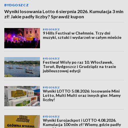
BYDGOSZCZ
Wyniki losowania Lotto 6 sierpnia 2026. Kumulacja 3 mln
zł! Jakie padły liczby? Sprawdź kupon
BYDGOSZCZ
9 Hills Festival w Chełmnie. Trzy dni
muzyki, sztuki i wydarzeń w całym mieście
BYDGOSZCZ
Festiwal Wisły po raz 10. Włocławek,
Toruń, Bydgoszcz i Grudziądz na trasie
jubileuszowej edycji
BYDGOSZCZ
Wyniki LOTTO 5.08.2026: losowanie Mini
Lotto, Multi Multi oraz innych gier. Mamy
liczby!
BYDGOSZCZ
Wyniki Eurojackpot i LOTTO 4.08.2026.
Kumulacja 100 mln zł! Wiemy, gdzie padły