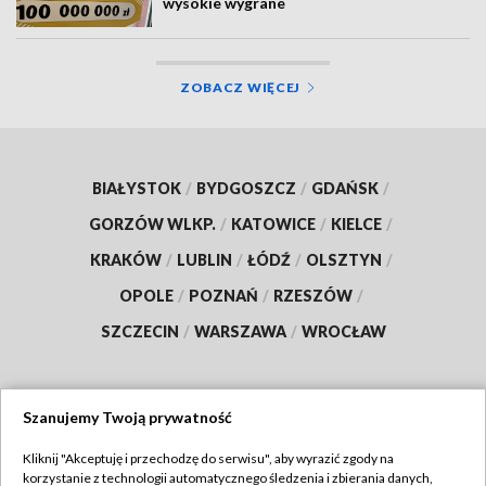
wysokie wygrane
ZOBACZ WIĘCEJ
BIAŁYSTOK
/
BYDGOSZCZ
/
GDAŃSK
/
GORZÓW WLKP.
/
KATOWICE
/
KIELCE
/
KRAKÓW
/
LUBLIN
/
ŁÓDŹ
/
OLSZTYN
/
OPOLE
/
POZNAŃ
/
RZESZÓW
/
SZCZECIN
/
WARSZAWA
/
WROCŁAW
Szanujemy Twoją prywatność
Dołącz do nas:
Kliknij "Akceptuję i przechodzę do serwisu", aby wyrazić zgody na
korzystanie z technologii automatycznego śledzenia i zbierania danych,
TVP