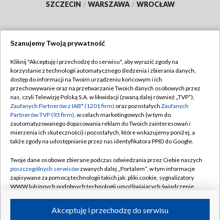
SZCZECIN
/
WARSZAWA
/
WROCŁAW
Szanujemy Twoją prywatność
Dołącz do nas:
Kliknij "Akceptuję i przechodzę do serwisu", aby wyrazić zgody na
korzystanie z technologii automatycznego śledzenia i zbierania danych,
TVP
dostęp do informacji na Twoim urządzeniu końcowym i ich
Abonament TVP
przechowywanie oraz na przetwarzanie Twoich danych osobowych przez
Regulamin TVP
nas, czyli Telewizję Polską S.A. w likwidacji (zwaną dalej również „TVP”),
Emisja w TVP
Polityka prywatności
Zaufanych Partnerów z IAB* (1201 firm)
oraz pozostałych
Zaufanych
Partnerów TVP (93 firm)
, w celach marketingowych (w tym do
Centrum informacji TVP
Moje zgody
zautomatyzowanego dopasowania reklam do Twoich zainteresowań i
mierzenia ich skuteczności) i pozostałych, które wskazujemy poniżej, a
Naziemna Telewizja Cyfrowa
Pomoc
także zgody na udostępnianie przez nas identyfikatora PPID do Google.
Sklep TVP
Biuro reklamy
Twoje dane osobowe zbierane podczas odwiedzania przez Ciebie naszych
Rada Programowa
Kontakt
poszczególnych serwisów
zwanych dalej „Portalem”, w tym informacje
zapisywane za pomocą technologii takich jak: pliki cookie, sygnalizatory
System NOS
WWW lub innych podobnych technologii umożliwiających świadczenie
dopasowanych i bezpiecznych usług, personalizację treści oraz reklam,
Informacje o nadawcy
Kanały
udostępnianie funkcji mediów społecznościowych oraz analizowanie
Akceptuję i przechodzę do serwisu
ruchu w Internecie.
Program dla prasy