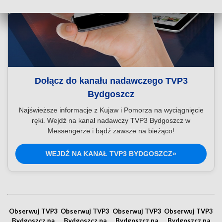
Dołącz do kanału nadawczego TVP3
Bydgoszcz
Najświeższe informacje z Kujaw i Pomorza na wyciągnięcie
ręki. Wejdź na kanał nadawczy TVP3 Bydgoszcz w
Messengerze i bądź zawsze na bieżąco!
WEJDŹ NA KANAŁ TVP3 BYDGOSZCZ»
Obserwuj TVP3
Obserwuj TVP3
Obserwuj TVP3
Obserwuj TVP3
Bydgoszcz na
Bydgoszcz na
Bydgoszcz na
Bydgoszcz na