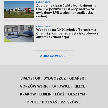
BYDGOSZCZ
Zderzenie ciężarówki z kombajnem na
DK62 w pobliżu Kruszwicy. Kierowca
uwięziony, LPR w akcji [aktualizacja,
wideo]
BYDGOSZCZ
Wypadek na DK91 między Toruniem a
Chełmżą. Kamper zderzył się czołowo z
autem (aktualizacja)
ZOBACZ WIĘCEJ
BIAŁYSTOK
/
BYDGOSZCZ
/
GDAŃSK
/
GORZÓW WLKP.
/
KATOWICE
/
KIELCE
/
KRAKÓW
/
LUBLIN
/
ŁÓDŹ
/
OLSZTYN
/
OPOLE
/
POZNAŃ
/
RZESZÓW
/