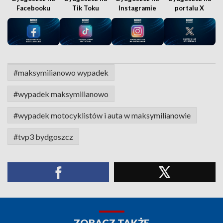
Facebooku
Tik Toku
Instagramie
portalu X
#maksymilianowo wypadek
#wypadek maksymilianowo
#wypadek motocyklistów i auta w maksymilianowie
#tvp3 bydgoszcz
ZOBACZ TAKŻE