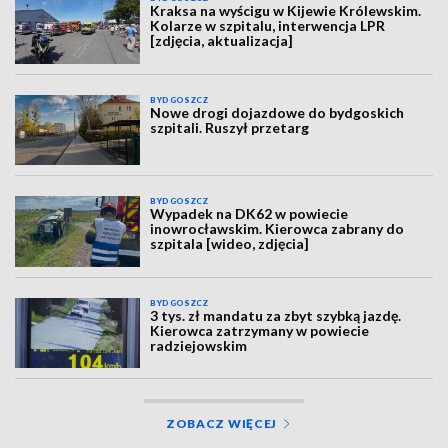
Kraksa na wyścigu w Kijewie Królewskim.
Kolarze w szpitalu, interwencja LPR
[zdjęcia, aktualizacja]
BYDGOSZCZ
Nowe drogi dojazdowe do bydgoskich
szpitali. Ruszył przetarg
BYDGOSZCZ
Wypadek na DK62 w powiecie
inowrocławskim. Kierowca zabrany do
szpitala [wideo, zdjęcia]
BYDGOSZCZ
3 tys. zł mandatu za zbyt szybką jazdę.
Kierowca zatrzymany w powiecie
radziejowskim
ZOBACZ WIĘCEJ