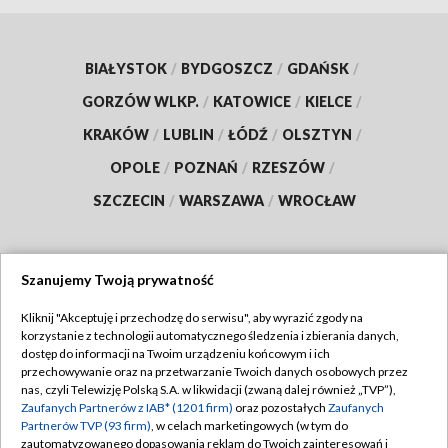
BIAŁYSTOK
/
BYDGOSZCZ
/
GDAŃSK
/
GORZÓW WLKP.
/
KATOWICE
/
KIELCE
/
KRAKÓW
/
LUBLIN
/
ŁÓDŹ
/
OLSZTYN
/
OPOLE
/
POZNAŃ
/
RZESZÓW
/
SZCZECIN
/
WARSZAWA
/
WROCŁAW
Szanujemy Twoją prywatność
Dołącz do nas:
Kliknij "Akceptuję i przechodzę do serwisu", aby wyrazić zgody na
korzystanie z technologii automatycznego śledzenia i zbierania danych,
TVP
dostęp do informacji na Twoim urządzeniu końcowym i ich
Abonament TVP
przechowywanie oraz na przetwarzanie Twoich danych osobowych przez
Regulamin TVP
nas, czyli Telewizję Polską S.A. w likwidacji (zwaną dalej również „TVP”),
Emisja w TVP
Zaufanych Partnerów z IAB* (1201 firm)
oraz pozostałych
Zaufanych
Polityka prywatności
Partnerów TVP (93 firm)
, w celach marketingowych (w tym do
Centrum informacji TVP
Moje zgody
zautomatyzowanego dopasowania reklam do Twoich zainteresowań i