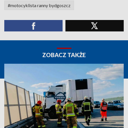
#motocyklista ranny bydgoszcz
ZOBACZ TAKŻE