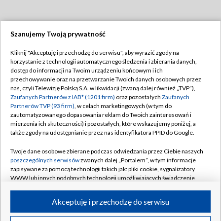
Szanujemy Twoją prywatność
Dołącz do nas:
Kliknij "Akceptuję i przechodzę do serwisu", aby wyrazić zgody na
korzystanie z technologii automatycznego śledzenia i zbierania danych,
TVP
dostęp do informacji na Twoim urządzeniu końcowym i ich
Abonament TVP
przechowywanie oraz na przetwarzanie Twoich danych osobowych przez
Regulamin TVP
nas, czyli Telewizję Polską S.A. w likwidacji (zwaną dalej również „TVP”),
Emisja w TVP
Polityka prywatności
Zaufanych Partnerów z IAB* (1201 firm)
oraz pozostałych
Zaufanych
Partnerów TVP (93 firm)
, w celach marketingowych (w tym do
Centrum informacji TVP
Moje zgody
zautomatyzowanego dopasowania reklam do Twoich zainteresowań i
mierzenia ich skuteczności) i pozostałych, które wskazujemy poniżej, a
Naziemna Telewizja Cyfrowa
Pomoc
także zgody na udostępnianie przez nas identyfikatora PPID do Google.
Sklep TVP
Biuro reklamy
Twoje dane osobowe zbierane podczas odwiedzania przez Ciebie naszych
Rada Programowa
Kontakt
poszczególnych serwisów
zwanych dalej „Portalem”, w tym informacje
zapisywane za pomocą technologii takich jak: pliki cookie, sygnalizatory
System NOS
WWW lub innych podobnych technologii umożliwiających świadczenie
dopasowanych i bezpiecznych usług, personalizację treści oraz reklam,
Informacje o nadawcy
Kanały
udostępnianie funkcji mediów społecznościowych oraz analizowanie
Akceptuję i przechodzę do serwisu
ruchu w Internecie.
Program dla prasy
©2026 Telewizja Polska S.A. w likwidacji