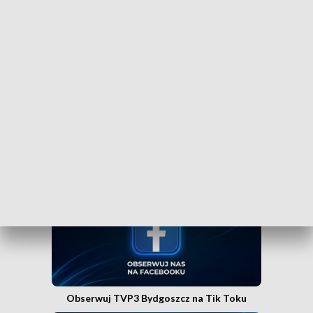
Czy wiesz, że możesz mieć najświeższe informacje z
Kujaw i Pomorza dosłownie na wyciągnięcie ręki, w
swoim smartfonie? Wejdź na kanał nadawczy TVP3
Bydgoszcz w Messengerze!
.
WEJDŹ NA KANAŁ TVP3 BYDGOSZCZ»
Obserwuj TVP3 Bydgoszcz na Facebooku
Obserwuj TVP3 Bydgoszcz na Tik Toku