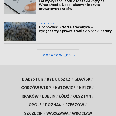
Fałszywy łańcuszek o Meta AI krąży na
WhatsAppie. Uspokajamy: nie czyta
prywatnych czatów
BYDGOSZCZ
Grobowiec Dzieci Utraconych w
Bydgoszczy. Sprawa trafiła do prokuratury
ZOBACZ WIĘCEJ
BIAŁYSTOK
/
BYDGOSZCZ
/
GDAŃSK
/
GORZÓW WLKP.
/
KATOWICE
/
KIELCE
/
KRAKÓW
/
LUBLIN
/
ŁÓDŹ
/
OLSZTYN
/
OPOLE
/
POZNAŃ
/
RZESZÓW
/
SZCZECIN
/
WARSZAWA
/
WROCŁAW