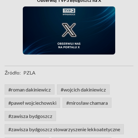
Obserwuj TVP3 Bydgoszcz na X
Źródło:
PZLA
#roman dakiniewicz
#wojcich dakiniewicz
#paweł wojciechowski
#mirosław chamara
#zawisza bydgoszcz
#zawisza bydgoszcz stowarzyszenie lekkoatetyczne