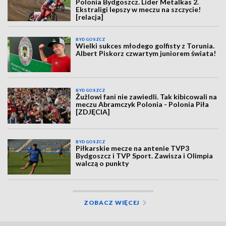
Polonia Bydgoszcz. Lider Metalkas 2.
Ekstraligi lepszy w meczu na szczycie!
[relacja]
BYDGOSZCZ
Wielki sukces młodego golfisty z Torunia.
Albert Piskorz czwartym juniorem świata!
BYDGOSZCZ
Żużlowi fani nie zawiedli. Tak kibicowali na
meczu Abramczyk Polonia - Polonia Piła
[ZDJĘCIA]
BYDGOSZCZ
Piłkarskie mecze na antenie TVP3
Bydgoszcz i TVP Sport. Zawisza i Olimpia
walczą o punkty
ZOBACZ WIĘCEJ