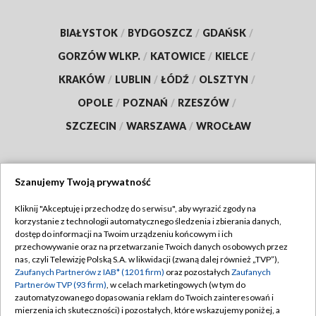
BIAŁYSTOK
/
BYDGOSZCZ
/
GDAŃSK
/
GORZÓW WLKP.
/
KATOWICE
/
KIELCE
/
KRAKÓW
/
LUBLIN
/
ŁÓDŹ
/
OLSZTYN
/
OPOLE
/
POZNAŃ
/
RZESZÓW
/
SZCZECIN
/
WARSZAWA
/
WROCŁAW
Szanujemy Twoją prywatność
Dołącz do nas:
Kliknij "Akceptuję i przechodzę do serwisu", aby wyrazić zgody na
korzystanie z technologii automatycznego śledzenia i zbierania danych,
TVP
dostęp do informacji na Twoim urządzeniu końcowym i ich
Abonament TVP
przechowywanie oraz na przetwarzanie Twoich danych osobowych przez
Regulamin TVP
nas, czyli Telewizję Polską S.A. w likwidacji (zwaną dalej również „TVP”),
Emisja w TVP
Zaufanych Partnerów z IAB* (1201 firm)
oraz pozostałych
Zaufanych
Polityka prywatności
Partnerów TVP (93 firm)
, w celach marketingowych (w tym do
Centrum informacji TVP
Moje zgody
zautomatyzowanego dopasowania reklam do Twoich zainteresowań i
mierzenia ich skuteczności) i pozostałych, które wskazujemy poniżej, a
Naziemna Telewizja Cyfrowa