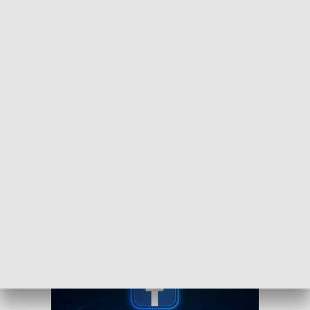
Dołącz do kanału nadawczego TVP3
Bydgoszcz
Czy wiesz, że możesz mieć najświeższe informacje z
Kujaw i Pomorza dosłownie na wyciągnięcie ręki, w
swoim smartfonie? Wejdź na kanał nadawczy TVP3
Bydgoszcz w Messengerze!
.
WEJDŹ NA KANAŁ TVP3 BYDGOSZCZ»
Obserwuj TVP3 Bydgoszcz na Facebooku